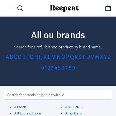
All ou brands
Search for a refurbished product by brand name.
A
B
C
D
E
F
G
H
I
J
K
L
M
N
O
P
Q
R
S
T
U
V
W
X
Y
Z
0
1
2
3
4
5
6
7
8
9
A4tech
ANBERNIC
AB Ludis ?ditions
Angelcare