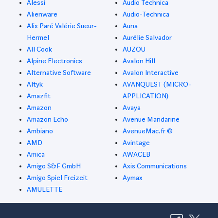
Alessi
Audio Technica
Alienware
Audio-Technica
Alix Paré Valérie Sueur-
Auna
Hermel
Aurélie Salvador
All Cook
AUZOU
Alpine Electronics
Avalon Hill
Alternative Software
Avalon Interactive
Altyk
AVANQUEST (MICRO-
Amazfit
APPLICATION)
Amazon
Avaya
Amazon Echo
Avenue Mandarine
Ambiano
AvenueMac.fr ©
AMD
Avintage
Amica
AWACEB
Amigo S&F GmbH
Axis Communications
Amigo Spiel Freizeit
Aymax
AMULETTE