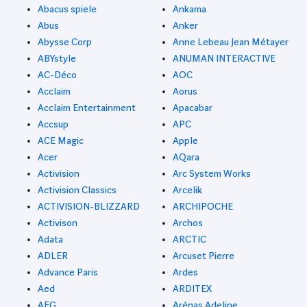
Abacus spiele
Ankama
Abus
Anker
Abysse Corp
Anne Lebeau Jean Métayer
ABYstyle
ANUMAN INTERACTIVE
AC-Déco
AOC
Acclaim
Aorus
Acclaim Entertainment
Apacabar
Accsup
APC
ACE Magic
Apple
Acer
AQara
Activision
Arc System Works
Activision Classics
Arcelik
ACTIVISION-BLIZZARD
ARCHIPOCHE
Activison
Archos
Adata
ARCTIC
ADLER
Arcuset Pierre
Advance Paris
Ardes
Aed
ARDITEX
AEG
Arénas Adeline