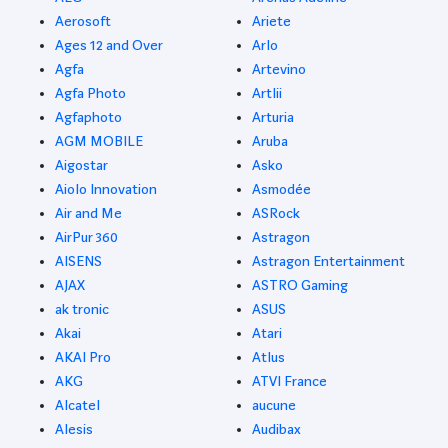
Aerosoft
Ariete
Ages 12 and Over
Arlo
Agfa
Artevino
Agfa Photo
Artlii
Agfaphoto
Arturia
AGM MOBILE
Aruba
Aigostar
Asko
Aiolo Innovation
Asmodée
Air and Me
ASRock
AirPur 360
Astragon
AISENS
Astragon Entertainment
AJAX
ASTRO Gaming
ak tronic
ASUS
Akai
Atari
AKAI Pro
Atlus
AKG
ATVI France
Alcatel
aucune
Alesis
Audibax