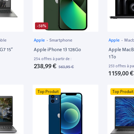
-58%
able
Apple
-
Smartphone
Apple
-
Mac
 G7 15”
Apple iPhone 13 128Go
Apple MacBo
1To
254 offres à partir de :
238,99 €
253 offres à par
563,95 €
1 159,00 €
Top Produit
Top Produit