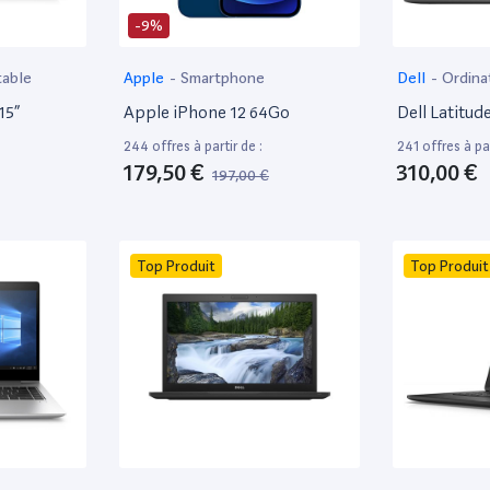
-9%
table
Apple
-
Smartphone
Dell
-
Ordina
15”
Apple iPhone 12 64Go
Dell Latitud
244 offres à partir de :
241 offres à par
179,50 €
310,00 €
197,00 €
Top Produit
Top Produit