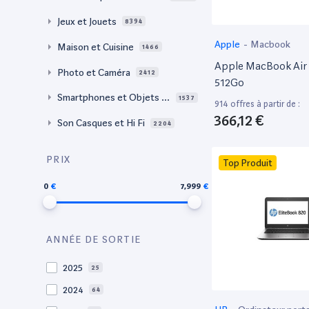
Jeux et Jouets
8394
Apple
-
Macbook
Maison et Cuisine
1466
Apple MacBook Air 
Photo et Caméra
2412
512Go
Smartphones et Objets c
1537
914 offres à partir de :
onnectés
366,12 €
Son Casques et Hi Fi
2204
PRIX
Top Produit
0
7,999
ANNÉE DE SORTIE
2025
25
2024
64