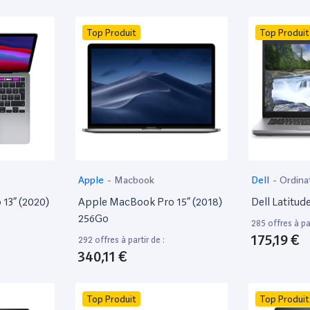
Top Produit
Top Produit
Apple
-
Macbook
Dell
-
Ordina
13” (2020)
Apple MacBook Pro 15” (2018)
Dell Latitud
256Go
285 offres à par
175,19 €
292 offres à partir de :
340,11 €
Top Produit
Top Produit