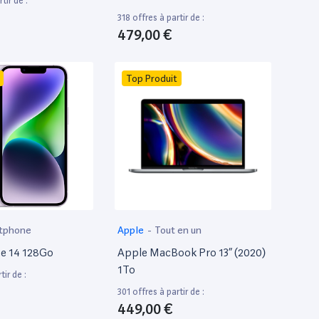
tir de :
318 offres à partir de :
479,00 €
Top Produit
tphone
Apple
-
Tout en un
e 14 128Go
Apple MacBook Pro 13” (2020)
1To
tir de :
301 offres à partir de :
449,00 €