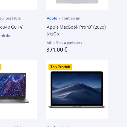
eur portable
Apple
-
Tout en un
k 840 G8 14”
Apple MacBook Pro 13” (2020)
512Go
tir de :
461 offres à partir de :
371,00 €
Top Produit