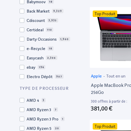
Babymoov
18
17.3"
17
Back Market
9,329
Top Produit
17"
22
Cdiscount
3,935
16.4"
1
Certideal
110
16,2"
1
Darty Occasions
1,960
16.2"
4
e-Recycle
18
16,1"
2
Easycash
2,306
16"
98
ebay
194
15,6"
11
Apple
-
Tout en un
Electro Dépôt
907
15.6"
102
Apple MacBook Pro 
Factorefurb
19
TYPE DE PROCESSEUR
15.5"
1
256Go
Fnac Occasions
17,570
15,4"
AMD 4
2
3
300 offres à partir de :
Label Emmaüs
612
381,00 €
15.4"
AMD Ryzen 3
70
7
Ma Fabrik
66
15.3"
AMD Ryzen 3 Pro
2
1
ManoMano
89
Top Produit
15"
AMD Ryzen 5
207
20