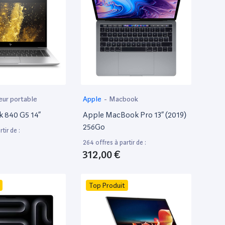
eur portable
Apple
-
Macbook
k 840 G5 14”
Apple MacBook Pro 13” (2019)
256Go
tir de :
264 offres à partir de :
312,00 €
Top Produit