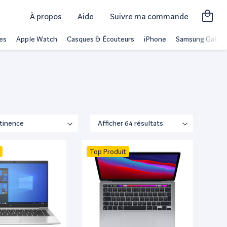
À propos
Aide
Suivre ma commande
es
Apple Watch
Casques & Écouteurs
iPhone
Samsung Galaxy
Top Produit