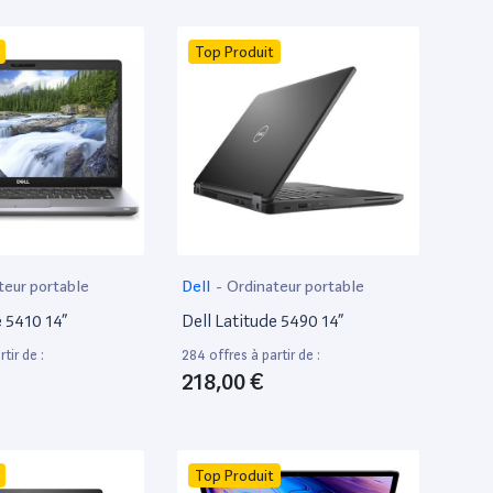
Top Produit
teur portable
Dell
-
Ordinateur portable
e 5410 14”
Dell Latitude 5490 14”
tir de :
284 offres à partir de :
218,00 €
Top Produit