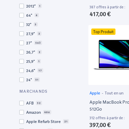
2009
3
2012"
1
387 offres à partir de :
2008
11
417,00 €
64"
6
32"
5
Top Produit
27,9"
2
27"
563
26,7"
2
25,9"
1
24,6"
17
24"
51
21,5"
156
MARCHANDS
Apple
-
Tout en un
21"
267
Apple MacBook Pro 
AFB
52
20,1"
3
512Go
Amazon
486
18"
1
312 offres à partir de :
Apple Refurb Store
21
397,00 €
17,3"
4