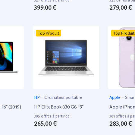
327 offres à partir de :
325 offres à par
399,00 €
279,00 €
Top Produit
Top Produit
HP
-
Ordinateur portable
Apple
-
Smar
16” (2019)
HP EliteBook 830 G8 13”
Apple iPhon
305 offres à partir de :
301 offres à par
265,00 €
283,00 €