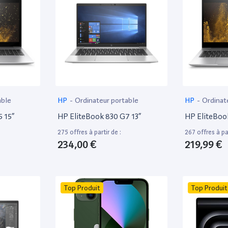
able
HP
-
Ordinateur portable
HP
-
Ordinat
 15”
HP EliteBook 830 G7 13”
HP EliteBoo
275 offres à partir de :
267 offres à par
234,00 €
219,99 €
Top Produit
Top Produit