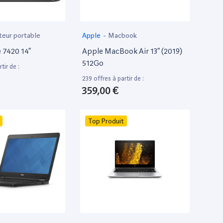
teur portable
Apple
-
Macbook
e 7420 14”
Apple MacBook Air 13” (2019)
512Go
tir de :
239 offres à partir de :
359,00 €
Top Produit