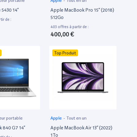
teur portable
Apple
-
Tout en un
e 5430 14”
Apple MacBook Pro 15” (2018)
512Go
tir de :
403 offres à partir de :
400,00 €
Top Produit
eur portable
Apple
-
Tout en un
k 840 G7 14”
Apple MacBook Air 13” (2022)
1To