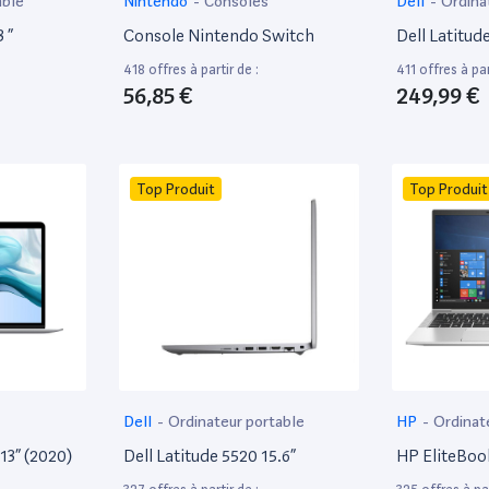
able
Nintendo
-
Consoles
Dell
-
Ordina
 ”
Console Nintendo Switch
Dell Latitud
418 offres à partir de :
411 offres à par
56,85 €
249,99 €
Top Produit
Top Produit
Dell
-
Ordinateur portable
HP
-
Ordinat
13” (2020)
Dell Latitude 5520 15.6”
HP EliteBoo