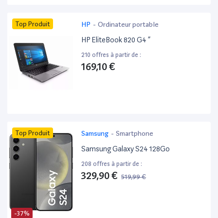
Top Produit
HP
-
Ordinateur portable
HP EliteBook 820 G4 ”
210 offres à partir de :
169,10 €
Top Produit
Samsung
-
Smartphone
Samsung Galaxy S24 128Go
208 offres à partir de :
329,90 €
519,99 €
-37%