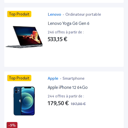
Top Produit
Lenovo
-
Ordinateur portable
Lenovo Yoga G6 Gen 6
246 offres à partir de :
533,15 €
Top Produit
Apple
-
Smartphone
Apple iPhone 12 64Go
244 offres à partir de :
179,50 €
197,00 €
-9%