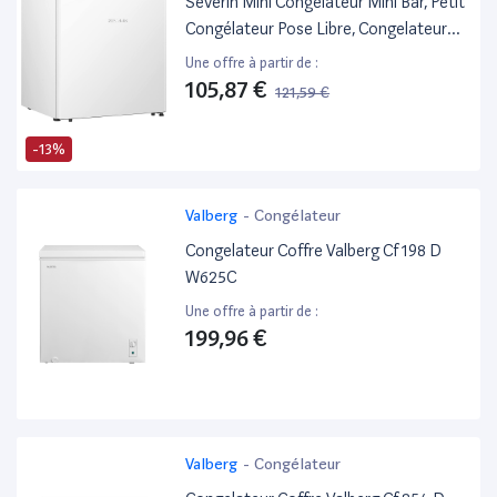
Severin Mini Congélateur Mini Bar, Petit
Congélateur Pose Libre, Congelateur
Compact De Largeur 44,5 Cm, 32
Une offre à partir de :
Litres, Classe Énergétique E, 148
105,87 €
121,59 €
Kwh/An, Blanc, Gb 8886
-13%
Valberg
-
Congélateur
Congelateur Coffre Valberg Cf 198 D
W625C
Une offre à partir de :
199,96 €
Valberg
-
Congélateur