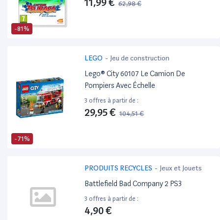
11,99 €
62,98 €
-81%
LEGO
-
Jeu de construction
Lego® City 60107 Le Camion De
Pompiers Avec Échelle
3 offres à partir de :
29,95 €
104,51 €
-71%
PRODUITS RECYCLES
-
Jeux et Jouets
Battlefield Bad Company 2 PS3
3 offres à partir de :
4,90 €