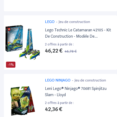
LEGO
-
Jeu de construction
Lego Technic Le Catamaran 42105 - Kit
De Construction - Modèle De
Catamaran - Bateau Flottant Pour Les
2 offres à partir de :
Enfants Et Les Fans De Voile
46,22 €
46,78 €
(404 Pièces)
-1%
LEGO NINJAGO
-
Jeu de construction
Leni Lego® Ninjago® 70681 Spinjitzu
Slam - Lloyd
2 offres à partir de :
42,36 €