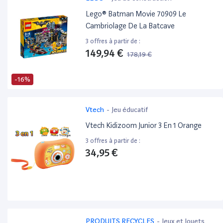
Lego® Batman Movie 70909 Le
Cambriolage De La Batcave
3 offres à partir de :
149,94 €
178,19 €
-16%
Vtech
-
Jeu éducatif
Vtech Kidizoom Junior 3 En 1 Orange
3 offres à partir de :
34,95 €
PRODUITS RECYCLES
-
Jeux et Jouets