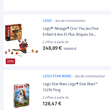
LEGO
-
Jeu de construction
Lego®-Ninjago® Croc’ Feu Jeu Pour
Enfant 8 Ans Et Plus, Briques De
Construction Garçon Et Fille, 463 Pièces
2 offres à partir de :
70674
248,89 €
199,00 €
25%
LEGO STAR WARS
-
Jeu de construction
Lego Star Wars Lego® Star Wars™
75230 Porg
2 offres à partir de :
128,47 €