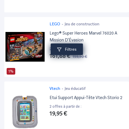
LEGO
-
Jeu de construction
Lego® Super Heroes Marvel 76020 A
Mission D'Évasion
2 offres à partir de :
Filtres
161,68 €
159,90 €
1%
Vtech
-
Jeu éducatif
Etui Support Appui-Tête Vtech Storio 2
2 offres à partir de :
19,95 €