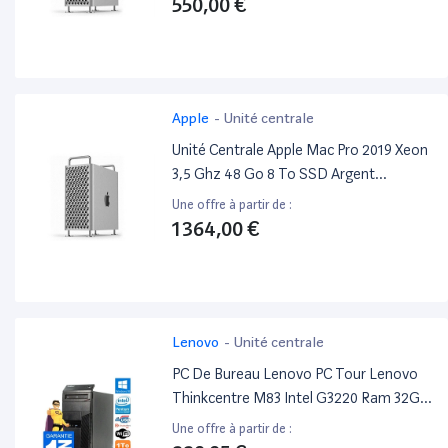
550,00 €
Apple
-
Unité centrale
Unité Centrale Apple Mac Pro 2019 Xeon
3,5 Ghz 48 Go 8 To SSD Argent
Reconditionné
Une offre à partir de :
1 364,00 €
Lenovo
-
Unité centrale
PC De Bureau Lenovo PC Tour Lenovo
Thinkcentre M83 Intel G3220 Ram 32Go
Disque 1To Windows 10 WiFi
Une offre à partir de :