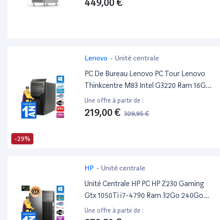
449,00 €
Lenovo
-
Unité centrale
PC De Bureau Lenovo PC Tour Lenovo
Thinkcentre M83 Intel G3220 Ram 16Go
Disque 2To Windows 10 WiFi
Une offre à partir de :
219,00 €
309,95 €
-29%
HP
-
Unité centrale
Unité Centrale HP PC HP Z230 Gaming
Gtx 1050Ti i7-4790 Ram 32Go 240Go
SSD + 2To Windows 10
Une offre à partir de :