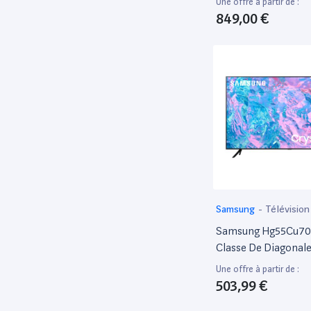
Une offre à partir de :
849,00 €
Samsung
-
Télévision
Samsung Hg55Cu70
Classe De Diagonale
Hcu7000 Series TV 
Une offre à partir de :
Éclairée Par Led - 
503,99 €
- Hôtel / Hospitalit