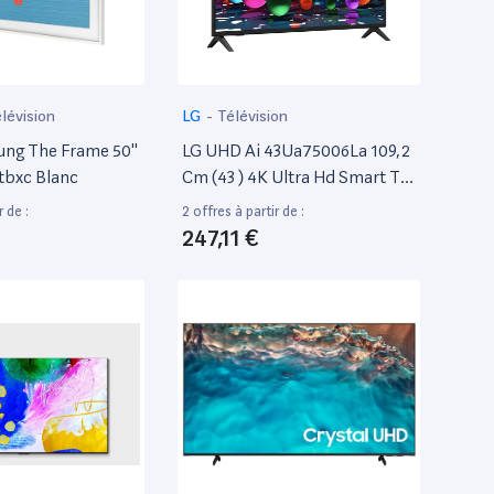
lévision
LG
-
Télévision
ng The Frame 50''
LG UHD Ai 43Ua75006La 109,2
tbxc Blanc
Cm (43 ) 4K Ultra Hd Smart TV
WiFi Noir
r de :
2 offres à partir de :
247,11 €