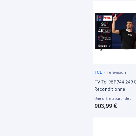
- 4K UHD (2160P) 38
Hdr - Noir
TCL
-
Télévision
TV Tcl 98P744 249
Reconditionné
Une offre à partir de :
903,99 €