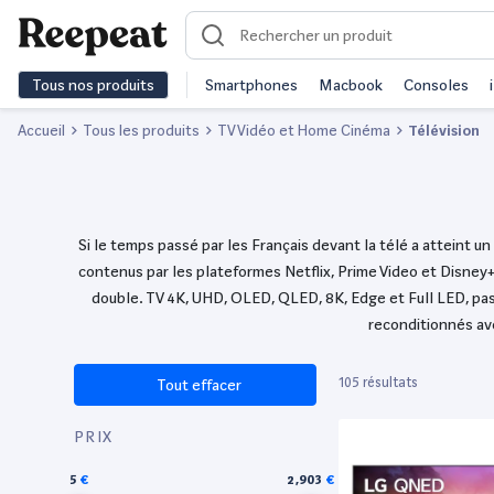
Tous nos produits
Smartphones
Macbook
Consoles
Accueil
Tous les produits
TV Vidéo et Home Cinéma
Télévision
Si le temps passé par les Français devant la télé a atteint u
contenus par les plateformes Netflix, Prime Video et Disney+,
double. TV 4K, UHD, OLED, QLED, 8K, Edge et Full LED, pas
reconditionnés ave
105 résultats
Tout effacer
PRIX
5
2,903