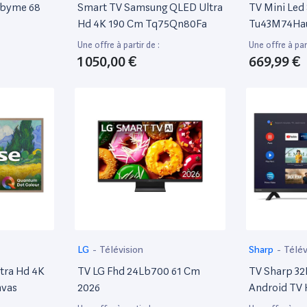
nbyme 68
Smart TV Samsung QLED Ultra
TV Mini Le
Hd 4K 190 Cm Tq75Qn80Fa
Tu43M74Hau
Gris Titane
Une offre à partir de :
Une offre à part
1 050,00 €
669,99 €
LG
-
Télévision
Sharp
-
Télév
tra Hd 4K
TV LG Fhd 24Lb700 61 Cm
TV Sharp 32
nvas
2026
Android TV
Noir