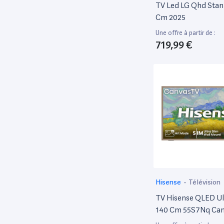
TCL
6
TV Led LG Qhd Sta
Cm 2025
Toshiba
1
Une offre à partir de :
Trust
1
719,99 €
Vogels
1
Xiaomi
1
Hisense
-
Télévision
TV Hisense QLED Ul
140 Cm 55S7Nq Ca