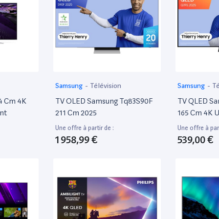
Samsung
-
Télévision
Samsung
-
Té
4 Cm 4K
TV OLED Samsung Tq83S90F
TV QLED Sa
nt
211 Cm 2025
165 Cm 4K 
Une offre à partir de :
Une offre à part
1 958,99 €
539,00 €