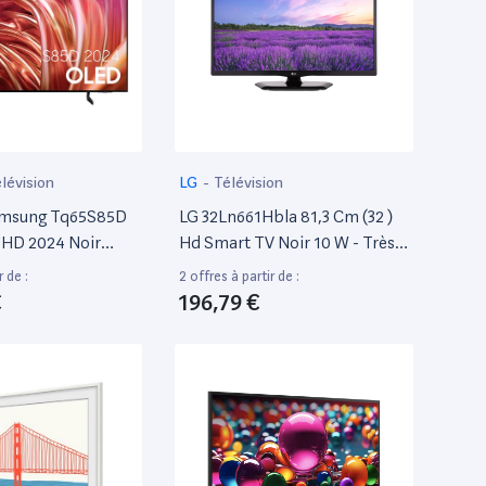
lévision
LG
-
Télévision
msung Tq65S85D
LG 32Ln661Hbla 81,3 Cm (32 )
UHD 2024 Noir
Hd Smart TV Noir 10 W - Très
Bon État
r de :
2 offres à partir de :
€
196,79 €