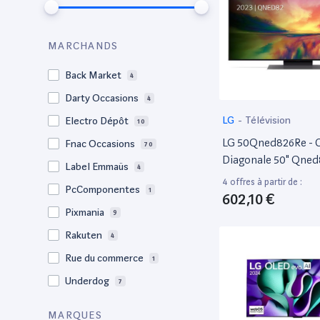
MARCHANDS
Back Market
4
Darty Occasions
4
LG
-
Télévision
Electro Dépôt
10
LG 50Qned826Re - C
Fnac Occasions
70
Diagonale 50" Qned
Label Emmaüs
4
TV LCD Rétro-Éclair
4 offres à partir de :
PcComponentes
1
- Qned - Smart TV - 
602,10 €
Webos - 4K UHD (2
Pixmania
9
X 2160 - Hdr - Quan
Rakuten
4
Del De Façade, Nano
Rue du commerce
1
Display
Underdog
7
MARQUES