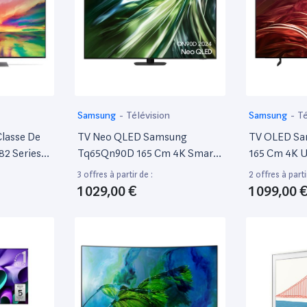
Samsung
-
Télévision
Samsung
-
Té
lasse De
TV Neo QLED Samsung
TV OLED Sa
82 Series
Tq65Qn90D 165 Cm 4K Smart
165 Cm 4K 
ée Par Led
TV 2024 Noir Titane
Graphite
3 offres à partir de :
2 offres à parti
Thinq Ai,
1 029,00 €
1 099,00 
160P) 3840
tum Dot,
 Cell Plus