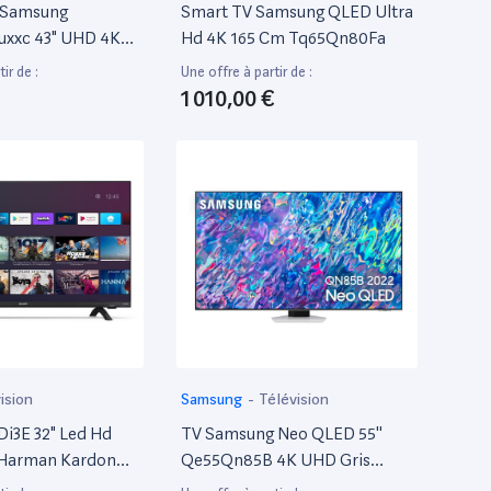
d Samsung
Smart TV Samsung QLED Ultra
xxc 43" UHD 4K
Hd 4K 165 Cm Tq65Qn80Fa
ir de :
Une offre à partir de :
1 010,00 €
ision
Samsung
-
Télévision
Di3E 32" Led Hd
TV Samsung Neo QLED 55''
 Harman Kardon
Qe55Qn85B 4K UHD Gris
Argent 2022