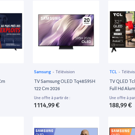
40 X 2160 -
Samsung
-
Télévision
TCL
-
Télévis
 Cm
TV Samsung OLED Tq48S95H
TV QLED Tc
122 Cm 2026
Full Hd Alu
Une offre à partir de :
Une offre à part
1 114,99 €
188,99 €