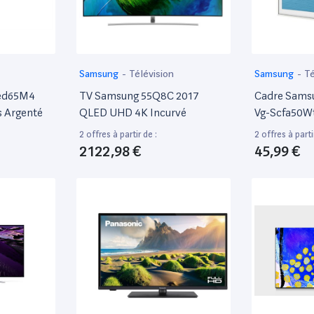
Samsung
-
Télévision
Samsung
-
Té
led65M4
TV Samsung 55Q8C 2017
Cadre Samsu
s Argenté
QLED UHD 4K Incurvé
Vg-Scfa50W
2 offres à partir de :
2 offres à parti
2 122,98 €
45,99 €