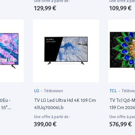
Une offre à partir de :
Une offre à part
129,99 €
109,99 €
LG
-
Télévision
TCL
-
Télévis
0Eu -
TV LG Led Ultra Hd 4K 109 Cm
TV Tcl Qd-M
 55"
43Uq70006Lb
139 Cm 2026
LCD Rétro-
Une offre à partir de :
Une offre à part
Crystal UHD
399,00 €
576,99 €
é - Tizen Os