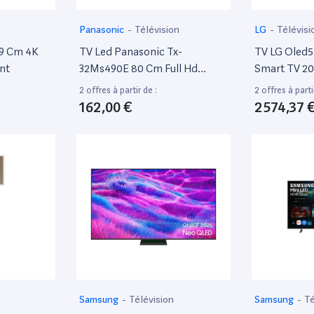
Panasonic
-
Télévision
LG
-
Télévisi
9 Cm 4K
TV Led Panasonic Tx-
TV LG Oled5
nt
32Ms490E 80 Cm Full Hd
Smart TV 20
Android TV Noir
2 offres à partir de :
2 offres à parti
162,00 €
2 574,37 
Samsung
-
Télévision
Samsung
-
Té