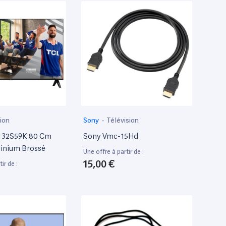
ion
Sony
-
Télévision
l 32S59K 80 Cm
Sony Vmc-15Hd
minium Brossé
Une offre à partir de :
15,00 €
ir de :