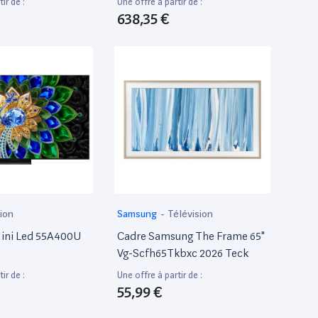
ir de :
Une offre à partir de :
638,35 €
ion
Samsung
-
Télévision
ini Led 55A400U
Cadre Samsung The Frame 65"
Vg-Scfh65Tkbxc 2026 Teck
ir de :
Une offre à partir de :
55,99 €