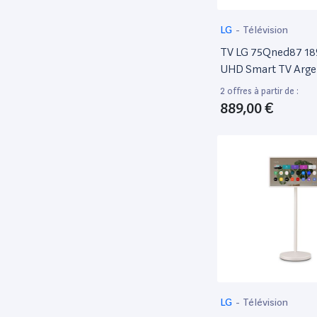
Monster Cable
1
Non communiqué
1
LG
-
Télévision
One For All
2
TV LG 75Qned87 18
UHD Smart TV Arge
Panasonic
1
2 offres à partir de :
Philips
6
889,00 €
Pioneer
1
Qumox
1
Real Cable
1
Samsung
18
Sharp
1
Sony
4
‎Square Enix
2
StarTech.com
1
Takara
1
LG
-
Télévision