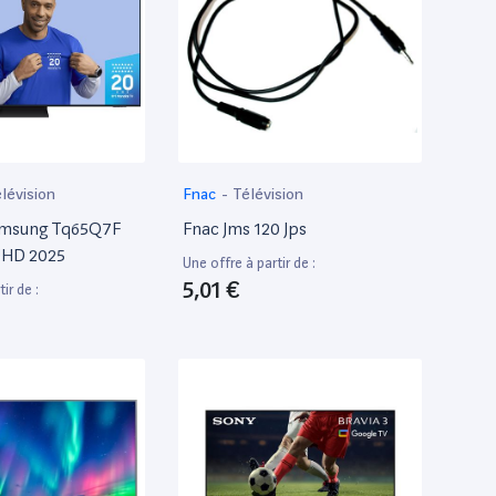
lévision
Fnac
-
Télévision
msung Tq65Q7F
Fnac Jms 120 Jps
UHD 2025
Une offre à partir de :
5,01 €
ir de :