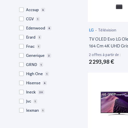
Accsup
4
CGV
1
Edenwood
4
LG
-
Télévision
Erard
1
TV OLED Evo LG O
164 Cm 4K UHD Gri
Fnac
1
2 offres à partir de :
Generique
2
2 293,98 €
GRND
1
High One
1
Hisense
4
Ineck
20
Jvc
1
lexman
1
LG
11