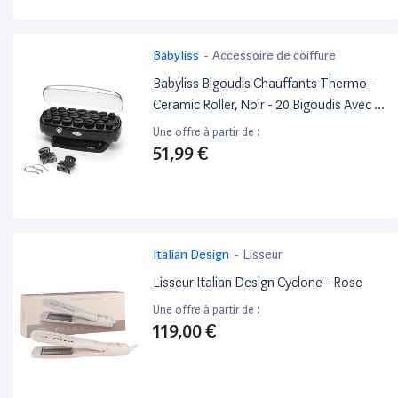
Babyliss
-
Accessoire de coiffure
Babyliss Bigoudis Chauffants Thermo-
Ceramic Roller, Noir - 20 Bigoudis Avec 3
Diamètres Pour Des Boucles Et Un
Une offre à partir de :
Volume Durables Rs035E
51,99 €
Italian Design
-
Lisseur
Lisseur Italian Design Cyclone - Rose
Une offre à partir de :
119,00 €