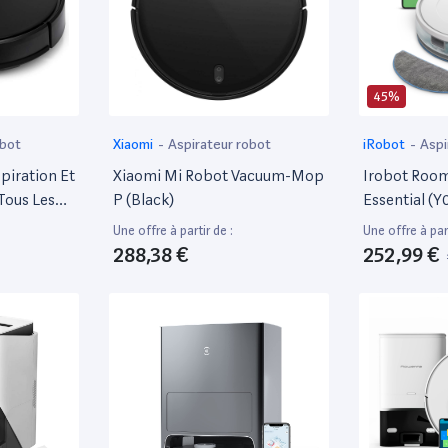
45%
obot
Xiaomi
-
Aspirateur robot
iRobot
-
Aspi
piration Et
Xiaomi Mi Robot Vacuum-Mop
Irobot Ro
Tous Les
P (Black)
Essential (Y
in
Aspirateur 
Une offre à partir de :
Une offre à part
 Réservoir
- Efficace Et
288,38 €
252,99 €
Réservoir À
Système De 
n Laser,
Étapes -3 Ni
ocale)
- Programma
Application