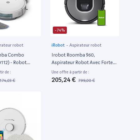
-74%
rateur robot
iRobot
-
Aspirateur robot
omba Combo
Irobot Roomba 960,
0112) - Robot
Aspirateur Robot Avec Forte
Et Laveur Connecté
Puissance D'Aspiration, 2
ir de :
Une offre à partir de :
 Puissant -
Brosses Anti-Emmêlement,
205,24 €
174,03 €
799,00 €
Nettoyage En 4
Idéal Pour Animaux, Capteurs
veaux D'Aspiration
De Poussière, Parfait Sur Tapis
ble Via
Et Sols, Connecté,
 Ou Voix
Programmable Via App