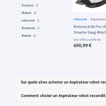
Ecovacs
1
iRobot
2
roborock
-
Aspirateur
roborock
1
Roborock S8 Pro Ul
Rowenta
1
Smarter Saug-Wisc
Xiaomi
2
Mit Reinigungsstati
Une offre à partir de :
690,99 €
Sur quels sites acheter un Aspirateur robot r
Comment choisir un Aspirateur robot recondit