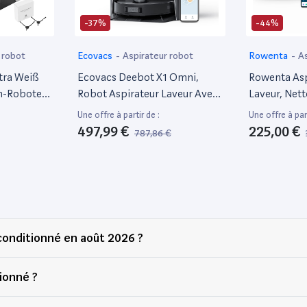
-37%
-44%
 robot
Ecovacs
-
Aspirateur robot
Rowenta
-
A
tra Weiß
Ecovacs Deebot X1 Omni,
Rowenta Asp
h-Roboter
Robot Aspirateur Laveur Avec
Laveur, Net
on
Station De Nettoyage
Navigation L
Une offre à partir de :
Une offre à part
Multifonctionnelle, Puissance
Silencieux,
497,99 €
225,00 €
787,86 €
D'Aspiration 5000Pa,
Durée, Vida
Évitement D'Obstacles 3D,
La Poussière
Batterie 260 Min, Assistant
S+, Blanc 
Vocal Yiko, Tapis
econditionné en août 2026 ?
ionné ?