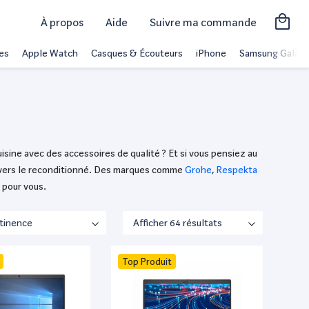
À propos
Aide
Suivre ma commande
es
Apple Watch
Casques & Écouteurs
iPhone
Samsung Galaxy
isine avec des accessoires de qualité ? Et si vous pensiez au
nt vers le reconditionné. Des marques comme
Grohe
,
Respekta
 pour vous.
Top Produit