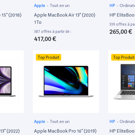
Apple
-
Tout en un
HP
-
Ordinat
15” (2018)
Apple MacBook Air 13” (2020)
HP EliteBoo
1To
339 offres à par
265,00 €
387 offres à partir de :
417,00 €
Top Produit
Top Produit
Apple
-
Tout en un
HP
-
Ordinat
13” (2022)
Apple MacBook Pro 16” (2019)
HP EliteBoo