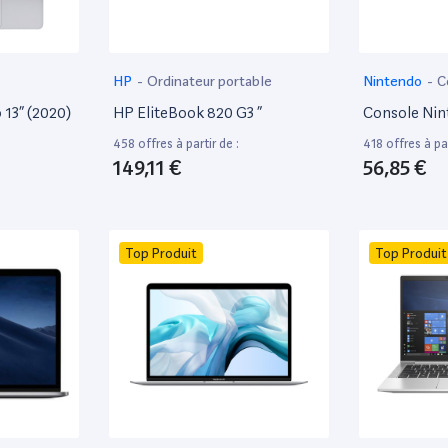
HP
-
Ordinateur portable
Nintendo
-
C
13” (2020)
HP EliteBook 820 G3 ”
Console Nin
458 offres à partir de :
418 offres à par
149,11 €
56,85 €
Top Produit
Top Produit