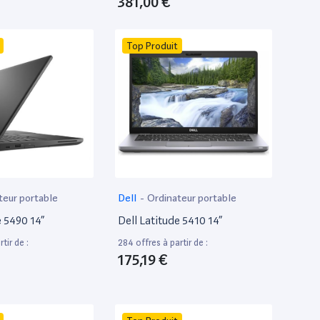
381,00 €
Top Produit
teur portable
Dell
-
Ordinateur portable
e 5490 14”
Dell Latitude 5410 14”
tir de :
284 offres à partir de :
175,19 €