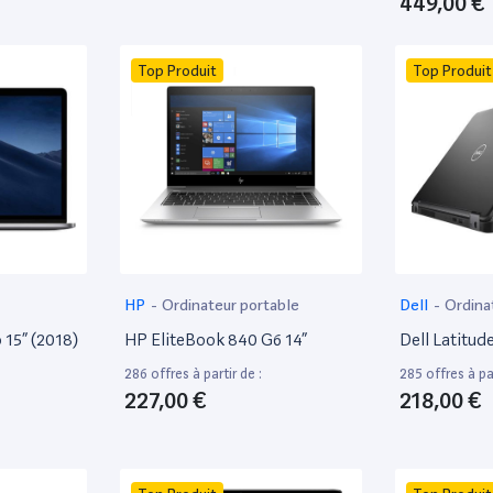
449,00 €
Top Produit
Top Produit
HP
-
Ordinateur portable
Dell
-
Ordina
15” (2018)
HP EliteBook 840 G6 14”
Dell Latitud
286 offres à partir de :
285 offres à par
227,00 €
218,00 €