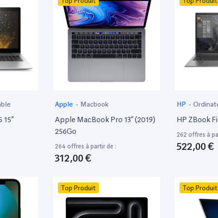
Top Produit
Top Produit
able
Apple
-
Macbook
HP
-
Ordinat
 15”
Apple MacBook Pro 13” (2019)
HP ZBook Fir
256Go
262 offres à par
522,00 €
264 offres à partir de :
312,00 €
Top Produit
Top Produit