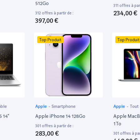
512Go
311 offres à part
234,00 €
312 offres à partir de :
397,00 €
Top Produit
Top Produit
able
Apple
-
Smartphone
Apple
-
Tout
5 14”
Apple iPhone 14 128Go
Apple MacBo
1To
301 offres à partir de :
283,00 €
301 offres à par