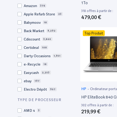
20,1"
3
1To
Amazon
374
18"
1
318 offres à partir de :
Apple Refurb Store
23
479,00 €
17,3"
4
Babymoov
18
17.3"
17
Back Market
9,292
Top Produit
17"
22
Cdiscount
3,860
16.4"
1
Certideal
108
16,2"
1
Darty Occasions
1,951
16.2"
4
e-Recycle
18
16,1"
2
Easycash
2,253
16"
97
ebay
197
15,6"
12
HP
-
Ordinateur port
Electro Dépôt
907
15.6"
104
HP EliteBook 840 G
Factorefurb
19
TYPE DE PROCESSEUR
15.5"
1
302 offres à partir de :
Fnac Occasions
17,380
15,4"
219,99 €
AMD 4
2
3
Label Emmaüs
609