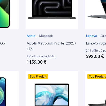
Apple
-
Macbook
Lenovo
-
Ord
8Go
Apple MacBook Pro 14” (2023)
Lenovo Yoga
1To
246 offres à par
592,00 €
253 offres à partir de :
1 159,00 €
Top Produit
Top Produit