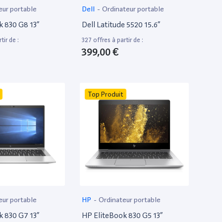
eur portable
Dell
-
Ordinateur portable
k 830 G8 13”
Dell Latitude 5520 15.6”
tir de :
327 offres à partir de :
399,00 €
Top Produit
eur portable
HP
-
Ordinateur portable
k 830 G7 13”
HP EliteBook 830 G5 13”