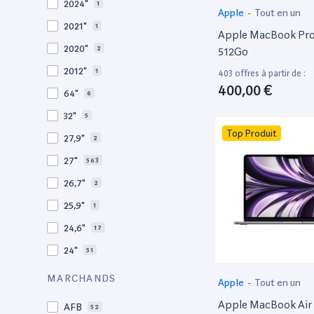
2024"
1
Apple
-
Tout en un
2012
27
2021"
1
Apple MacBook Pro 
2011
19
2020"
2
512Go
2010
19
2012"
1
403 offres à partir de :
2009
3
400,00 €
64"
6
2008
11
32"
5
Top Produit
27,9"
2
27"
563
26,7"
2
25,9"
1
24,6"
17
24"
51
21,5"
156
MARCHANDS
Apple
-
Tout en un
21"
267
Apple MacBook Air 
AFB
52