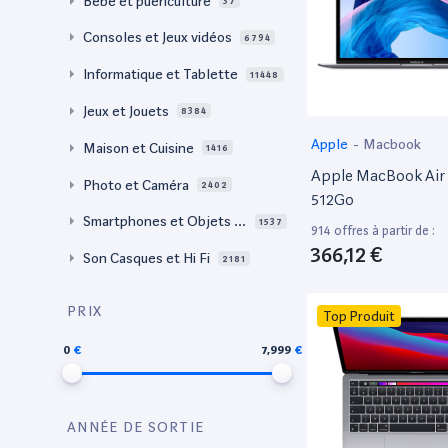
Bébé et puériculture
37
Consoles et Jeux vidéos
6794
Informatique et Tablette
11448
Jeux et Jouets
8384
Apple
-
Macbook
Maison et Cuisine
1416
Apple MacBook Air 
Photo et Caméra
2402
512Go
Smartphones et Objets c
1537
914 offres à partir de :
onnectés
366,12 €
Son Casques et Hi Fi
2181
PRIX
Top Produit
0
7,999
ANNÉE DE SORTIE