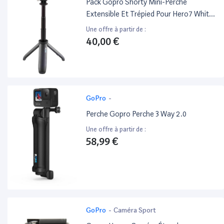
Pack Gopro Shorty Mini-Perche
Extensible Et Trépied Pour Hero7 White,
Hero7 Silver Et Hero7 Black
Une offre à partir de :
40,00 €
GoPro
-
Perche Gopro Perche 3 Way 2.0
Une offre à partir de :
58,99 €
GoPro
-
Caméra Sport