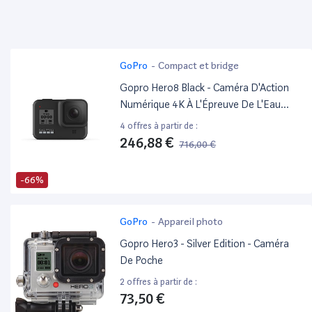
GoPro
-
Compact et bridge
Gopro Hero8 Black - Caméra D'Action
Numérique 4K À L'Épreuve De L'Eau
Avec Stabilisation Avancée, Système À
4 offres à partir de :
Écran Tactile Et Contrôle Vocal
246,88 €
716,00 €
Hypersmooth - Live Hd Streaming
-66%
GoPro
-
Appareil photo
Gopro Hero3 - Silver Edition - Caméra
De Poche
2 offres à partir de :
73,50 €