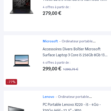
Pouces
4 offres à partir de :
279,00 €
Microsoft
-
Ordinateur portable
bureautique
Accessoires Divers Boîtier Microsoft
Surface Laptop 3 Core i5 256Gb 8Gb 13In
Nood W10P E
4 offres à partir de :
299,00 €
1 290,75 €
-77%
Lenovo
-
Ordinateur portable
bureautique
PC Portable Lenovo X220 - i5 - 4Go -
320Go Hdd - 12,5'' - W10