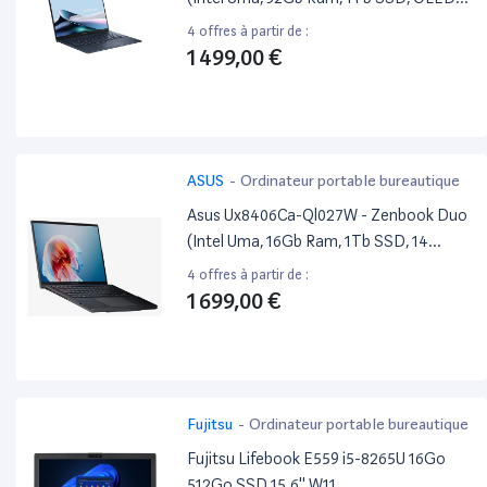
14 Wqxga+, Windows 11) - Ponder Blue -
4 offres à partir de :
Azerty Français
1 499,00 €
ASUS
-
Ordinateur portable bureautique
Asus Ux8406Ca-Ql027W - Zenbook Duo
(Intel Uma, 16Gb Ram, 1Tb SSD, 14
OLED Wuxga, Windows 11) - Inkwell Gray
4 offres à partir de :
- Azerty Français
1 699,00 €
Fujitsu
-
Ordinateur portable bureautique
Fujitsu Lifebook E559 i5-8265U 16Go
512Go SSD 15.6'' W11