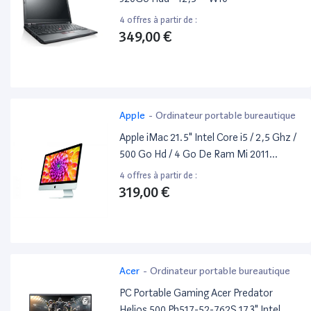
4 offres à partir de :
349,00 €
Apple
-
Ordinateur portable bureautique
Apple iMac 21.5" Intel Core i5 / 2,5 Ghz /
500 Go Hd / 4 Go De Ram Mi 2011
Reconditionné / Occasion
4 offres à partir de :
319,00 €
Acer
-
Ordinateur portable bureautique
PC Portable Gaming Acer Predator
Helios 500 Ph517-52-762S 17,3" Intel