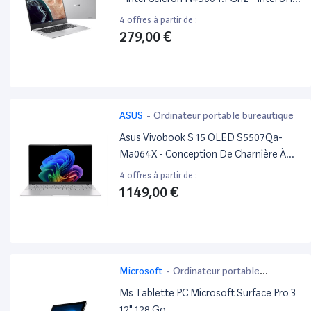
Graphics - Emmc 128 Go - Ram 8 Go
4 offres à partir de :
279,00 €
ASUS
-
Ordinateur portable bureautique
Asus Vivobook S 15 OLED S5507Qa-
Ma064X - Conception De Charnière À
180 Degrés - Snapdragon X Elite - X1E-
4 offres à partir de :
78-100 / Jusqu'À 3.4 Ghz - Win 11 Pro -
1 149,00 €
Qualcomm Adreno - 32 Go Ram - 1 To
SSD Nvme - 15.6" OLED 2880 X 1620
(3K) @ 120 Hz - Wi-Fi 7, Bluetooth -
Microsoft
-
Ordinateur portable
bureautique
Ms Tablette PC Microsoft Surface Pro 3
12" 128 Go