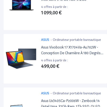
4 offres à partir de :
1 099,00 €
ASUS
-
Ordinateur portable bureautique
Asus Vivobook 17 X1704Va-Au762W -
Conception De Charnière À 180 Degrés -
Intel U-Series - U300 / Jusqu'À 4.4 Ghz -
4 offres à partir de :
Win 11 Home - UHD Graphics - 8 Go Ram
499,00 €
- 512Go SSD Nvme - 17.3" 1920 X 1080
(Full Hd) - Wi-Fi 6, Bluetooth - Bleu
Calme
ASUS
-
Ordinateur portable bureautique
Asus Ux3405Ca-Pz006W - Zenbook 14
(Intel Uma, 32Gb Ram, 1Tb SSD, OLED