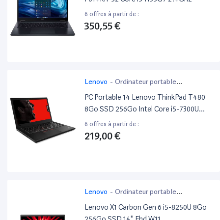
6 offres à partir de :
350,55 €
Lenovo
-
Ordinateur portable
bureautique
PC Portable 14 Lenovo ThinkPad T480
8Go SSD 256Go Intel Core i5-7300U
2,60Ghz Avec Webcam -
6 offres à partir de :
219,00 €
Lenovo
-
Ordinateur portable
bureautique
Lenovo X1 Carbon Gen 6 i5-8250U 8Go
256Go SSD 14'' Fhd W11