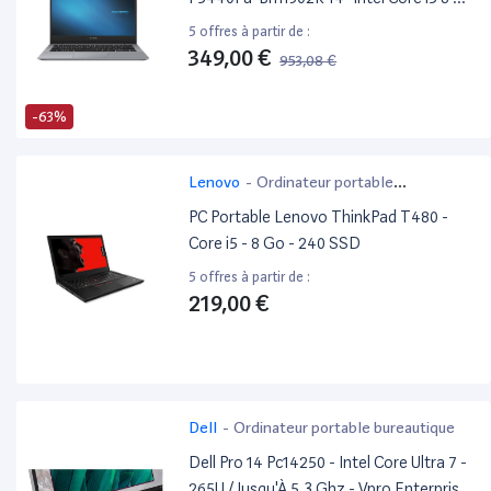
Ram 512 Go SSD Gris
5 offres à partir de :
349,00 €
953,08 €
-63%
Lenovo
-
Ordinateur portable
bureautique
PC Portable Lenovo ThinkPad T480 -
Core i5 - 8 Go - 240 SSD
5 offres à partir de :
219,00 €
Dell
-
Ordinateur portable bureautique
Dell Pro 14 Pc14250 - Intel Core Ultra 7 -
265U / Jusqu'À 5.3 Ghz - Vpro Enterprise