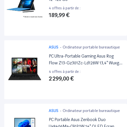
4 offres à partir de :
189,99 €
ASUS
-
Ordinateur portable bureautique
PC Ultra-Portable Gaming Asus Rog
Flow Z13-Gz301Zc-Ld128W 13,4" Wuxga
120 Hz Intel Core i7 16 Go Ram 512 Go
4 offres à partir de :
SSD Nvidia Geforce Rtx 3050 Tgp 40W
2 299,00 €
Noir
ASUS
-
Ordinateur portable bureautique
PC Portable Asus Zenbook Duo
Ux8406Ma-Ql032W 14" OLED Ecran