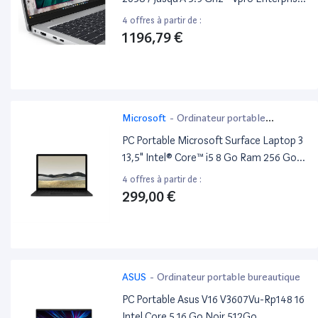
- Win 11 Pro - Intel Graphics - 16 Go Ram
4 offres à partir de :
- 512Go SSD Nvme - 14" Ips 1920 X 1200
1 196,79 €
(Full Hd Plus) - Gigabit Ethernet - Wi-Fi
6E - Argent Platine - Bts - Avec 1 An
Basique
Microsoft
-
Ordinateur portable
bureautique
PC Portable Microsoft Surface Laptop 3
13,5" Intel® Core™ i5 8 Go Ram 256 Go
SSD Tactile Grès Et Noir Mat
4 offres à partir de :
Reconditionné
299,00 €
ASUS
-
Ordinateur portable bureautique
PC Portable Asus V16 V3607Vu-Rp148 16
Intel Core 5 16 Go Noir 512Go