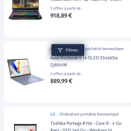
Core i7 32 Go Ram 512Go SSD Nvidia
3 offres à partir de :
Rtx 3070 Noir + 1 Mois D'Abonnement
918,89 €
Xbox Game Pass
ASUS
-
Ordinateur portable bureautique
Filtres
Asus Vivobook S 14 OLED S5406Sa-
Qd004W
3 offres à partir de :
889,99 €
LG
-
Ordinateur portable bureautique
Toshiba Portege R700 - Core I3 - 4 Go
Ram - SSD 240 Go - Windows 10