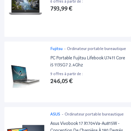
6 offres à partir de :
793,99 €
Fujitsu
-
Ordinateur portable bureautique
PC Portable Fujitsu Lifebook U7411 Core
i5 1135G7 2.4Ghz
9 offres à partir de :
246,05 €
ASUS
-
Ordinateur portable bureautique
Asus Vivobook 17 X1704Va-Au815W -
Conception De Charnière À 180 Degrés -