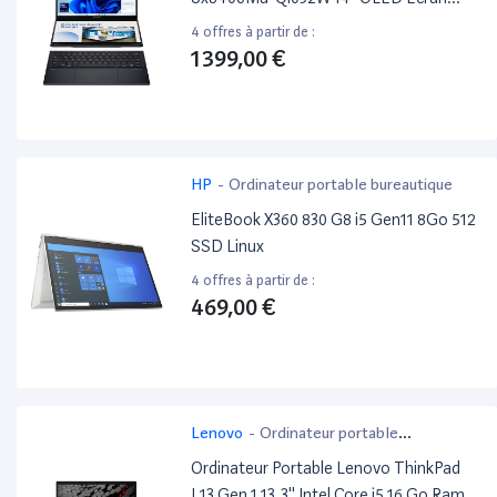
Tactile Intel Core Ultra 7 16 Go Ram 1 To
4 offres à partir de :
SSD Gris
1 399,00 €
HP
-
Ordinateur portable bureautique
EliteBook X360 830 G8 i5 Gen11 8Go 512
SSD Linux
4 offres à partir de :
469,00 €
Lenovo
-
Ordinateur portable
bureautique
Ordinateur Portable Lenovo ThinkPad
L13 Gen 1 13.3'' Intel Core i5 16 Go Ram