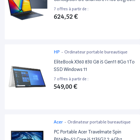
Intel Core 5 - 120U / Jusqu'À 5 Ghz - Win
7 offres à partir de :
11 Home - Intel Graphics - 16 Go Ram -
624,52 €
512Go SSD Nvme - 17.3" 1920 X 1080
(Full Hd) - Wi-Fi 6, Bluetooth - Bleu
Calme
HP
-
Ordinateur portable bureautique
EliteBook X360 830 G8 i5 Gen11 8Go 1To
SSD Windows 11
7 offres à partir de :
549,00 €
Acer
-
Ordinateur portable bureautique
PC Portable Acer Travelmate Spin
P614Rn-52 Core i5 1135G7 2.4Ghz