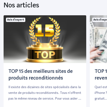
Nos articles
Avis d'expert
Avis d'exp
TOP 15 des meilleurs sites de
TOP 1
produits reconditionnés
reven
Il existe des dizaines de sites spécialisés dans la
Quel est
vente de produits reconditionnés. Tous n'offrent
iPhone ?
pas le même niveau de service. Pour vous aider à
gratuit..
trouver un site de confiance, nos experts ont