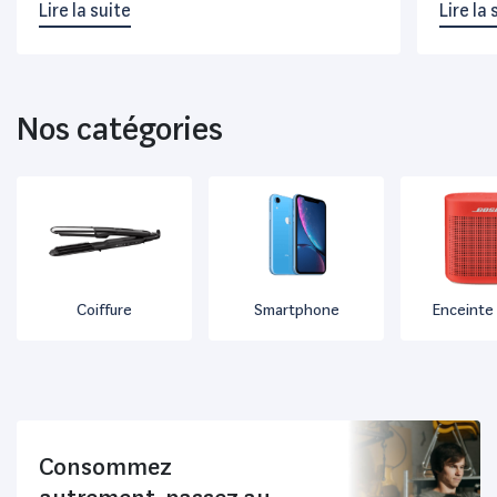
Lire la suite
Lire la 
établi un TOP 15 des meilleurs sites de produits
reconditio
Nos catégories
Coiffure
Smartphone
Enceinte 
Consommez