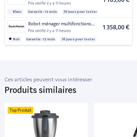
Prix vérifié
il y a 11 heures
Blanc
Garantie : 12 mois
30 jours pour tester
Robot ménager multifonctions
1 358,00 €
Vorwerk Thermomix TM6 2,2000L
Prix vérifié
il y a 11 heures
- Noir
Noir
Garantie : 12 mois
30 jours pour tester
Ces articles peuvent vous intéresser
Produits similaires
Top Produit