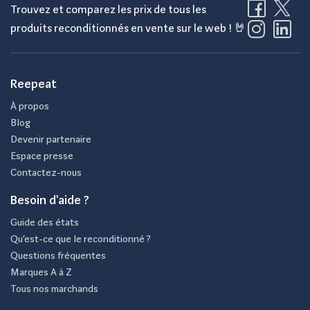
Trouvez et comparez les prix de tous les
produire de nouveaux appareils, ce qui diminue l'impact
produits reconditionnés en vente sur le web ! 🤘
sur les ressources naturelles, notamment les métaux
rares utilisés dans la fabrication. En choisissant un
appareil reconditionné, chaque utilisateur contribue
Reepeat
activement à l’économie circulaire et à la préservation de
À propos
la planète.
Blog
Devenir partenaire
Enfin, la majorité des Thermomix TM6 reconditionnés
Espace presse
sont soumis à un processus de contrôle rigoureux,
Contactez-nous
assurant ainsi que chaque appareil fonctionne comme un
Besoin d'aide ?
nouveau tout en étant proposé à un coût attractif. En
Guide des états
investissant dans un produit reconditionné, les
Qu’est-ce que le reconditionné ?
utilisateurs marient économies et engagement
Questions fréquentes
Marques A à Z
écologique.
Tous nos marchands
Qu’est-ce qu’un Vorwerk