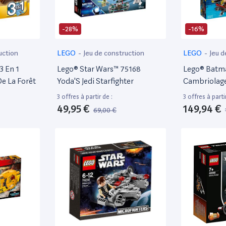
-28%
-16%
uction
LEGO
-
Jeu de construction
LEGO
-
Jeu d
3 En 1
Lego® Star Wars™ 75168
Lego® Batm
e La Forêt
Yoda'S Jedi Starfighter
Cambriolage
3 offres à partir de :
3 offres à partir
49,95 €
149,94 €
69,00 €