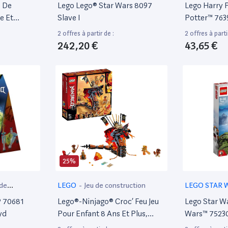
construction
s De
Lego Lego® Star Wars 8097
Lego Harry 
e Et
Slave I
Potter™ 763
es De
De L’Avent
2 offres à partir de :
2 offres à parti
 8 Ans Et
242,20 €
43,65 €
95
25%
 de
LEGO
-
Jeu de construction
LEGO STAR 
construction
® 70681
Lego®-Ninjago® Croc’ Feu Jeu
Lego Star W
yd
Pour Enfant 8 Ans Et Plus,
Wars™ 7523
Briques De Construction