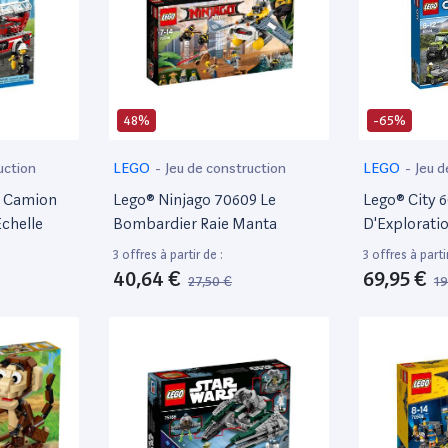
48%
-65%
uction
LEGO
-
Jeu de construction
LEGO
-
Jeu d
e Camion
Lego® Ninjago 70609 Le
Lego® City 
chelle
Bombardier Raie Manta
D'Explorati
3 offres à partir de :
3 offres à partir
40,64 €
69,95 €
27,50 €
19