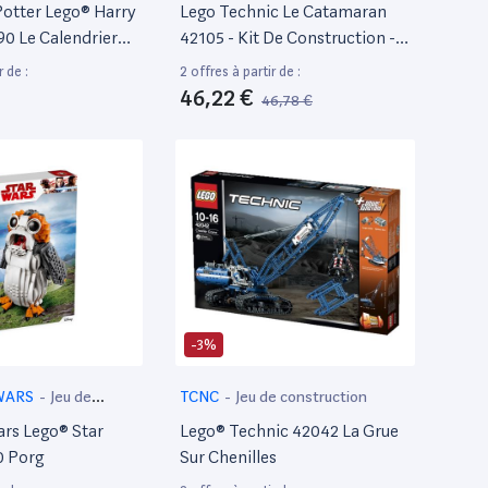
Potter Lego® Harry
Lego Technic Le Catamaran
90 Le Calendrier
42105 - Kit De Construction -
Modèle De Catamaran -
r de :
2 offres à partir de :
Bateau Flottant Pour Les
46,22 €
46,78 €
Enfants Et Les Fans De Voile
(404 Pièces)
-3%
WARS
-
Jeu de
TCNC
-
Jeu de construction
ars Lego® Star
Lego® Technic 42042 La Grue
0 Porg
Sur Chenilles