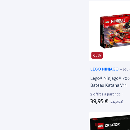
lego technic
17
LEID
1
LEMI
2
LENE
1
LENI
5
LEST
5
65%
LESU
1
LEGO NINJAGO
-
Jeu
LETE
2
construction
Lego® Ninjago® 706
LFRI
4
Bateau Katana V11
LHAR
1
2 offres à partir de :
LJUN
1
39,95 €
24,25 €
LMAR
2
LMIX
2
LSHE
1