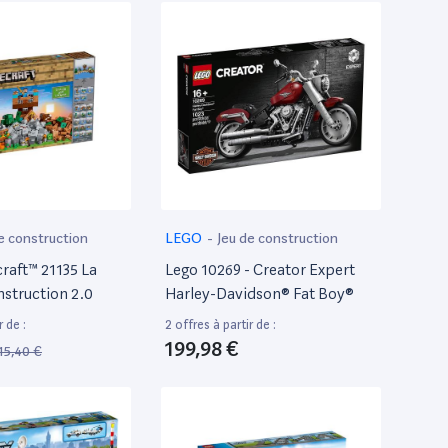
e construction
LEGO
-
Jeu de construction
raft™ 21135 La
Lego 10269 - Creator Expert
nstruction 2.0
Harley-Davidson® Fat Boy®
r de :
2 offres à partir de :
199,98 €
15,40 €