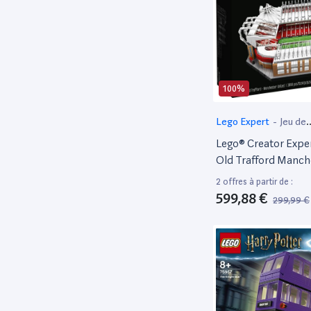
LSUP
1
Mecabois
1
MECCANO
7
Mega Bloks
2
100%
Mega Construx
2
Lego Expert
-
Jeu de
MNCR
5
construction
Lego® Creator Expe
Nanoblock
3
Old Trafford Manch
NJAG
1
United
2 offres à partir de :
No Name
1
599,88 €
299,99 €
Non communiqué
8
NONAME
1
OCCASION
9
OUAPS
3
PLUS PLUS
2