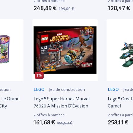
2 offres à partir de :
2 offres à parti
Garçon Et Fille, 463 Pièces
248,89 €
128,47 €
199,00 €
70674
1%
uction
LEGO
-
Jeu de construction
LEGO
-
Jeu d
1 Le Grand
Lego® Super Heroes Marvel
Lego® Creat
City
76020 A Mission D'Évasion
Camel
2 offres à partir de :
2 offres à parti
161,68 €
258,11 €
159,90 €