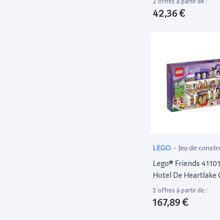
2 offres à partir de :
42,36 €
Lego Juniors
3
Lego Jurassic World
5
LEGO MARVEL
19
LEGO Minecraft
17
Lego Minifigures
3
LEGO NINJAGO
43
Lego Overwatch
1
Lego Pokemon
1
Lego sonic
4
LEGO
-
Jeu de constr
LEGO SPEED
7
Lego® Friends 4110
CHAMPIONS
Hotel De Heartlake 
LEGO STAR WARS
48
2 offres à partir de :
LEGO SUPER HEROES
7
167,89 €
Lego Super Mario
25