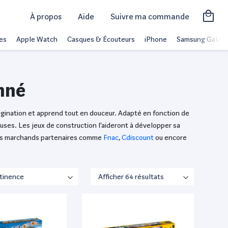
À propos
Aide
Suivre ma commande
es
Apple Watch
Casques & Écouteurs
iPhone
Samsung Galaxy
onné
agination et apprend tout en douceur. Adapté en fonction de
euses. Les jeux de construction l’aideront à développer sa
r nos marchands partenaires comme
Fnac
,
Cdiscount
ou encore