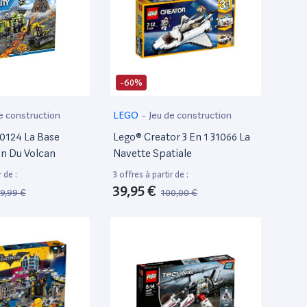
-60%
e construction
LEGO
-
Jeu de construction
60124 La Base
Lego® Creator 3 En 1 31066 La
on Du Volcan
Navette Spatiale
 de :
3 offres à partir de :
39,95 €
9,99 €
100,00 €