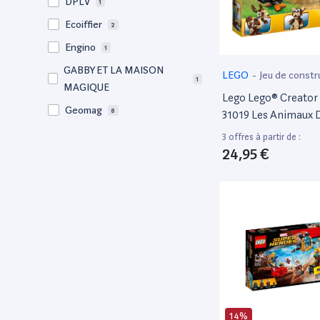
DPLV
1
Ecoiffier
2
Engino
1
GABBY ET LA MAISON
LEGO
-
Jeu de constr
1
MAGIQUE
Lego Lego® Creator 
Geomag
8
31019 Les Animaux D
Giochi Preziosi
1
3 offres à partir de :
24,95 €
Goliath
1
Goula
1
Jeujura
3
Kaiyodo
3
KAPLA
2
LARC
1
LDIS
1
14%
LECI
3