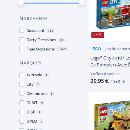
MARCHANDS
Cdiscount
161
-71%
Darty Occasions
30
LEGO
-
Jeu de constr
Fnac Occasions
1,347
Lego® City 60107 L
MARQUES
De Pompiers Avec É
3 offres à partir de :
ak tronic
2
29,95 €
104,51 €
City
7
Clementoni
3
CLMT
2
DISP
1
DPLO
1