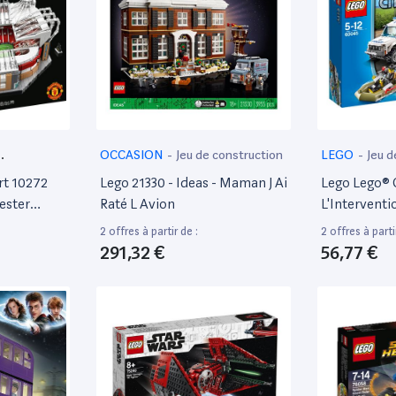
OCCASION
-
Jeu de construction
LEGO
-
Jeu d
rt 10272
Lego 21330 - Ideas - Maman J Ai
Lego Lego® 
ester
Raté L Avion
L'Intervent
Police
2 offres à partir de :
2 offres à parti
291,32 €
56,77 €