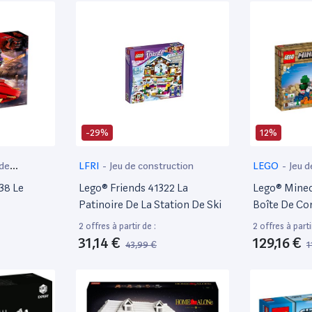
-29%
12%
 de
LFRI
-
Jeu de construction
LEGO
-
Jeu d
38 Le
Lego® Friends 41322 La
Lego® Minec
Patinoire De La Station De Ski
Boîte De Co
2 offres à partir de :
2 offres à parti
31,14 €
129,16 €
43,99 €
1