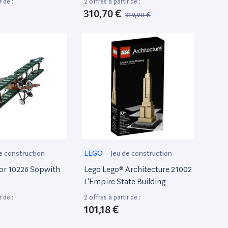
r de :
2 offres à partir de :
310,70 €
319,90 €
e construction
LEGO
-
Jeu de construction
or 10226 Sopwith
Lego Lego® Architecture 21002
L'Empire State Building
r de :
2 offres à partir de :
101,18 €