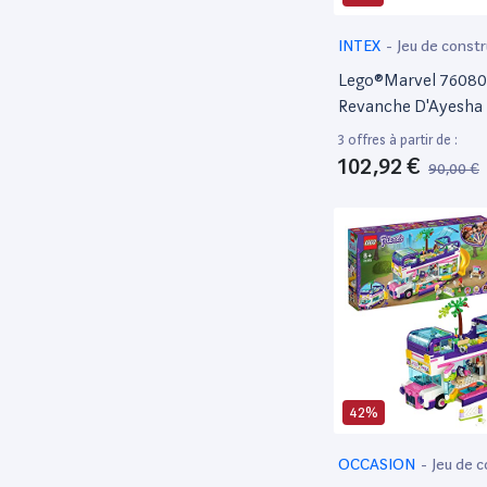
LECR
4
INTEX
-
Jeu de constr
LEDU
1
Lego®Marvel 76080
LEGD
2
Revanche D'Ayesha
LEGE
1
3 offres à partir de :
102,92 €
LEGO
90,00 €
697
Lego 4
2
Lego Architecture
4
LEGO ART
1
Lego avatar
1
LEGO BATMAN MOVIE
1
LEGO BRICKHEADZ
1
LEGO CITY
42%
51
LEGO CLASSIC
4
OCCASION
-
Jeu de 
LEGO CREATOR
12