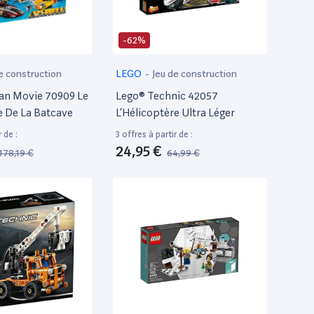
-62%
e construction
LEGO
-
Jeu de construction
an Movie 70909 Le
Lego® Technic 42057
 De La Batcave
L’Hélicoptère Ultra Léger
 de :
3 offres à partir de :
24,95 €
178,19 €
64,99 €