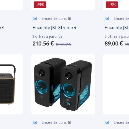
-25%
-15%
Jbl
-
Enceinte sans fil
Jbl
-
Enceinte
 3
Enceinte JBL Xtreme 4
Enceinte JB
3 offres à partir de :
2 offres à parti
210,56 €
89,00 €
279,99 €
1
Jbl
-
Enceinte sans fil
Jbl
-
Enceinte