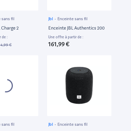
 sans fil
Jbl
-
Enceinte sans fil
L Charge 2
Enceinte JBL Authentics 200
r de :
Une offre à partir de :
161,99 €
04,99 €
 sans fil
Jbl
-
Enceinte sans fil