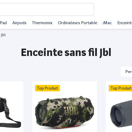
iPad
Airpods
Thermomix
Ordinateurs Portable
iMac
Enceint
Jbl
Enceinte sans fil Jbl
Top Produit
Top Produit