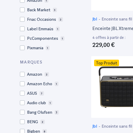
Amazon
1
Back Market
5
Jbl
-
Enceinte sans fil
Fnac Occasions
2
Enceinte JBL Xtreme
Label Emmaüs
1
4 offres à partir de :
PcComponentes
1
229,00 €
Pixmania
1
MARQUES
Top Produit
Amazon
2
Amazon Echo
1
ASUS
7
Audio club
1
Bang Olufsen
3
BENG
2
Jbl
-
Enceinte sans fil
Bigben
8