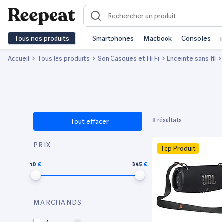
Tous nos produits
Smartphones
Macbook
Consoles
Accueil
Tous les produits
Son Casques et Hi Fi
Enceinte sans fil
8 résultats
Tout effacer
PRIX
Top Produit
10
345
MARCHANDS