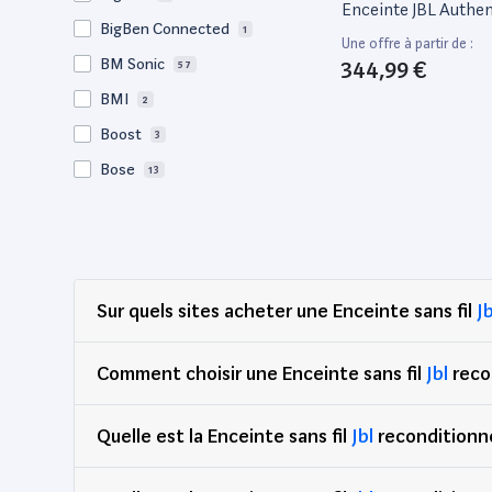
Enceinte JBL Authen
BigBen Connected
1
Une offre à partir de :
BM Sonic
344,99 €
57
BMI
2
Boost
3
Bose
13
Caliber
5
Clip Sonic
1
Dell
29
Sur quels sites acheter une Enceinte sans fil
Jb
E audio
8
Evidence Acoustics
11
Comment choisir une Enceinte sans fil
Jbl
reco
Festi Sound
1
FestiNight
1
Quelle est la Enceinte sans fil
Jbl
reconditionné
FestiSound
9
FluidE
1