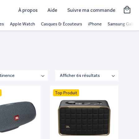
À propos
Aide
Suivre ma commande
es
Apple Watch
Casques & Écouteurs
iPhone
Samsung Galaxy
Top Produit