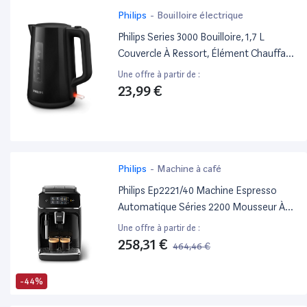
Philips
-
Bouilloire électrique
Philips Series 3000 Bouilloire, 1,7 L
Couvercle À Ressort, Élément Chauffant
Plat, Voyant Lumineux, Filtre Amovible,
Une offre à partir de :
Multiples Systèmes De Sécurité, Noir
23,99 €
(Hd9318/20)
Philips
-
Machine à café
Philips Ep2221/40 Machine Espresso
Automatique Séries 2200 Mousseur À
Lait Noir Laqué
Une offre à partir de :
258,31 €
464,46 €
-44%