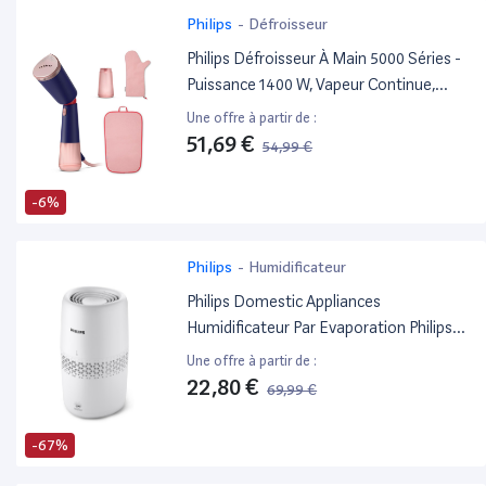
Philips
-
Défroisseur
Philips Défroisseur À Main 5000 Séries -
Puissance 1400 W, Vapeur Continue,
Deux Réservoirs D'Eau, Réglages Eco Et
Une offre à partir de :
Max, Tête Réglable, Semelle En Métal,
51,69 €
54,99 €
Accessoires, Bleu Marine (Sth5030/20)
-6%
Philips
-
Humidificateur
Philips Domestic Appliances
Humidificateur Par Evaporation Philips
Série 2000, Humidification, 99,97%
Une offre à partir de :
Moins De Bactéries, Réservoir D'Eau De
22,80 €
69,99 €
2L, 190 Ml/H, Pour Pièces Jusqu'À 31 M²,
Ultra Silencieux (32 Db), Blanc
-67%
(Hu2510/10)