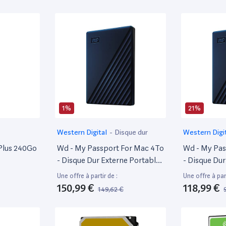
9000298)
Time Machine
1%
21%
Western Digital
-
Disque dur
Western Digi
Plus 240Go
Wd - My Passport For Mac 4To
Wd - My Pas
- Disque Dur Externe Portable
- Disque Dur
Pour Mac Avec Protection Par
Pour Mac Av
Une offre à partir de :
Une offre à part
Mot De Passe, Compatible
Mot De Pass
150,99 €
118,99 €
149,62 €
Time Machine
Time Machi