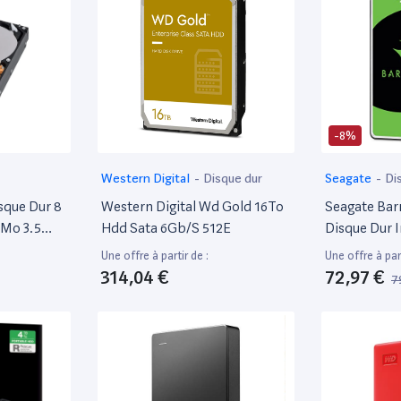
-8%
Western Digital
-
Disque dur
Seagate
-
Di
sque Dur 8
Western Digital Wd Gold 16To
Seagate Barr
 Mo 3.5
Hdd Sata 6Gb/S 512E
Disque Dur I
lent État
Sata 6 Gbit/
Une offre à partir de :
Une offre à part
128 Mo De 
314,04 €
72,97 €
7
Pour PC Por
(St2000Lm0