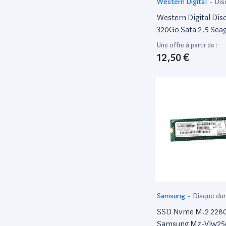
Western Digital
-
Dis
Western Digital Dis
320Go Sata 2.5 Sea
St320Lm010 1Kj15C
Une offre à partir de :
Laptop Thin 32Mo
12,50 €
Samsung
-
Disque du
SSD Nvme M.2 228
Samsung Mz-Vlw25