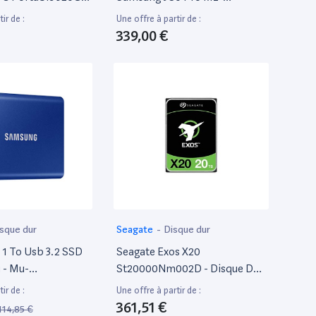
oshiba Mk3261Gsyn
V8P2T0Bw Nvme M.2 Pcie 4.0
ir de :
Une offre à partir de :
6Mo
2 To Noir
339,00 €
sque dur
Seagate
-
Disque dur
1 To Usb 3.2 SSD
Seagate Exos X20
 - Mu-
St20000Nm002D - Disque Dur
w
- 20To - Interne - Sas 12Gb/S -
ir de :
Une offre à partir de :
7200 Tours/Min - Mémoire
361,51 €
114,85 €