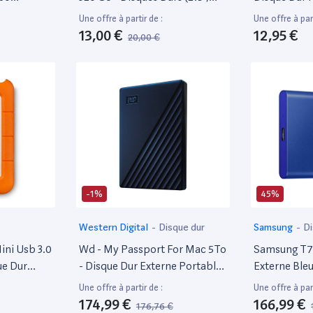
L7 P/N
320 Go, 5400 Tr/Min)
Sata 2.5" T
Une offre à partir de :
Une offre à part
7200Rpm 1
13,00 €
12,95 €
20,00 €
-1%
45%
Western Digital
-
Disque dur
Samsung
-
Di
ini Usb 3.0
Wd - My Passport For Mac 5To
Samsung T7 
ue Dur
- Disque Dur Externe Portable
Externe Bleu
 Mac,
Pour Mac Avec Protection Par
Pc1T0H/W
Une offre à partir de :
Une offre à part
, Chutes Et
Mot De Passe, Compatible
174,99 €
166,99 €
176,76 €