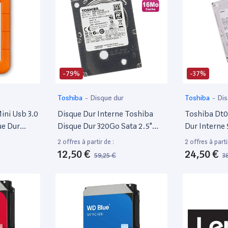
-79%
-37%
Toshiba
-
Disque dur
Toshiba
-
Dis
ini Usb 3.0
Disque Dur Interne Toshiba
Toshiba Dt
ue Dur
Disque Dur 320Go Sata 2.5"
Dur Interne 
 Mac,
Toshiba Mq01Acf032
2 offres à partir de :
2 offres à parti
, Chutes Et
7200Rpm PC Portable 16Mo
12,50 €
24,50 €
59,25 €
3
000633)