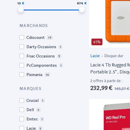
12
674
MARCHANDS
Cdiscount
19
41%
Darty Occasions
1
Lacie
-
Disque dur
Fnac Occasions
9
Lacie 4 Tb Rugged M
PcComponentes
1
Portable 2.5" , Disq
Pixmania
14
Externe Pour PC Et
2 offres à partir de :
Résistant Aux Chocs
232,99 €
165,27 €
MARQUES
À La Pression (Lac9
Crucial
1
Dell
2
Emtec
1
Lacie
2