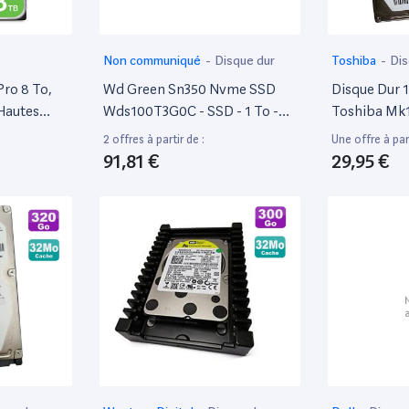
Non communiqué
-
Disque dur
Toshiba
-
Dis
ro 8 To,
Wd Green Sn350 Nvme SSD
Disque Dur 
Hautes
Wds100T3G0C - SSD - 1 To -
Toshiba Mk
 3,5
Interne - M.2 2280 - Pcie 3.0
Hdd2F64 7
2 offres à partir de :
Une offre à part
S 5 400
X4 (Nvme)
Portable 1
91,81 €
29,95 €
 Mémoire
vices De
Données