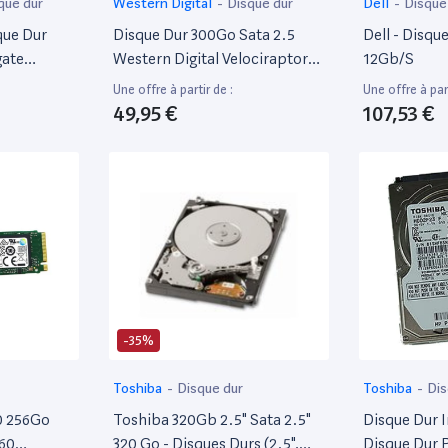
que dur
Western Digital
-
Disque dur
Dell
-
Disque
que Dur
Disque Dur 300Go Sata 2.5
Dell - Disqu
gate
Western Digital Velociraptor
12Gb/S
-070
Wd3000Hlhx Rack Icepack 3.5
Une offre à partir de :
Une offre à part
49,95 €
107,53 €
-35%
r
Toshiba
-
Disque dur
Toshiba
-
Dis
0 256Go
Toshiba 320Gb 2.5" Sata 2.5"
Disque Dur 
60
320 Go - Disques Durs (2.5",
Disque Dur 