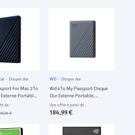
Tampon : 256 Mo
tal
-
Disque dur
WD
-
Disque dur
sport For Mac 2To
Wd 6To My Passport Disque
 Externe Portable
Dur Externe Portable,
ec Protection Par
Fonctionne Avec Appareils
ir de :
Une offre à partir de :
e, Compatible
Usb-C Et Usb-A, Parfait Pour
184,99 €
98,36 €
ne
Sauvegarde Et Stockage,
Format Compact Sauvegarde
Et Protection Par Mot De