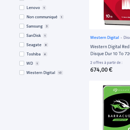
Lenovo
1
Non communiqué
1
Samsung
3
SanDisk
1
Western Digital
-
Dis
Seagate
8
Western Digital Red
Disque Dur 10 To 7
Toshiba
6
512 Mo 3.5 Série Ata 
2 offres à partir de :
WD
1
674,00 €
Western Digital
13