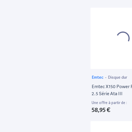
À La Pression (Lac
Emtec
-
Disque dur
Emtec X150 Power 
2.5 Série Ata III
Une offre à partir de :
58,95 €