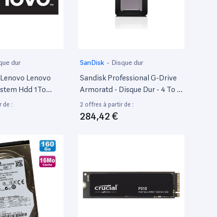
que dur
SanDisk
-
Disque dur
 Lenovo Lenovo
Sandisk Professional G-Drive
ystem Hdd 1To
Armoratd - Disque Dur - 4 To -
ir
Externe (Portable) - 2.5" - Usb
r de :
2 offres à partir de :
3.2 Gen 1 (Usb-C Connecteur)
284,42 €