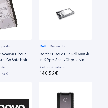
que dur
Dell
-
Disque dur
01Aca050 Disque
Boîtier Disque Dur Dell 600Gb
500 Go Sata Noir
10K Rpm Sas 12Gbps 2.5In
Hot-Plug Hard Drive Cuskit
r de :
2 offres à partir de :
Noir
140,56 €
8,72 €