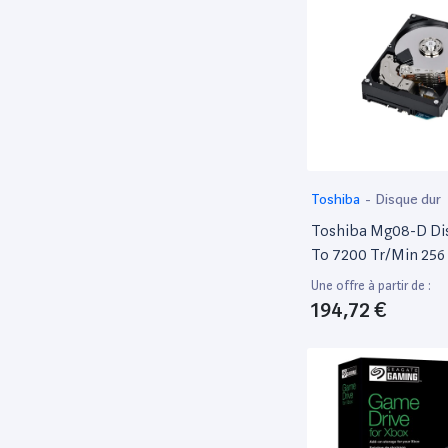
Toshiba
-
Disque dur
Toshiba Mg08-D Di
To 7200 Tr/Min 256
Série Ata III - Excel
Une offre à partir de :
194,72 €