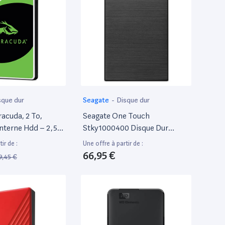
Passe, Usb 3.2 Gen 1
sque dur
Seagate
-
Disque dur
acuda, 2 To,
Seagate One Touch
nterne Hdd – 2,5"
Stky1000400 Disque Dur
S 5 400 Tr/Min,
Externe 1 To 2.5 Micro-Usb B
ir de :
Une offre à partir de :
Mémoire Cache,
3.2 Gen 1 (3.1 Gen 1) Noir
66,95 €
9,45 €
table
15)