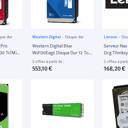
que dur
Western Digital
-
Disque dur
Lenovo
-
Dis
 Pro
Western Digital Blue
Serveur Nas
200 Tr/Min
Wd120Eagz Disque Dur 12 To
Dcg Thinks
III
7200 Tr/Min 512 Mo 3.5 Série
7200Rpm No
2 offres à partir de :
2 offres à parti
Ata III
553,10 €
168,20 €