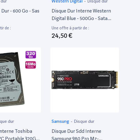
 dur
Western Digital
-
Disque dur
e Dur - 600 Go - Sas
Disque Dur Interne Western
Digital Blue - 500Go - Sata
6Gb/S - 3.5 - 7200 Tr/Min
ir de :
Une offre à partir de :
24,50 €
que dur
Samsung
-
Disque dur
Interne Toshiba
Disque Dur Sdd Interne
PC Portable 320Go
Samsung 980 Pro Mz-