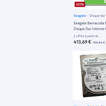
165%
Seagate
-
Disque dur
Seagate Barracuda P
Disque Dur Interne 
Performances Hdd –
2 offres à partir de :
Pouces Sata 6 Gbit/
413,69 €
155,94 €
Tr/Min, 256 Mo De
Cache, Pour PC, Ser
Récupération Des 
(St8000Dm004)