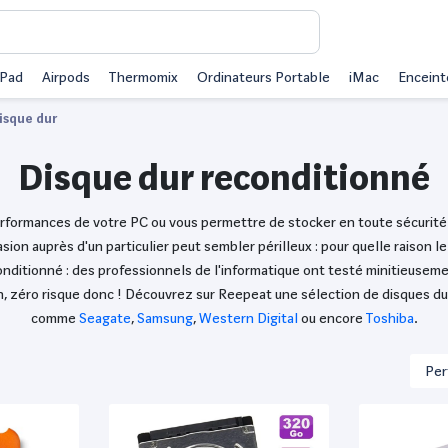
iPad
Airpods
Thermomix
Ordinateurs Portable
iMac
Enceint
isque dur
Disque dur reconditionné
 performances de votre PC ou vous permettre de stocker en toute sécurit
ion auprès d'un particulier peut sembler périlleux : pour quelle raison le
econditionné : des professionnels de l'informatique ont testé minitieusem
on, zéro risque donc ! Découvrez sur Reepeat une sélection de disques 
comme
Seagate
,
Samsung
,
Western Digital
ou encore
Toshiba
.