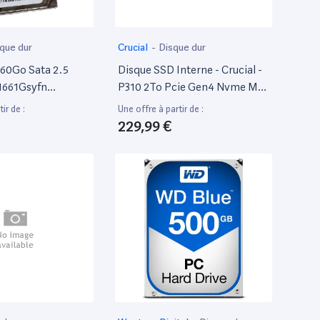
que dur
Crucial
-
Disque dur
160Go Sata 2.5
Disque SSD Interne - Crucial -
1661Gsyfn
P310 2To Pcie Gen4 Nvme M.2
200Rpm PC
SSD (Ct2000P310Ssd8)
ir de :
Une offre à partir de :
6Mo
229,99 €