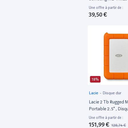
Mzvlw256Hehp-000
Une offre à partir de :
Sss0L25044
39,50 €
18%
Lacie
-
Disque dur
Lacie 2 Tb Rugged M
Portable 2.5" , Disq
Externe Pour PC Et
Une offre à partir de :
Résistant Aux Chocs
151,99 €
128,74 €