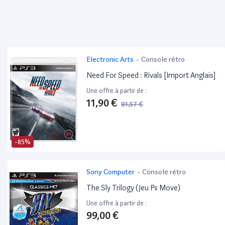
Electronic Arts
-
Console rétro
Need For Speed : Rivals [Import Anglais]
Une offre à partir de :
11,90 €
81,57 €
-85%
Sony Computer
-
Console rétro
The Sly Trilogy (Jeu Ps Move)
Une offre à partir de :
99,00 €