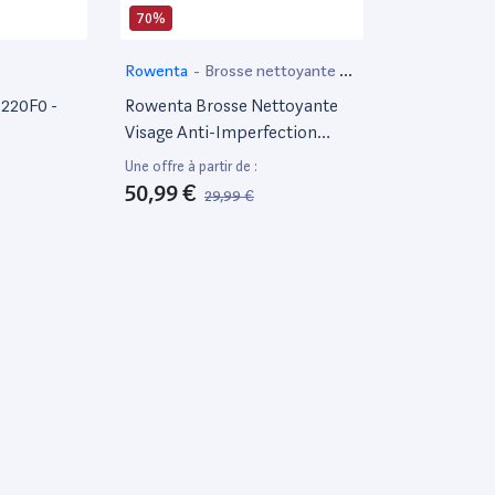
70%
Rowenta
-
Brosse nettoyante de
visage
6220F0 -
Rowenta Brosse Nettoyante
Visage Anti-Imperfection
Routine, 1 Minute, Soin Doux,
Une offre à partir de :
Utilisable Sous L'Eau, Peau
50,99 €
29,99 €
Nette, Pores Resserrés Et
Imperfections Estompées,
Facile À Utiliser Lv4010F0