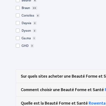
Beurer
4
Braun
20
Corioliss
6
Dayvia
2
Dyson
2
Ga.ma
1
GHD
3
iHealth
1
Italian Design
72
Jean Claude Olivier
8
Sur quels sites acheter une Beauté Forme et
LIVOO
2
Paingone
1
Comment choisir une Beauté Forme et Santé
Panasonic
3
Philips
13
Quelle est la Beauté Forme et Santé
Rowenta