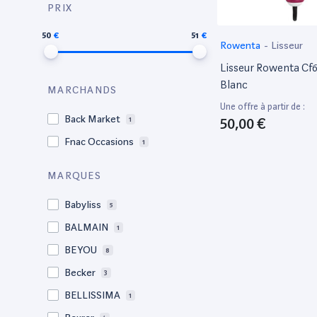
PRIX
50
51
Rowenta
-
Lisseur
Lisseur Rowenta Cf
Blanc
MARCHANDS
Une offre à partir de :
Back Market
50,00 €
1
Fnac Occasions
1
MARQUES
Babyliss
5
BALMAIN
1
BE YOU
8
Becker
3
BELLISSIMA
1