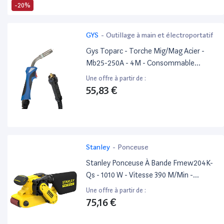
-20%
GYS
-
Outillage à main et électroportatif
Gys Toparc - Torche Mig/Mag Acier -
Mb25-250A - 4M - Consommable
Soudure Mig/Mag
Une offre à partir de :
55,83 €
Stanley
-
Ponceuse
Stanley Ponceuse À Bande Fmew204K-
Qs - 1010 W - Vitesse 390 M/Min -
Plateau 533 X 76 Mm - Filaire Et
Une offre à partir de :
Compacte - Poncer De Grandes
75,16 €
Surfaces De Bois - Livrée En Mallette
Avec 1 Abrasif - Gamme Fatmax