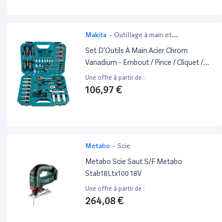
Makita
-
Outillage à main et
électroportatif
Set D'Outils À Main Acier Chrom
Vanadium - Embout / Pince / Cliquet /
Tournevis / Clé 87 Pcs. (E-08458) -
Une offre à partir de :
Makita
106,97 €
Metabo
-
Scie
Metabo Scie Saut S/F Metabo
Stab18Ltx100 18V
Une offre à partir de :
264,08 €