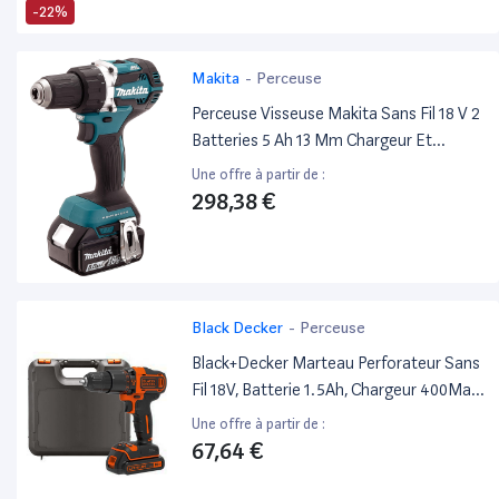
-22%
Makita
-
Perceuse
Perceuse Visseuse Makita Sans Fil 18 V 2
Batteries 5 Ah 13 Mm Chargeur Et
Coffret Mak Pac - Ddf484Rtj
Une offre à partir de :
298,38 €
Black Decker
-
Perceuse
Black+Decker Marteau Perforateur Sans
Fil 18V, Batterie 1.5Ah, Chargeur 400Ma,
Mallette, Bdchd18K-Qw
Une offre à partir de :
67,64 €