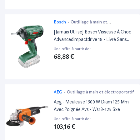
Bosch
-
Outillage à main et
électroportatif
[Jamais Utilise] Bosch Visseuse À Choc
Advancedimpactdrive 18 - Livré Sans
Batterie Ni Chargeur
Une offre à partir de :
68,88 €
AEG
-
Outillage à main et électroportatif
Aeg - Meuleuse 1300 W Diam 125 Mm
Avec Poignée Avs - Ws13-125 Sxe
Une offre à partir de :
103,16 €