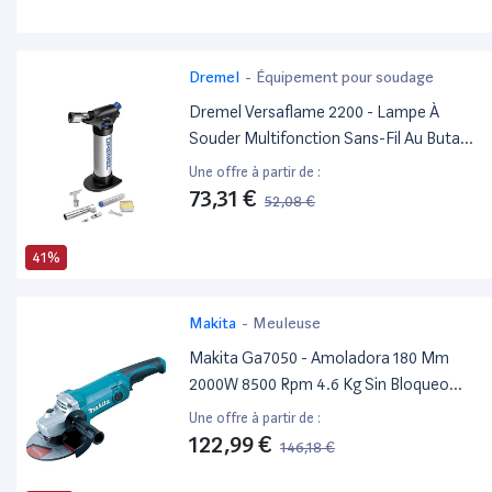
Dremel
-
Équipement pour soudage
Dremel Versaflame 2200 - Lampe À
Souder Multifonction Sans-Fil Au Butane
Avec 4 Accessoires Pour Soudage,
Une offre à partir de :
Brasage, Thermo-Retraction, Brûler
73,31 €
52,08 €
41%
Makita
-
Meuleuse
Makita Ga7050 - Amoladora 180 Mm
2000W 8500 Rpm 4.6 Kg Sin Bloqueo
Interruptor
Une offre à partir de :
122,99 €
146,18 €