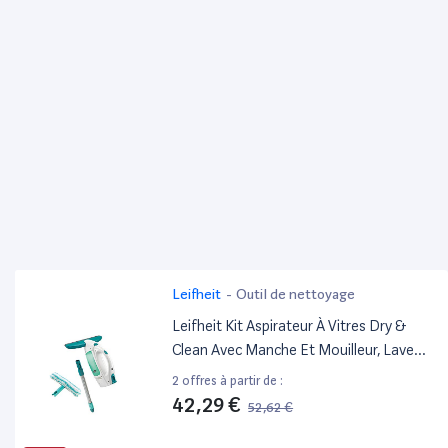
Leifheit
-
Outil de nettoyage
Leifheit Kit Aspirateur À Vitres Dry &
Clean Avec Manche Et Mouilleur, Lave
Vitre Sans Traces, Nettoyeur Vitre Multi
2 offres à partir de :
Usages, Aspirateur Portable
42,29 €
52,62 €