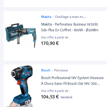
Makita
-
Outillage à main et
électroportatif
Makita - Perforateur Burineur Hr2630
Sds-Plus En Coffret - 800W - Ø26Mm
Une offre à partir de :
170,90 €
Bosch
-
Perceuse
Bosch Professional 18V System Visseuse
À Chocs Sans-Fil Bosch Gdr 18V-200
(Couple Maxi 200 Nm, Sans Batterie Ni
Une offre à partir de :
Chargeur, Dans Boîte Carton)
104,53 €
167,53 €