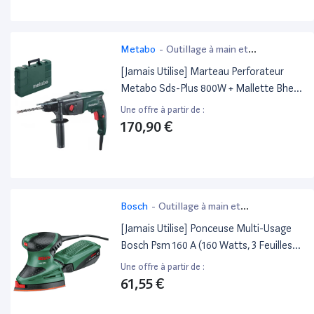
Metabo
-
Outillage à main et
électroportatif
[Jamais Utilise] Marteau Perforateur
Metabo Sds-Plus 800W + Mallette Bhe
2444
Une offre à partir de :
170,90 €
Bosch
-
Outillage à main et
électroportatif
[Jamais Utilise] Ponceuse Multi-Usage
Bosch Psm 160 A (160 Watts, 3 Feuilles
Abrasives, Surface De Ponçage : 104
Une offre à partir de :
Cm²)
61,55 €