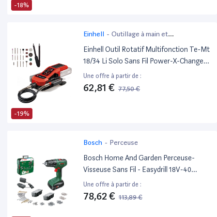
-18%
Einhell
-
Outillage à main et
électroportatif
Einhell Outil Rotatif Multifonction Te-Mt
18/34 Li Solo Sans Fil Power-X-Change
(18 V, Tige De 92 Cm Avec Pointe De
Une offre à partir de :
Gravure, Avec Kit De 55 Accessoires)
62,81 €
77,50 €
Livré Sans Batterie Ni Chargeur
-19%
Bosch
-
Perceuse
Bosch Home And Garden Perceuse-
Visseuse Sans Fil - Easydrill 18V-40
(Visser Ou Percer Dans Le Bois, Métal Et
Une offre à partir de :
Plastique; 241 Accessoires; 1 Bat 18V 1.5
78,62 €
113,89 €
Ah ; Avec 1 Systembox)