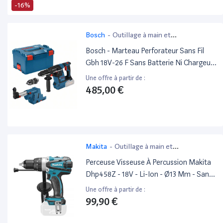
-16%
Bosch
-
Outillage à main et
électroportatif
Bosch - Marteau Perforateur Sans Fil
Gbh 18V-26 F Sans Batterie Ni Chargeur
Gde 18V-16 En L-Boxx 238
Une offre à partir de :
485,00 €
Makita
-
Outillage à main et
électroportatif
Perceuse Visseuse À Percussion Makita
Dhp458Z - 18V - Li-Ion - Ø13 Mm - Sans
Batterie, Ni Chargeur
Une offre à partir de :
99,90 €