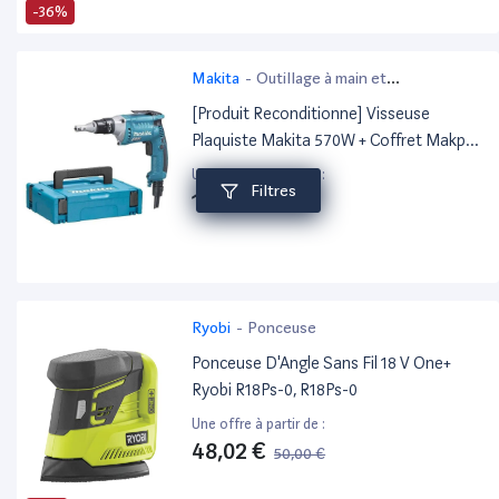
-36%
Makita
-
Outillage à main et
électroportatif
[Produit Reconditionne] Visseuse
Plaquiste Makita 570W + Coffret Makpac
Fs6300Rxj
Une offre à partir de :
Filtres
125,90 €
Ryobi
-
Ponceuse
Ponceuse D'Angle Sans Fil 18 V One+
Ryobi R18Ps-0, R18Ps-0
Une offre à partir de :
48,02 €
50,00 €