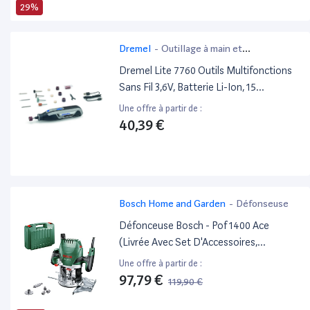
29%
Dremel
-
Outillage à main et
électroportatif
Dremel Lite 7760 Outils Multifonctions
Sans Fil 3,6V, Batterie Li-Ion, 15
Accessoires Et Plage De Rotation
Une offre à partir de :
Variable 8000-25000 Tours/Min Pour
40,39 €
Couper, Graver, Poncer, Nettoyer, Polir
Bosch Home and Garden
-
Défonseuse
Défonceuse Bosch - Pof 1400 Ace
(Livrée Avec Set D'Accessoires,
Régulation Électronique Constante,
Une offre à partir de :
Réglage De La Profondeur De Fraisage
97,79 €
119,90 €
Et Éclairage)