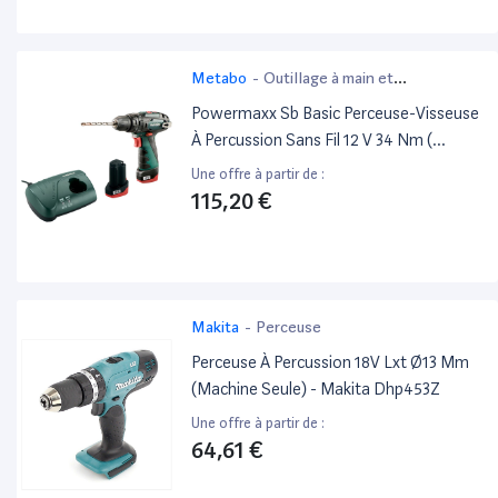
Metabo
-
Outillage à main et
électroportatif
Powermaxx Sb Basic Perceuse-Visseuse
À Percussion Sans Fil 12 V 34 Nm (
600385500 ) + 2X Batterie 2,0 Ah +
Une offre à partir de :
Chargeur + Coffret - Metabo
115,20 €
Makita
-
Perceuse
Perceuse À Percussion 18V Lxt Ø13 Mm
(Machine Seule) - Makita Dhp453Z
Une offre à partir de :
64,61 €