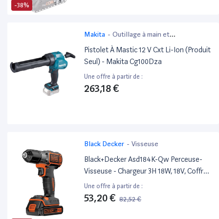
-38%
Makita
-
Outillage à main et
électroportatif
Pistolet À Mastic 12 V Cxt Li-Ion (Produit
Seul) - Makita Cg100Dza
Une offre à partir de :
263,18 €
Black Decker
-
Visseuse
Black+Decker Asd184K-Qw Perceuse-
Visseuse - Chargeur 3H 18W, 18V, Coffret,
1 Batterie
Une offre à partir de :
53,20 €
82,52 €