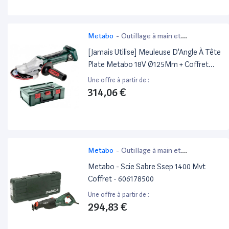
Metabo
-
Outillage à main et
électroportatif
[Jamais Utilise] Meuleuse D'Angle À Tête
Plate Metabo 18V Ø125Mm + Coffret
Metabox Wf 18 Ltx 125 Quick (Sans
Une offre à partir de :
Batterie)
314,06 €
Metabo
-
Outillage à main et
électroportatif
Metabo - Scie Sabre Ssep 1400 Mvt
Coffret - 606178500
Une offre à partir de :
294,83 €