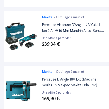
Makita
-
Outillage à main et
électroportatif
Perceuse Visseuse D'Angle 12 V Cxt Li-
Ion 2 Ah Ø 10 Mm Mandrin Auto-Serrant
Makita 2 Batteries, Chargeur, Coffret -
Une offre à partir de :
Da333Dwae
239,34 €
Makita
-
Outillage à main et
électroportatif
Perceuse D'Angle 18V Lxt (Machine
Seule) En Makpac Makita Dda351Zj
Une offre à partir de :
169,90 €