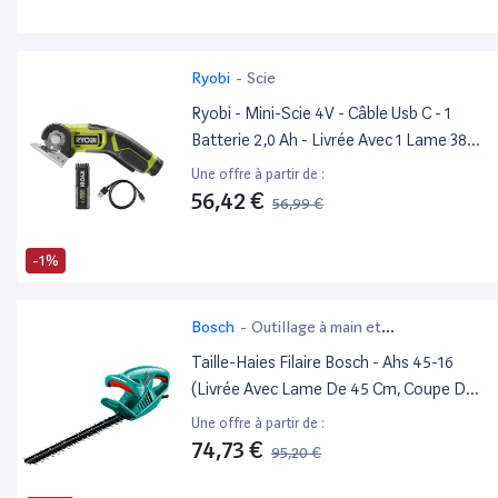
Ryobi
-
Scie
Ryobi - Mini-Scie 4V - Câble Usb C - 1
Batterie 2,0 Ah - Livrée Avec 1 Lame 38
Mm - Rct4-120G
Une offre à partir de :
56,42 €
56,99 €
-1%
Bosch
-
Outillage à main et
électroportatif
Taille-Haies Filaire Bosch - Ahs 45-16
(Livrée Avec Lame De 45 Cm, Coupe De
16Mm)
Une offre à partir de :
74,73 €
95,20 €