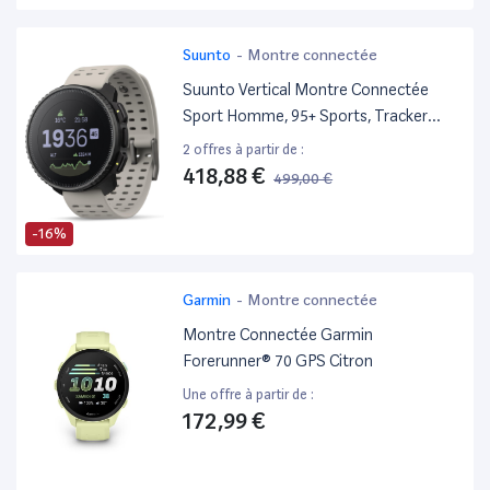
Suunto
-
Montre connectée
Suunto Vertical Montre Connectée
Sport Homme, 95+ Sports, Tracker
D'Activités GPS Bi-Bande, Cartes Hors-
2 offres à partir de :
Ligne, Smartwatch Intelligent Soins De
418,88 €
499,00 €
Santé 24/7, Cardiofréquencemètre,
Altimètre, Baromètre
-16%
Garmin
-
Montre connectée
Montre Connectée Garmin
Forerunner® 70 GPS Citron
Une offre à partir de :
172,99 €