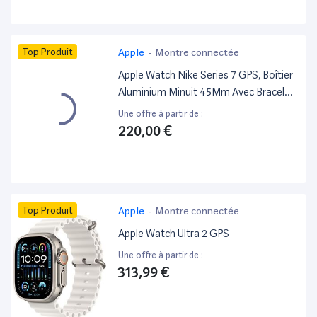
Top Produit
Apple
-
Montre connectée
Apple Watch Nike Series 7 GPS, Boîtier
Aluminium Minuit 45Mm Avec Bracelet
Nike Sport Anthracite - Blanc -
Une offre à partir de :
Excellent État GPS
220,00 €
Top Produit
Apple
-
Montre connectée
Apple Watch Ultra 2 GPS
Une offre à partir de :
313,99 €