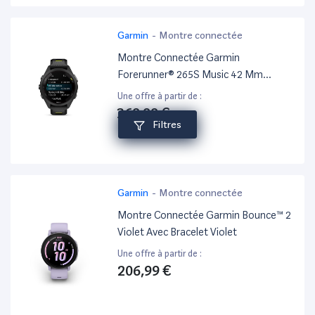
Garmin
-
Montre connectée
Montre Connectée Garmin
Forerunner® 265S Music 42 Mm
Bluetooth Noir Avec Bracelet Silicone
Une offre à partir de :
Noir
369,99 €
Filtres
Garmin
-
Montre connectée
Montre Connectée Garmin Bounce™ 2
Violet Avec Bracelet Violet
Une offre à partir de :
206,99 €