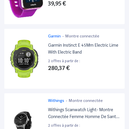
39,95 €
Garmin
-
Montre connectée
Garmin Instinct E 45Mm Electric Lime
With Electric Band
2 offres à partir de :
280,37 €
Withings
-
Montre connectée
Withings Scanwatch Light- Montre
Connectée Femme Homme De Santé,
Alertes De Santé Cardiovasculaire,
2 offres à partir de :