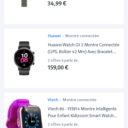
34,99 €
Huawei
-
Montre connectée
Huawei Watch Gt 2 Montre Connectée
(GPS, Boîtier 42 Mm) Avec Bracelet
Sport Noir
2 offres à partir de :
159,00 €
Vtech
-
Montre connectée
Vtech 80 - 193814 Montre Intelligente
Pour Enfant Kidizoom Smart Watch
Dx2 Violet - Version Allemande
2 offres à partir de :