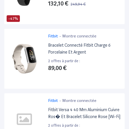
Cycle Menstruel, Sommeil, Activités,
132,10 €
249,94 €
Suivi Des Pas, Calories, 30 Jours De
Batterie, Android & Ios
-47%
Fitbit
-
Montre connectée
Bracelet Connecté Fitbit Charge 6
Porcelaine Et Argent
2 offres à partir de :
89,00 €
Fitbit
-
Montre connectée
Fitbit Versa 4 40 Mm Aluminium Cuivre
Ros� Et Bracelet Silicone Rose [Wi-Fi]
2 offres à partir de :