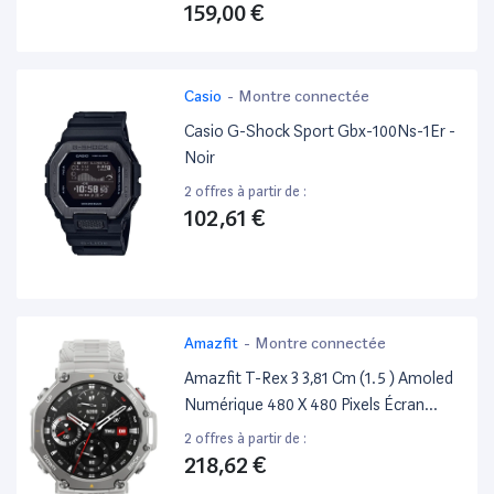
159,00 €
Casio
-
Montre connectée
Casio G-Shock Sport Gbx-100Ns-1Er -
Noir
2 offres à partir de :
102,61 €
Amazfit
-
Montre connectée
Amazfit T-Rex 3 3,81 Cm (1.5 ) Amoled
Numérique 480 X 480 Pixels Écran
Tactile Acier Inoxydable GPS (Satellite)
2 offres à partir de :
218,62 €