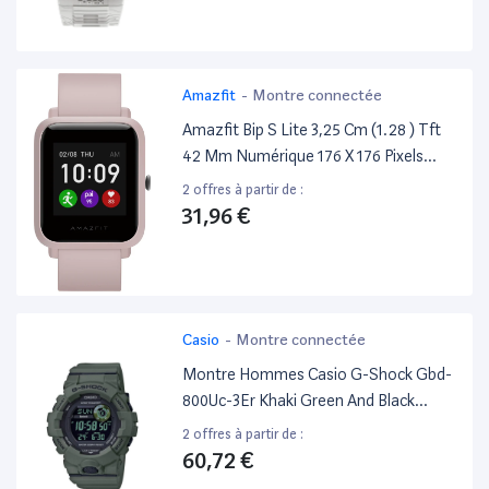
Amazfit
-
Montre connectée
Amazfit Bip S Lite 3,25 Cm (1.28 ) Tft
42 Mm Numérique 176 X 176 Pixels
Écran Tactile Rose
2 offres à partir de :
31,96 €
Casio
-
Montre connectée
Montre Hommes Casio G-Shock Gbd-
800Uc-3Er Khaki Green And Black
Bluetooth LCD 49Mm - Excellent État
2 offres à partir de :
60,72 €