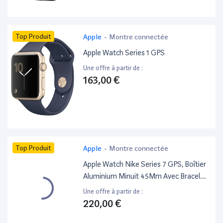
Top Produit
Apple
-
Montre connectée
Apple Watch Series 1 GPS
Une offre à partir de :
163,00 €
Top Produit
Apple
-
Montre connectée
Apple Watch Nike Series 7 GPS, Boîtier
Aluminium Minuit 45Mm Avec Bracelet
Nike Sport Anthracite - Blanc GPS
Une offre à partir de :
220,00 €