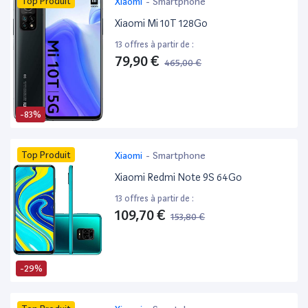
Top Produit
Xiaomi
-
Smartphone
Xiaomi Mi 10T 128Go
13 offres à partir de :
79,90 €
465,00 €
-83%
Top Produit
Xiaomi
-
Smartphone
Xiaomi Redmi Note 9S 64Go
13 offres à partir de :
109,70 €
153,80 €
-29%