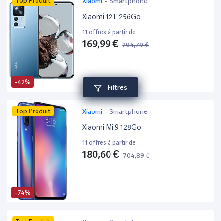
Top Produit
Xiaomi
-
Smartphone
Xiaomi 12T 256Go
11 offres à partir de :
169,99 €
294,79 €
-42%
Filtres
Top Produit
Xiaomi
-
Smartphone
Xiaomi Mi 9 128Go
11 offres à partir de :
180,60 €
704,89 €
-74%