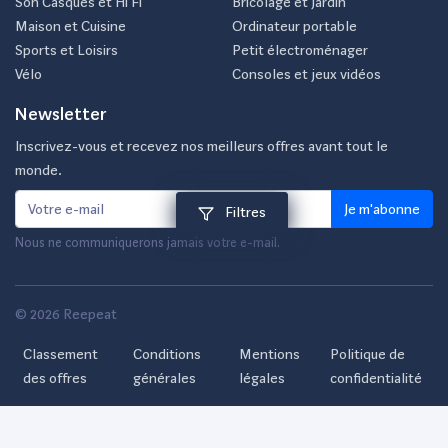
Son Casques et Hi Fi
Bricolage et Jardin
Maison et Cuisine
Ordinateur portable
Sports et Loisirs
Petit électroménager
Vélo
Consoles et jeux vidéos
Newsletter
Inscrivez-vous et recevez nos meilleurs offres avant tout le
monde.
Je m'abonne
Filtres
Nous ne communiquerons jamais votre e-mail.
© 2026 Reepeat
Classement
Conditions
Mentions
Politique de
des offres
générales
légales
confidentialité