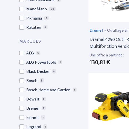
ManoMano
68
Pixmania
2
Rakuten
4
Dremel
-
Outillage à 
électroportatif
Dremel 4250 Outil R
MARQUES
Multifonction Versi
Exclusive Amazon 1
AEG
5
Une offre à partir de :
Adaptations 45 Acc,
130,81 €
AEG Powertools
1
Variable 5000-3500
Black Decker
4
Pour Découper, Pon
Percer, Nettoyer, Sc
Bosch
9
Polir, Graver, Meule
Bosch Home and Garden
1
Dewalt
2
Dremel
4
Einhell
2
Legrand
1