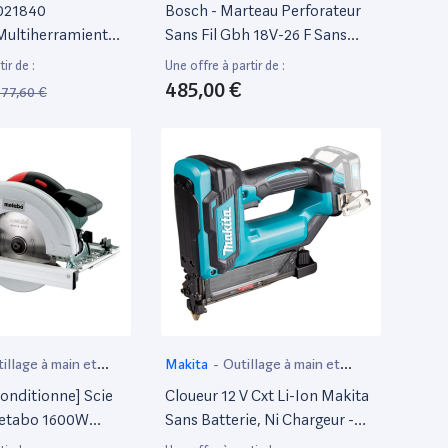
if
électroportatif
021840
Bosch - Marteau Perforateur
Multiherramienta
Sans Fil Gbh 18V-26 F Sans
V Ah Li-Ion Mt 18
Batterie Ni Chargeur Gde 18V-
ir de :
Une offre à partir de :
c.) Con Maletin
16 En L-Boxx 238
485,00 €
177,60 €
 18 V, Noir, Vert
illage à main et
Makita
-
Outillage à main et
if
électroportatif
onditionne] Scie
Cloueur 12 V Cxt Li-Ion Makita
Metabo 1600W
Sans Batterie, Ni Chargeur -
 68 Plus
Pt354Dz