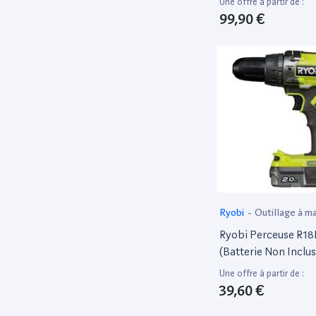
Une offre à partir de :
Batterie, Ni Charge
99,90 €
Ryobi
-
Outillage à ma
électroportatif
Ryobi Perceuse R18
(Batterie Non Inclus
Une offre à partir de :
39,60 €