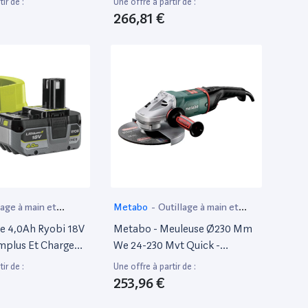
ir de :
Une offre à partir de :
266,81 €
lage à main et
Metabo
-
Outillage à main et
if
électroportatif
ie 4,0Ah Ryobi 18V
Metabo - Meuleuse Ø230 Mm
mplus Et Chargeur
We 24-230 Mvt Quick -
h Rc18120-140X
606470260
ir de :
Une offre à partir de :
253,96 €