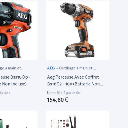
age à main et
AEG
-
Outillage à main et
if
électroportatif
euse Bss18Op -
Aeg Perceuse Avec Coffret
e Non Incluse)
Bs18C2 - 18V (Batterie Non
Incluse)
ir de :
Une offre à partir de :
154,80 €