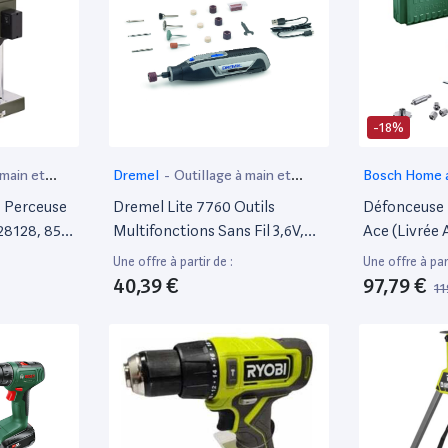
-18%
 main et
Dremel
-
Outillage à main et
Bosch Home 
électroportatif
Défonseuse
 Perceuse
Dremel Lite 7760 Outils
Défonceuse 
28128, 85
Multifonctions Sans Fil 3,6V,
Ace (Livrée 
, Size
Batterie Li-Ion, 15 Accessoires
D'Accessoire
Une offre à partir de :
Une offre à part
Et Plage De Rotation Variable
Électroniqu
40,39 €
97,79 €
11
8000-25000 Tours/Min Pour
Réglage De 
Couper, Graver, Poncer,
Fraisage Et 
Nettoyer, Polir