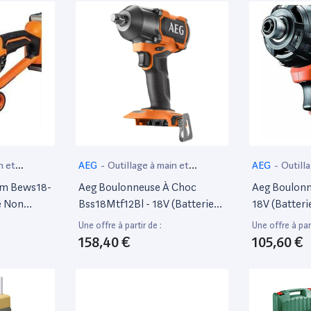
n et
AEG
-
Outillage à main et
AEG
-
Outill
électroportatif
électroportat
Mm Bews18-
Aeg Boulonneuse À Choc
Aeg Boulonn
e Non
Bss18Mtf12Bl - 18V (Batterie
18V (Batteri
Non Incluse)
Une offre à partir de :
Une offre à part
158,40 €
105,60 €