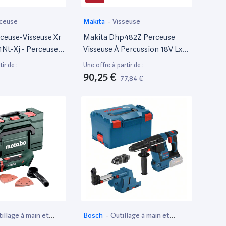
ceuse
Makita
-
Visseuse
rceuse-Visseuse Xr
Makita Dhp482Z Perceuse
1Nt-Xj - Perceuse
Visseuse À Percussion 18V Lxt
s Fil Avec
13 Mm
ir de :
Une offre à partir de :
ak - Mandrin
90,25 €
77,84 €
- 2 Vitesses (0-
s/Min) - 70 Nm -
 De Couple
illage à main et
Bosch
-
Outillage à main et