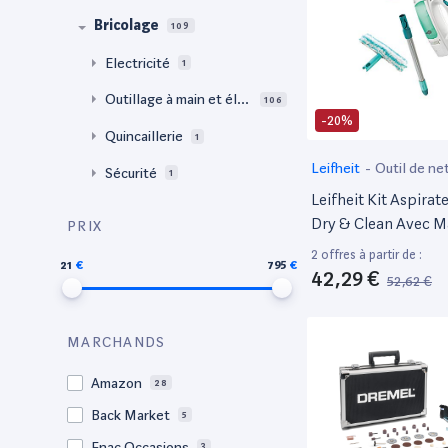
Bricolage
109
Electricité
1
Outillage à main et éle
106
-20%
ctroportatif
Quincaillerie
1
Leifheit
-
Outil de ne
Sécurité
1
Leifheit Kit Aspirate
Dry & Clean Avec M
PRIX
Mouilleur, Lave Vitr
2 offres à partir de :
21
795
Traces, Nettoyeur Vi
42,29 €
52,62 €
Usages, Aspirateur 
MARCHANDS
Amazon
28
Back Market
5
Fnac Occasions
3