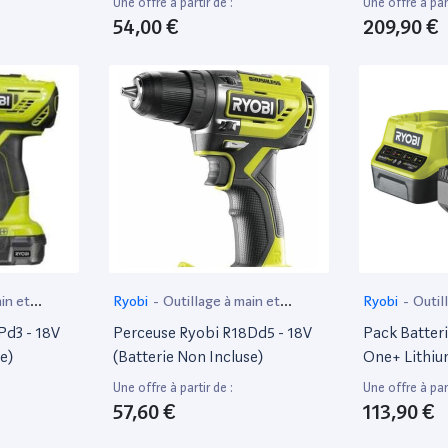
Une offre à partir de :
Une offre à part
ur
54,00 €
209,90 €
in et
Ryobi
-
Outillage à main et
Ryobi
-
Outil
électroportatif
électroportat
Pd3 - 18V
Perceuse Ryobi R18Dd5 - 18V
Pack Batter
e)
(Batterie Non Incluse)
One+ Lithiu
Rapide 2.0A
Une offre à partir de :
Une offre à part
57,60 €
113,90 €