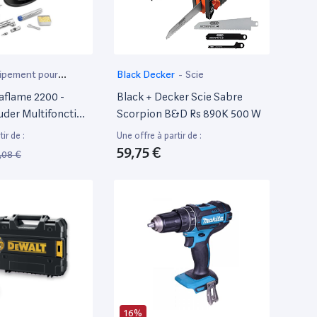
ipement pour
Black Decker
-
Scie
aflame 2200 -
Black + Decker Scie Sabre
der Multifonction
Scorpion B&D Rs 890K 500 W
Butane Avec 4
ir de :
Une offre à partir de :
 Pour Soudage,
59,75 €
,08 €
ermo-Retraction,
16%