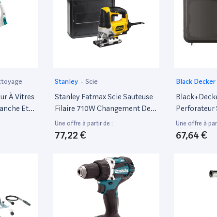
ttoyage
Stanley
-
Scie
Black Decker
ur À Vitres
Stanley Fatmax Scie Sauteuse
Black+Deck
anche Et
Filaire 710W Changement De
Perforateur 
e Sans
Lame Sans Outils Attache En U
Batterie 1.5
Une offre à partir de :
Une offre à part
tre Multi
Ou T Coupe Très Rapide
400Ma, Mall
77,22 €
67,64 €
Portable
Poignée Caoutchoutée
Qw
Faisceau Led Avec Coffret De
Transport Fme340K-Qs