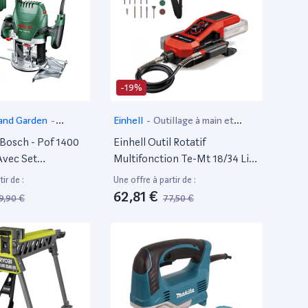
-19%
and Garden
-
Einhell
-
Outillage à main et
électroportatif
Bosch - Pof 1400
Einhell Outil Rotatif
Avec Set
Multifonction Te-Mt 18/34 Li
s, Régulation
Solo Sans Fil Power-X-Change
ir de :
Une offre à partir de :
e Constante,
(18 V, Tige De 92 Cm Avec
62,81 €
9,90 €
77,50 €
La Profondeur De
Pointe De Gravure, Avec Kit De
Éclairage)
55 Accessoires) Livré Sans
Batterie Ni Chargeur