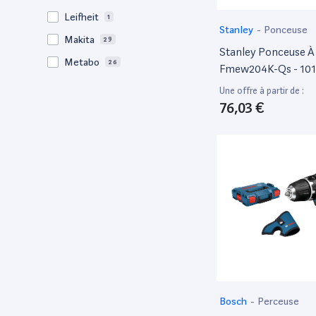
Leifheit
1
Stanley
-
Ponceuse
Makita
29
Stanley Ponceuse À
Metabo
26
Fmew204K-Qs - 101
Vitesse 390 M/Min -
Milwaukee
1
Une offre à partir de :
533 X 76 Mm - Filair
76,03 €
Netatmo
1
Compacte - Poncer
Power Probe
1
Grandes Surfaces De
Livrée En Mallette A
PROXXON
1
Abrasif - Gamme F
Ryobi
9
Segway
1
Stanley
4
Whirlpool
1
Worx
1
X performer
4
Bosch
-
Perceuse