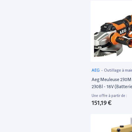
AEG
-
Outillage à mai
électroportatif
Aeg Meuleuse 230
230Bl - 18V (Batteri
Incluse)
Une offre à partir de :
151,19 €