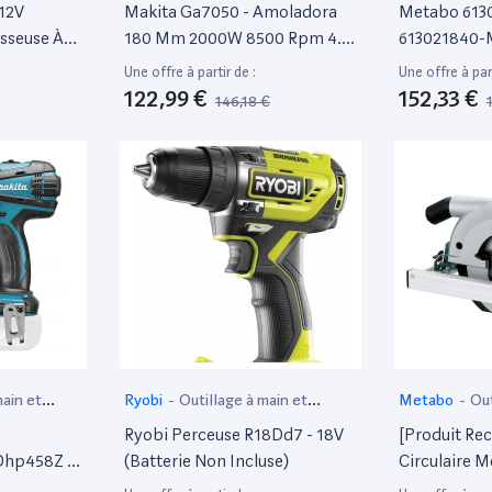
électroportat
 12V
Makita Ga7050 - Amoladora
Metabo 613
sseuse À
180 Mm 2000W 8500 Rpm 4.6
613021840-
 Gsb 12V-
Kg Sin Bloqueo Interruptor
A Bateria 18
Une offre à partir de :
Une offre à part
nture
Ltx-(Inc. Ac
122,99 €
152,33 €
146,18 €
ie Ni
Metaloc, 0 W,
xx)
main et
Ryobi
-
Outillage à main et
Metabo
-
Out
électroportatif
électroportat
Ryobi Perceuse R18Dd7 - 18V
[Produit Rec
Dhp458Z -
(Batterie Non Incluse)
Circulaire 
Mm - Sans
Ø190Mm Kse