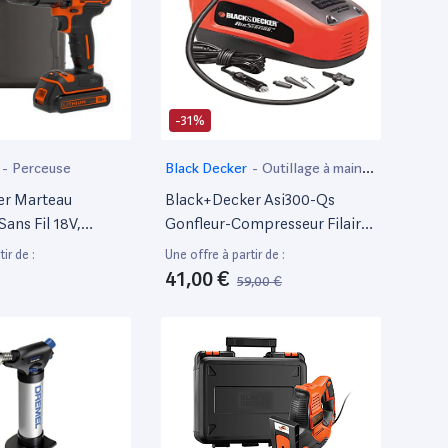
-31%
-
Perceuse
Black Decker
-
Outillage à main
et électroportatif
er Marteau
Black+Decker Asi300-Qs
Sans Fil 18V,
Gonfleur-Compresseur Filaire
Ah, Chargeur
- 11 Bars - 160 Psi - 220 V Ou
ir de :
Une offre à partir de :
ette, Bdchd18K-
Allume-Cigare 12V - Fourni
41,00 €
59,00 €
Avec 1 Aiguille Et 2 Embouts