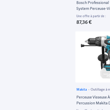
Bosch Professional
System Perceuse-Vi
Percussion Sans-Fil
Une offre à partir de :
15 (Avec Étui De Cei
87,36 €
Holster, Sans Batter
Chargeur, Dans L-Bo
Makita
-
Outillage à 
électroportatif
Perceuse Visseuse À
Percussion Makita 
18V - Li-Ion - Ø13 