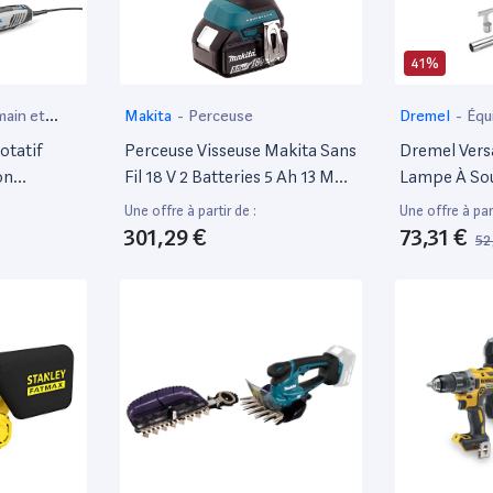
41%
main et
Makita
-
Perceuse
Dremel
-
Équ
soudage
otatif
Perceuse Visseuse Makita Sans
Dremel Vers
on
Fil 18 V 2 Batteries 5 Ah 13 Mm
Lampe À Sou
75W 3
Chargeur Et Coffret Mak Pac -
Sans-Fil Au 
Une offre à partir de :
Une offre à part
 Vitesse
Ddf484Rtj
Accessoires
301,29 €
73,31 €
52
0 Tr/Min
Brasage, Th
cer,
Brûler
ulpter,
r