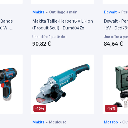
Makita
-
Outillage à main
Dewalt
-
Per
 Bande
Makita Taille-Herbe 18 V Li-Ion
Dewalt - Pe
0 W -
(Produit Seul) - Dum604Zx
18V - Dcd79
 Plateau
Compact San
Une offre à partir de :
Une offre à part
e Et
Mallette Tst
90,82 €
84,64 €
 De
Métal 13 Mm 
 Bois -
550/2000 Tr
vec 1
15 Réglages
atmax
-16%
-14%
Makita
-
Meuleuse
Metabo
-
Out