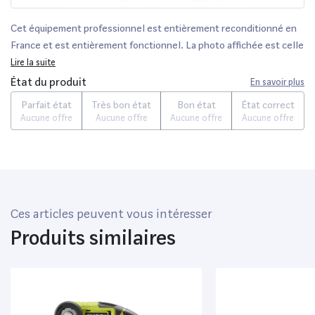
Cet équipement professionnel est entièrement reconditionné en
France et est entièrement fonctionnel. La photo affichée est celle
d’un équipement neuf et peut dont légèrement différer de
Lire la suite
l’équipement vendu, et peut posséder de légers défauts
État du produit
En savoir plus
cosmétiques, qui n’altèrent en rien son bon fonctionnement. -
Parfait état
Très bon état
Bon état
État correct
Alimentation batterie - Batterie non incluse - Plastique - Métal
Aucune offre
Aucune offre
Aucune offre
Aucune offre
Ces articles peuvent vous intéresser
Produits similaires