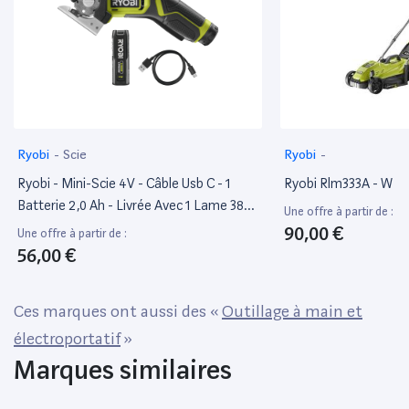
Ryobi
-
Scie
Ryobi
-
Ryobi - Mini-Scie 4V - Câble Usb C - 1
Ryobi Rlm333A - W
Batterie 2,0 Ah - Livrée Avec 1 Lame 38
Une offre à partir de :
Mm - Rct4-120G
90,00 €
Une offre à partir de :
56,00 €
Ces marques ont aussi des «
Outillage à main et
électroportatif
»
Marques similaires