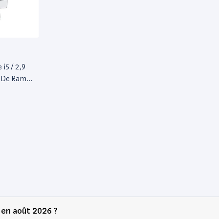
 i5 / 2,9
o De Ram
nné /
 en août 2026 ?