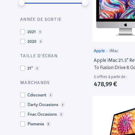
ANNÉE DE SORTIE
2021
1
2020
1
Apple
-
iMac
TAILLE D'ÉCRAN
Apple iMac 21.5" Re
To Fusion Drive 8 G
21"
1
Core i5 Quadricœur 
2 offres à partir de :
478,99 €
MARCHANDS
Cdiscount
1
Darty Occasions
1
Fnac Occasions
1
Pixmania
3