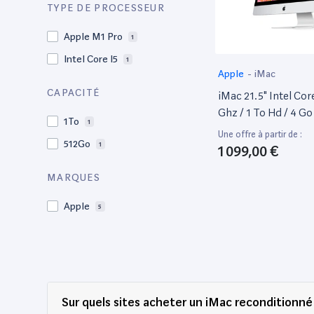
TYPE DE PROCESSEUR
Apple M1 Pro
1
Intel Core I5
1
Apple
-
iMac
CAPACITÉ
iMac 21.5" Intel Core
Ghz / 1 To Hd / 4 G
1To
1
Fin 2012 Reconditio
Une offre à partir de :
512Go
Occasion
1
1 099,00 €
MARQUES
Apple
5
Sur quels sites acheter un iMac reconditionné