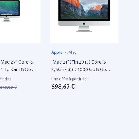
Apple
-
iMac
iMac 27" Core i5
iMac 21" (Fin 2015) Core i5
 1 To Ram 8 Go Mi
2,8Ghz SSD 1000 Go 8 Go
Azerty Français
ir de :
Une offre à partir de :
698,67 €
649,00 €