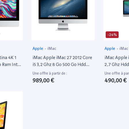
-24%
Apple
-
iMac
Apple
-
iMac
tina 4K 1
iMac Apple iMac 27 2012 Core
iMac Apple 
o Ram Intel
i5 3,2 Ghz 8 Go 500 Go Hdd
2,7 Ghz Hdd
À 3.4 Ghz
Argent Reconditionné
2011
Une offre à partir de :
Une offre à part
989,00 €
490,00 €