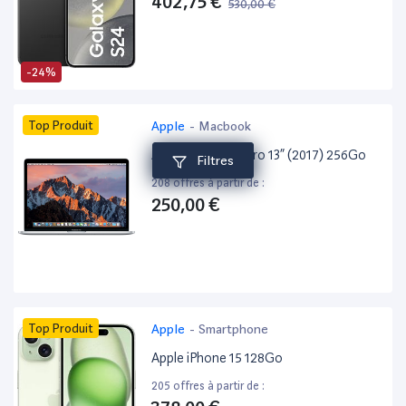
402,75 €
530,00 €
-24%
Top Produit
Apple
-
Macbook
Apple MacBook Pro 13” (2017) 256Go
Filtres
208 offres à partir de :
250,00 €
Top Produit
Apple
-
Smartphone
Apple iPhone 15 128Go
205 offres à partir de :