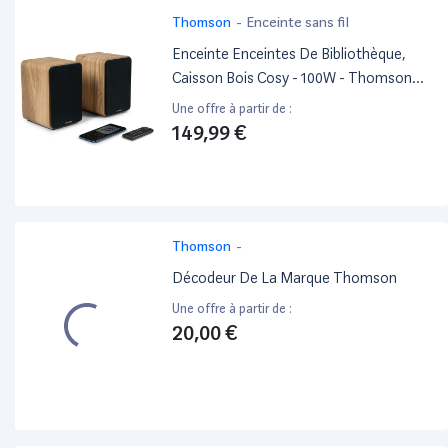
Thomson
-
Enceinte sans fil
Enceinte Enceintes De Bibliothèque,
Caisson Bois Cosy - 100W - Thomson
Ws602Duo - Bluetooth 5.0, Entrée
Une offre à partir de :
Optique Câble Inclus - Brun
149,99 €
Thomson
-
Décodeur De La Marque Thomson
Une offre à partir de :
20,00 €