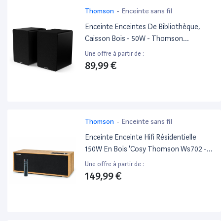
Thomson
-
Enceinte sans fil
Enceinte Enceintes De Bibliothèque,
Caisson Bois - 50W - Thomson
Ws400Duo - Bluetooth 5.0, Entrée
Une offre à partir de :
Optique Câble Inclus - Noir
89,99 €
Thomson
-
Enceinte sans fil
Enceinte Enceinte Hifi Résidentielle
150W En Bois 'Cosy Thomson Ws702 -
Entrée TV Audio, Câble Optique,
Une offre à partir de :
Bluetooth 5.0, Usb, Egaliseur -
149,99 €