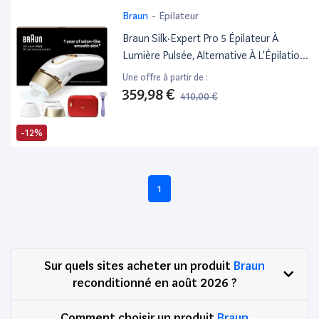
Braun
-
Épilateur
Braun Silk·Expert Pro 5 Épilateur À
Lumière Pulsée, Alternative À L'Épilation
Laser, Blanc/Argent, Pl5267
Une offre à partir de :
359,98 €
410,00 €
-12%
1
Sur quels sites acheter un produit
Braun
reconditionné en août 2026 ?
Comment choisir un produit
Braun