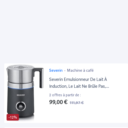
Severin
-
Machine à café
Severin Emulsionneur De Lait À
Induction, Le Lait Ne Brûle Pas,
Chocolatière Spuma 700 Plus 700Ml 13
2 offres à partir de :
Programmes Inox/Noir Mat, Sm 3587
99,00 €
111,97 €
-12%