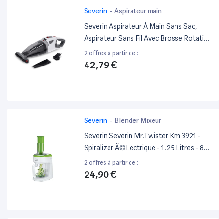
Severin
-
Aspirateur main
Severin Aspirateur À Main Sans Sac,
Aspirateur Sans Fil Avec Brosse Rotative,
Fonction Aspirateur Eau Et Poussière,
2 offres à partir de :
Aspirateur De Table À Éclairage Led, 30
42,79 €
Min D'Autonomie, Hv 7146
Severin
-
Blender Mixeur
Severin Severin Mr.Twister Km 3921 -
Spiralizer Ã©Lectrique - 1.25 Litres - 80
Watt - Blanc/Vert
2 offres à partir de :
24,90 €