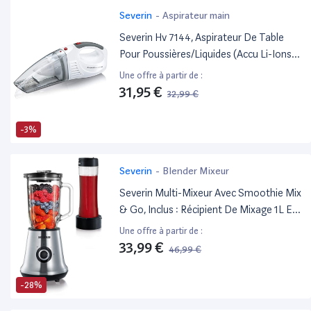
Severin
-
Aspirateur main
Severin Hv 7144, Aspirateur De Table
Pour Poussières/Liquides (Accu Li-Ions
7,4V, Câble Allume-Cigare 12V Et 3
Une offre à partir de :
Accessoires Inclus, S´Power Home & Car
31,95 €
32,99 €
Li 20) Blanc/Rouge
-3%
Severin
-
Blender Mixeur
Severin Multi-Mixeur Avec Smoothie Mix
& Go, Inclus : Récipient De Mixage 1L Et
Récipient À Boisson 600 Ml Avec
Une offre à partir de :
Couvercle, Env. 500 W, Sm 3737,
33,99 €
46,99 €
Inox/Noir
-28%