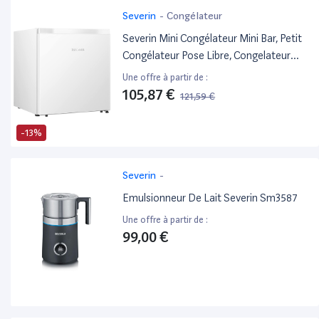
Severin
-
Congélateur
Severin Mini Congélateur Mini Bar, Petit
Congélateur Pose Libre, Congelateur
Compact De Largeur 44,5 Cm, 32 Litres,
Une offre à partir de :
Classe Énergétique E, 148 Kwh/An, Blanc,
105,87 €
121,59 €
Gb 8886
-13%
Severin
-
Emulsionneur De Lait Severin Sm3587
Une offre à partir de :
99,00 €