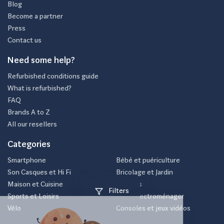
Blog
Become a partner
Press
Contact us
Need some help?
Refurbished conditions guide
What is refurbished?
FAQ
Brands A to Z
All our resellers
Categories
Smartphone
Bébé et puériculture
Son Casques et Hi Fi
Bricolage et Jardin
Maison et Cuisine
Laptops
Filters
Sports et Loisirs
Petit électroménager
Vélo
Consoles et jeux vidéos