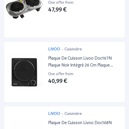
One offer from:
47,99 €
LIVOO
-
Cuisinière
Plaque De Cuisson Livoo Doc167N
Plaque Noir Intégré 26 Cm Plaque
Scellée 1 Zone
One offer from:
40,99 €
LIVOO
-
Cuisinière
Plaque De Cuisson Livoo Doc168N