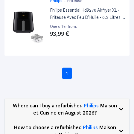
Philips
-
Friteuse
Philips Essential Hd9270 Airfryer XL -
Friteuse Avec Peu D'Huile - 6.2 Litres -
2 Kwatt - Noir
One offer from:
93,99 €
1
Where can I buy a refurbished
Philips
Maison
et Cuisine en August 2026?
How to choose a refurbished
Philips
Maison