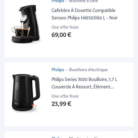
Philips
-
Machine à café
Cafetière À Dosette Compatible
Senseo Philips Hd6563/66 L - Noir
One offer from:
69,00 €
Philips
-
Bouilloire électrique
Philips Series 3000 Bouilloire, 1,7 L
Couvercle À Ressort, Élément
Chauffant Plat, Voyant Lumineux, Filtre
One offer from:
Amovible, Multiples Systèmes De
23,99 €
Sécurité, Noir (Hd9318/20)