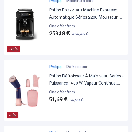
Philips
-
Machine à café
Philips Ep2221/40 Machine Espresso
Automatique Séries 2200 Mousseur À
Lait Noir Laqué
One offer from:
253,18 €
464,46 €
-45%
Philips
-
Défroisseur
Philips Défroisseur À Main 5000 Séries -
Puissance 1400 W, Vapeur Continue,
Deux Réservoirs D'Eau, Réglages Eco
One offer from:
Et Max, Tête Réglable, Semelle En
51,69 €
54,99 €
Métal, Accessoires, Bleu Marine
(Sth5030/20)
-6%