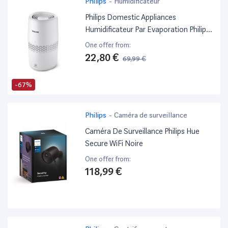
Philips
-
Humidificateur
Philips Domestic Appliances
Humidificateur Par Evaporation Philips
Série 2000, Humidification, 99,97%
One offer from:
Moins De Bactéries, Réservoir D'Eau
22,80 €
69,99 €
De 2L, 190 Ml/H, Pour Pièces Jusqu'À 31
M², Ultra Silencieux (32 Db), Blanc
-67%
(Hu2510/10)
Philips
-
Caméra de surveillance
Caméra De Surveillance Philips Hue
Secure WiFi Noire
One offer from:
118,99 €