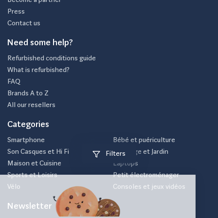
Press
Contact us
Need some help?
Refurbished conditions guide
What is refurbished?
FAQ
Brands A to Z
All our resellers
Categories
Smartphone
Bébé et puériculture
Son Casques et Hi Fi
Bricolage et Jardin
Filters
Maison et Cuisine
Laptops
Sports et Loisirs
Petit électroménager
Vélo
Consoles et jeux vidéos
Newsletter