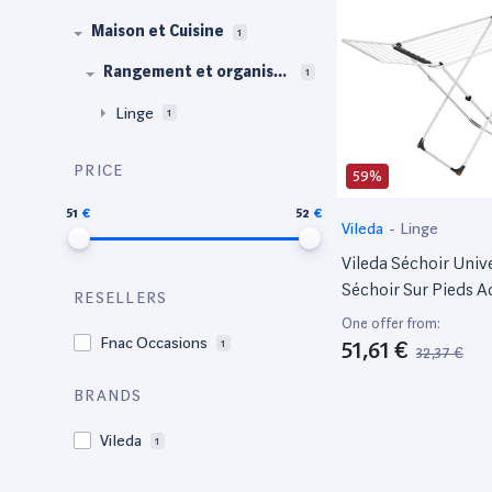
Maison et Cuisine
1
Rangement et organisat
1
ion
Linge
1
PRICE
59%
51
52
Vileda
-
Linge
Vileda Séchoir Unive
Séchoir Sur Pieds A
RESELLERS
De Capacité De Séc
One offer from:
Roulettes - Ref 1572
Fnac Occasions
51,61 €
1
32,37 €
BRANDS
Vileda
1