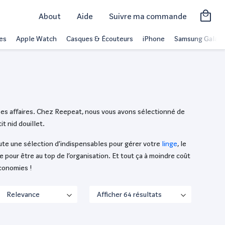
About
Aide
Suivre ma commande
es
Apple Watch
Casques & Écouteurs
iPhone
Samsung Galaxy
r ses affaires. Chez Reepeat, nous vous avons sélectionné de
t nid douillet.
oute une sélection d’indispensables pour gérer votre
linge
, le
e pour être au top de l’organisation. Et tout ça à moindre coût
économies !