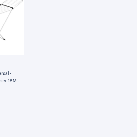
rsal -
cier 18M
hage + 2
41