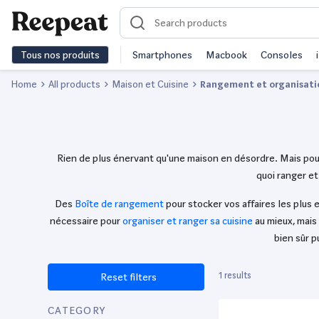
Tous nos produits
Smartphones
Macbook
Consoles
Home
All products
Maison et Cuisine
Rangement et organisati
Rien de plus énervant qu'une maison en désordre. Mais pour 
quoi ranger et
Des
Boîte de rangement
pour stocker vos affaires les plus
nécessaire pour
organiser et ranger sa cuisine
au mieux, mais
bien sûr p
1 results
Reset filters
CATEGORY