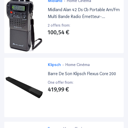
Midland
-
Home Cinéma
Midland Alan 42 Ds Cb Portable Am/Fm
Multi Bande Radio Émetteur-
Récepteur Pour Tous Les Pays De L'Ue,
2 offers from:
Avec Prise Accessoire 2 Pin, Squelch
100,54 €
Digital Et Audio Limpide
Klipsch
-
Home Cinéma
Barre De Son Klipsch Flexus Core 200
One offer from:
419,99 €