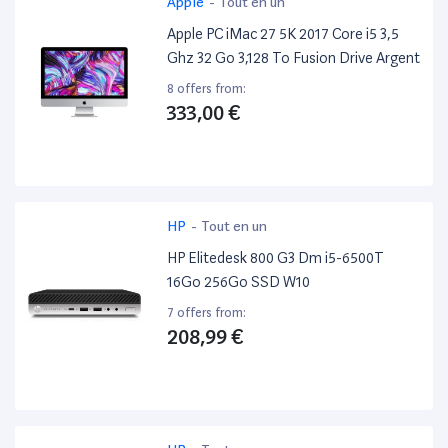
Apple
-
Tout en un
Apple PC iMac 27 5K 2017 Core i5 3,5
Ghz 32 Go 3,128 To Fusion Drive Argent
8 offers from:
333,00 €
HP
-
Tout en un
HP Elitedesk 800 G3 Dm i5-6500T
16Go 256Go SSD W10
7 offers from:
208,99 €