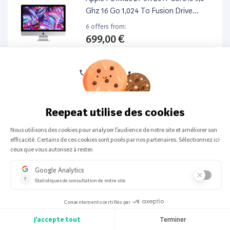
Ghz 16 Go 1,024 To Fusion Drive
Argent
6 offers from:
699,00 €
Apple
-
Tout en un
Apple PC iMac 27 5K 2019 Core i9 3,6
Ghz 32 Go 2,128 To Fusion Drive
Argent
6 offers from:
1 149,00 €
Apple
-
Tout en un
Apple PC iMac 21,5 2010 Core I3 3,06