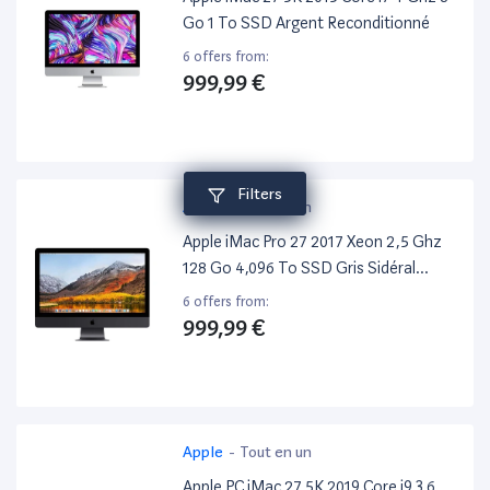
Go 1 To SSD Argent Reconditionné
6 offers from:
999,99 €
Filters
Apple
-
Tout en un
Apple iMac Pro 27 2017 Xeon 2,5 Ghz
128 Go 4,096 To SSD Gris Sidéral
Reconditionné
6 offers from:
999,99 €
Apple
-
Tout en un
Apple PC iMac 27 5K 2019 Core i9 3,6