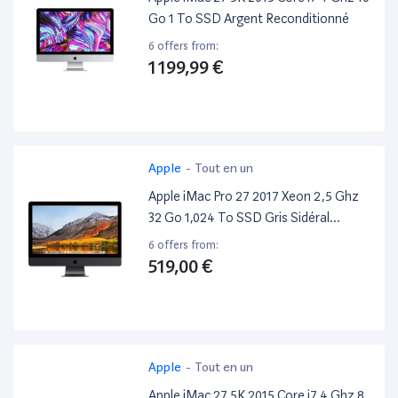
Go 1 To SSD Argent Reconditionné
6 offers from:
1 199,99 €
Apple
-
Tout en un
Apple iMac Pro 27 2017 Xeon 2,5 Ghz
32 Go 1,024 To SSD Gris Sidéral
Reconditionné
6 offers from:
519,00 €
Apple
-
Tout en un
Apple iMac 27 5K 2015 Core i7 4 Ghz 8