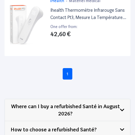
iHealth
-
Matériel médical
Ihealth Thermomètre Infrarouge Sans
Contact Pt3, Mesure La Température
De Toute La Famille De Façon
One offer from:
Hygiénique, Indolore Et Avec Une Très
42,60 €
Grande Précision
1
Where can I buy a refurbished Santé in August
2026?
How to choose a refurbished Santé?