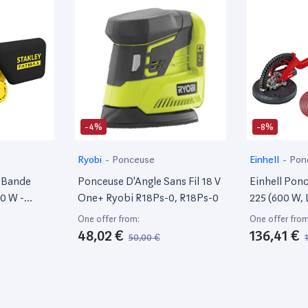
-4%
-8%
Ryobi
-
Ponceuse
Einhell
-
Pon
 Bande
Ponceuse D'Angle Sans Fil 18 V
Einhell Pon
0 W -
One+ Ryobi R18Ps-0, R18Ps-0
225 (600 W,
 Plateau
: 400 Cm, 
One offer from:
One offer from
e Et
Télescopiqu
48,02 €
136,41 €
50,00 €
 De
Jusqu'À 165 
 Bois -
Coffret Avec
vec 1
Ponçage 22
atmax