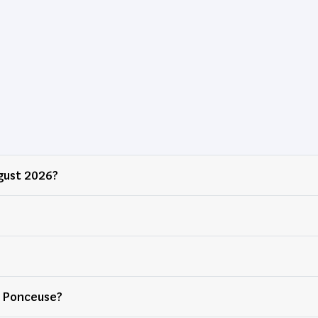
ugust 2026?
shed Ponceuse?