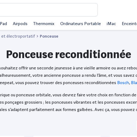
iPad
Airpods
Thermomix
Ordinateurs Portable
iMac
Enceint
n et électroportatif
Ponceuse
Ponceuse reconditionnée
ouhaitez offrir une seconde jeunesse à une vieille armoire ou avez rebouc
Malheureusement, votre ancienne ponceuse a rendu l’âme, et vous savez
 Reepeat, vous pouvez trouver des ponceuses reconditionnées
Bosch
,
Bl
que ou ponceuse orbitale, vous devrez faire votre choix en fonction de 
s ponçages grossiers ; les ponceuses vibrantes et les ponceuses excentri
ales s’adaptent parfaitement aux formes galbées. Avec ça, vous pouvez c