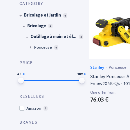
CATEGORY
Bricolage et Jardin
4
Bricolage
4
Outillage à main et éle
4
ctroportatif
Ponceuse
4
PRICE
Stanley
-
Ponceuse
48
182
Stanley Ponceuse À
Fmew204K-Qs - 101
Vitesse 390 M/Min -
One offer from:
RESELLERS
533 X 76 Mm - Filair
76,03 €
Compacte - Poncer
Amazon
4
Grandes Surfaces De
Livrée En Mallette A
BRANDS
Abrasif - Gamme F