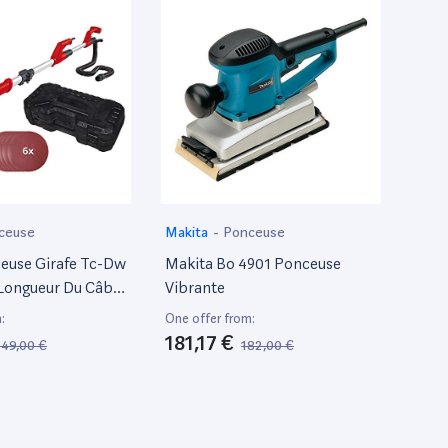
ceuse
Makita
-
Ponceuse
ceuse Girafe Tc-Dw
Makita Bo 4901 Ponceuse
 Longueur Du Câble
Vibrante
Manche
:
One offer from:
e En Continu
181,17 €
149,00 €
182,00 €
Cm, Livré En
 6 Disques De
5 Mm)