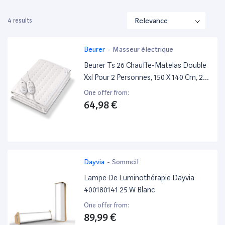
4 results
Beurer
-
Masseur électrique
Beurer Ts 26 Chauffe-Matelas Double
Xxl Pour 2 Personnes, 150 X 140 Cm, 2
Zones Avec 3 Niveaux De
One offer from:
Température, Système De Sécurité,
64,98 €
Lavable En Machine
Dayvia
-
Sommeil
Lampe De Luminothérapie Dayvia
400180141 25 W Blanc
One offer from:
89,99 €