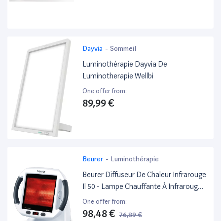
Dayvia
-
Sommeil
Luminothérapie Dayvia De
Luminotherapie Wellbi
One offer from:
89,99 €
Beurer
-
Luminothérapie
Beurer Diffuseur De Chaleur Infrarouge
Il 50 - Lampe Chauffante À Infrarouge -
Bienfaisante En Cas De Rhumes Et De
One offer from:
Tensions Musculaires - Minuteur Avec
98,48 €
76,89 €