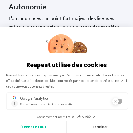
Autonomie
L'autonomie est un point fort majeur des liseuses
grâce à la technologie e-ink. La plupart des modèles
offrent une autonomie de plusieurs semaines, voire
de mois, avec une utilisation modérée (par exemple,
30 minutes de lecture par jour avec l'éclairage réglé à
30%). L'utilisation du Wi-Fi, de la 4G, ou une luminosité
élevée réduira légèrement cette durée. Cependant, la
liseuse reste de loin l'appareil électronique le moins
gourmand en énergie, évitant les recharges
fréquentes.
Prix
Le prix des liseuses varie considérablement, allant de