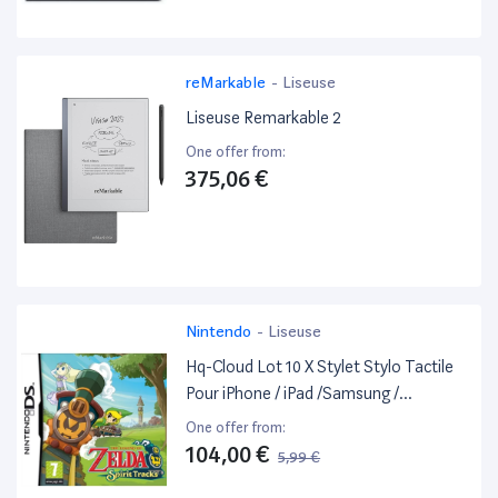
reMarkable
-
Liseuse
Liseuse Remarkable 2
One offer from:
375,06 €
Nintendo
-
Liseuse
Hq-Cloud Lot 10 X Stylet Stylo Tactile
Pour iPhone / iPad /Samsung /
Motorola /Kindle, LG, Htc, Sony,
One offer from:
Huawei, Blackberry
104,00 €
5,99 €