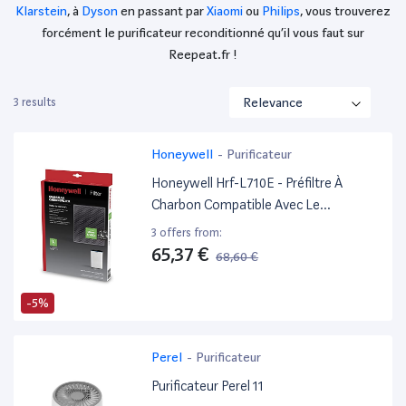
Klarstein
, à
Dyson
en passant par
Xiaomi
ou
Philips
, vous trouverez
forcément le purificateur reconditionné qu’il vous faut sur
Reepeat.fr !
3 results
Honeywell
-
Purificateur
Honeywell Hrf-L710E - Préfiltre À
Charbon Compatible Avec Le
Purificateur D'Air Honeywell Hpa71
3 offers from:
65,37 €
68,60 €
-5%
Perel
-
Purificateur
Purificateur Perel 11