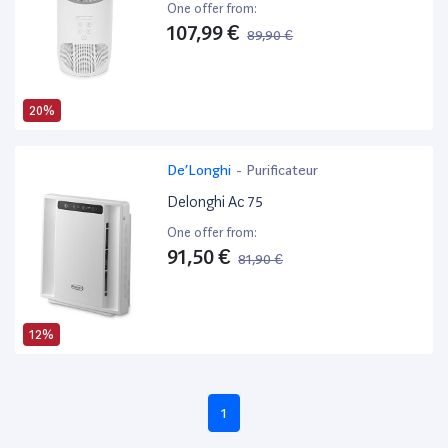
One offer from:
107,99 €
89,90 €
20%
De’Longhi
-
Purificateur
Delonghi Ac 75
One offer from:
91,50 €
81,90 €
12%
1