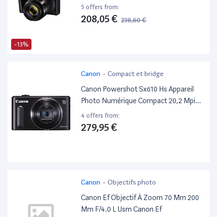
5 offers from:
208,05 €
238,60 €
-13%
Canon
-
Compact et bridge
Canon Powershot Sx610 Hs Appareil
Photo Numérique Compact 20,2 Mpix
Ecran 3" Zoom Optique 18X - Noir
4 offers from:
279,95 €
Canon
-
Objectifs photo
Canon Ef Objectif À Zoom 70 Mm 200
Mm F/4.0 L Usm Canon Ef