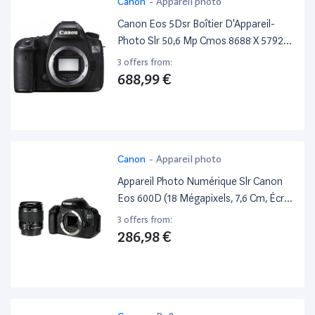
Canon
-
Appareil photo
Canon Eos 5Dsr Boîtier D'Appareil-
Photo Slr 50,6 Mp Cmos 8688 X 5792
Pixels Noir - Appareils Photos
3 offers from:
Numériques (50,6 Mp, 8688 X 5792
688,99 €
Pixels, Cmos, Full Hd, 845 G, Noir)
Canon
-
Appareil photo
Appareil Photo Numérique Slr Canon
Eos 600D (18 Mégapixels, 7,6 Cm, Écran
Pivotant, Full Hd)
3 offers from:
286,98 €