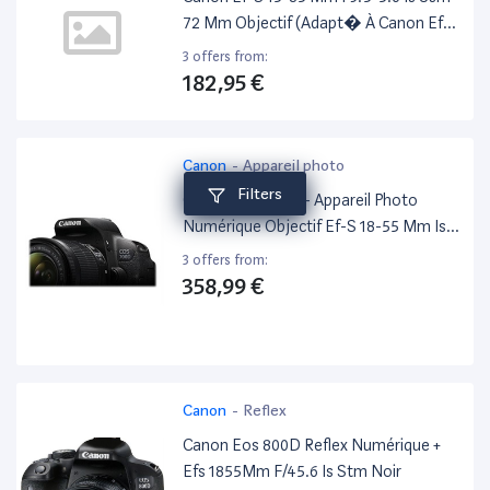
72 Mm Objectif (Adapt� À Canon Ef-
S) Noir
3 offers from:
182,95 €
Canon
-
Appareil photo
Filters
Canon Eos 700D - Appareil Photo
Numérique Objectif Ef-S 18-55 Mm Is
Stm
3 offers from:
358,99 €
Canon
-
Reflex
Canon Eos 800D Reflex Numérique +
Efs 1855Mm F/45.6 Is Stm Noir