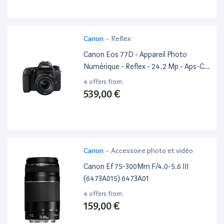
Canon
-
Reflex
Canon Eos 77D - Appareil Photo
Numérique - Reflex - 24.2 Mp - Aps-C -
1080P / 60 Pi/S - 3X Zoom Optique
4 offers from:
Objectif Ef-S 18-55 Mm Is Stm - Wi-Fi,
539,00 €
Nfc, Bluetooth
Canon
-
Accessoire photo et vidéo
Canon Ef 75-300Mm F/4.0-5.6 III
(6473A015) 6473A01
4 offers from:
159,00 €