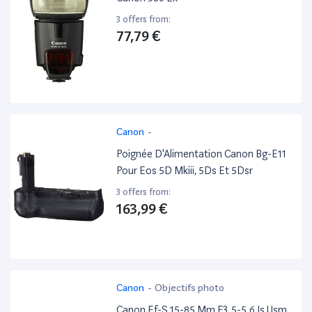
3 offers from:
77,79 €
Canon
-
Poignée D'Alimentation Canon Bg-E11
Pour Eos 5D Mkiii, 5Ds Et 5Dsr
3 offers from:
163,99 €
Canon
-
Objectifs photo
Canon Ef-S 15-85 Mm F3.5-5.6 Is Usm