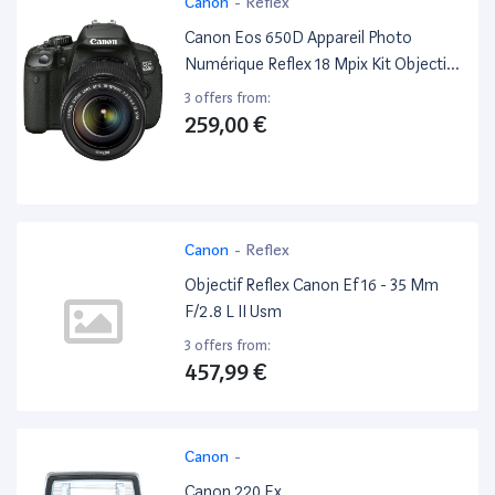
Canon
-
Reflex
Canon Eos 650D Appareil Photo
Numérique Reflex 18 Mpix Kit Objectif
18-135Mm Is Noir
3 offers from:
259,00 €
Canon
-
Reflex
Objectif Reflex Canon Ef 16 - 35 Mm
F/2.8 L II Usm
3 offers from:
457,99 €
Canon
-
Canon 220 Ex