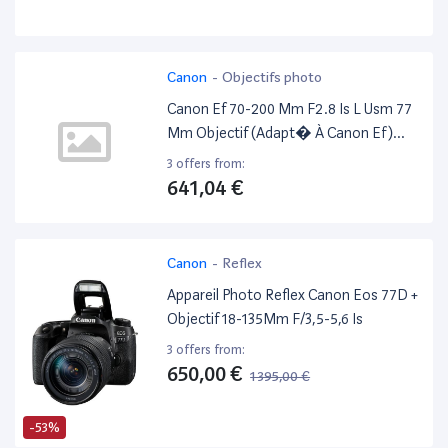
Canon
-
Objectifs photo
Canon Ef 70-200 Mm F2.8 Is L Usm 77
Mm Objectif (Adapt� À Canon Ef)
Blanc
3 offers from:
641,04 €
Canon
-
Reflex
Appareil Photo Reflex Canon Eos 77D +
Objectif 18-135Mm F/3,5-5,6 Is
3 offers from:
650,00 €
1 395,00 €
-53%