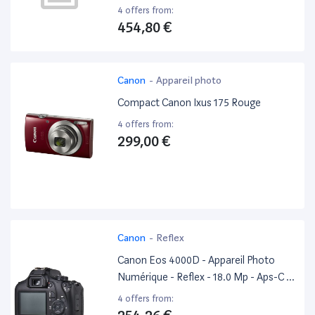
4 offers from:
454,80 €
Canon
-
Appareil photo
Compact Canon Ixus 175 Rouge
4 offers from:
299,00 €
Canon
-
Reflex
Canon Eos 4000D - Appareil Photo
Numérique - Reflex - 18.0 Mp - Aps-C -
1080P / 30 Pi/S - 3X Zoom Optique
4 offers from:
Objectif Ef-S 18-55 Mm Dc III - Wi-Fi -