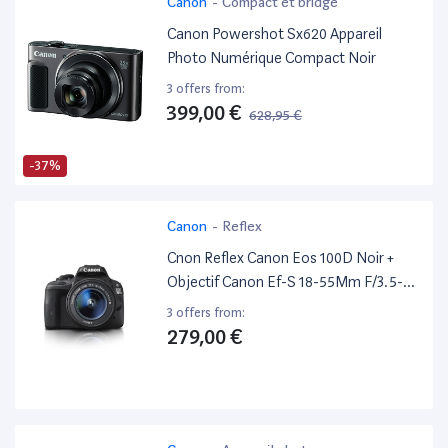
Canon
-
Compact et bridge
Canon Powershot Sx620 Appareil
Photo Numérique Compact Noir
3 offers from:
399,00 €
628,95 €
-37%
Canon
-
Reflex
Cnon Reflex Canon Eos 100D Noir +
Objectif Canon Ef-S 18-55Mm F/3.5-
5.6 Dc III
3 offers from:
279,00 €