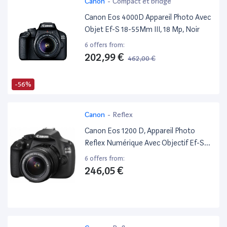
Canon
-
Compact et bridge
Canon Eos 4000D Appareil Photo Avec
Objet Ef-S 18-55Mm III, 18 Mp, Noir
6 offers from:
202,99 €
462,00 €
-56%
Canon
-
Reflex
Canon Eos 1200 D, Appareil Photo
Reflex Numérique Avec Objectif Ef-S
18–55 Mm F/3. 5–5.6 III Objectif
6 offers from:
246,05 €