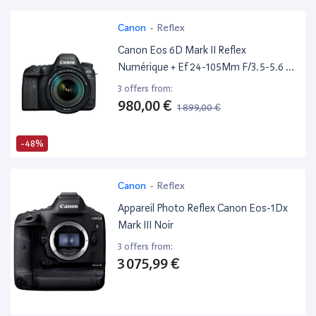
Canon
-
Reflex
Canon Eos 6D Mark II Reflex
Numérique + Ef 24-105Mm F/3.5-5.6 Is
Stm
3 offers from:
980,00 €
1 899,00 €
-48%
Canon
-
Reflex
Appareil Photo Reflex Canon Eos-1Dx
Mark III Noir
3 offers from:
3 075,99 €