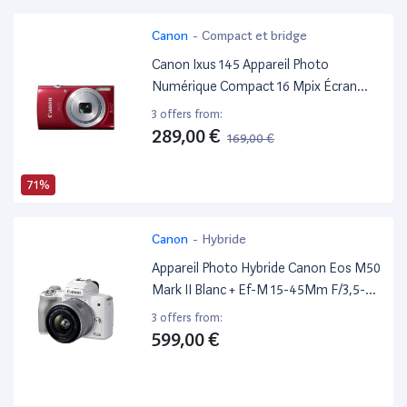
Canon
-
Compact et bridge
Canon Ixus 145 Appareil Photo
Numérique Compact 16 Mpix Écran
LCD 2,7" Zoom Optique 8X Rouge
3 offers from:
289,00 €
169,00 €
71%
Canon
-
Hybride
Appareil Photo Hybride Canon Eos M50
Mark II Blanc + Ef-M 15-45Mm F/3,5-6,3
Is Stm Silver
3 offers from:
599,00 €