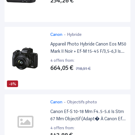
254,26 €
Noir
Canon
-
Hybride
Appareil Photo Hybride Canon Eos M50
Mark II Noir + Ef-M 15-45 F/3,5-6,3 Is
Stm Noir
4 offers from:
664,05 €
718,51 €
-8%
Canon
-
Objectifs photo
Canon Ef-S 10-18 Mm F4.5-5.6 Is Stm
67 Mm Objectif (Adapt� À Canon Ef-
S) Noir
4 offers from: