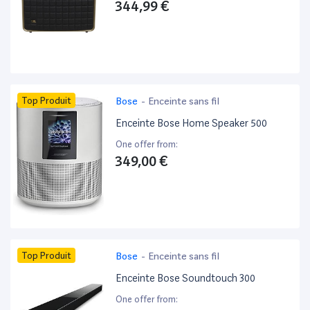
344,99 €
Top Produit
Bose
-
Enceinte sans fil
Enceinte Bose Home Speaker 500
One offer from:
349,00 €
Top Produit
Bose
-
Enceinte sans fil
Enceinte Bose Soundtouch 300
One offer from: