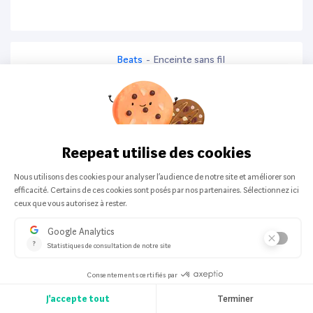
Beats
-
Enceinte sans fil
Enceinte Beats By Dr. Dre Pill - Rouge
One offer from:
140,00 €
ONKYO
-
Enceinte sans fil
Enceinte Onkyo Ncp-302 - Blanc
One offer from:
159,00 €