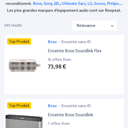
reconditionné.
Bose
,
Sony
,
JBL
,
Ultimate Ears
,
LG
,
Sonos
,
Philips
…
Les plus grandes marques d’équipement audio sont sur Reepeat.
695 results
Top Produit
Bose
-
Enceinte sans fil
Enceinte Bose Soundlink Flex
10 offers from:
73,98 €
Top Produit
Bose
-
Enceinte sans fil
Enceinte Bose Soundlink
7 offers from: