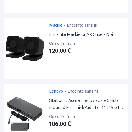
Mackie
-
Enceinte sans fil
Enceinte Mackie Cr2-X Cube - Noir
One offer from:
120,00 €
Lenovo
-
Enceinte sans fil
Station D'Accueil Lenovo Usb-C Hub
Included Psu ThinkPad L13 L14 L15 G1
G2 L480 L490
One offer from:
106,00 €