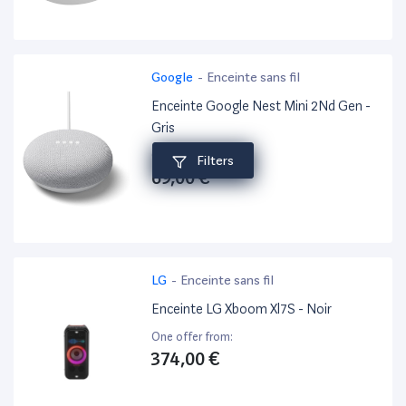
Google
-
Enceinte sans fil
Enceinte Google Nest Mini 2Nd Gen -
Gris
One offer from:
Filters
69,00 €
LG
-
Enceinte sans fil
Enceinte LG Xboom Xl7S - Noir
One offer from:
374,00 €