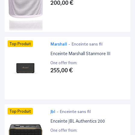
200,00 €
Top Produit
Marshall
-
Enceinte sans fil
Enceinte Marshall Stanmore III
One offer from:
255,00 €
Top Produit
Jbl
-
Enceinte sans fil
Enceinte JBL Authentics 200
One offer from: