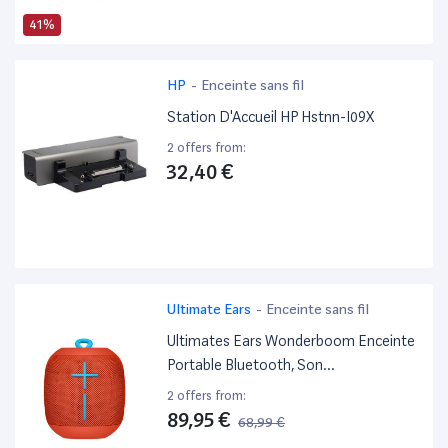
41%
HP
-
Enceinte sans fil
Station D'Accueil HP Hstnn-I09X
2 offers from:
32,40 €
Ultimate Ears
-
Enceinte sans fil
Ultimates Ears Wonderboom Enceinte
Portable Bluetooth, Son
Étonnamment Puissant, Etanche,
2 offers from:
Connectez Deux Enceintes Pour Un
89,95 €
68,99 €
Son Plus Puissant, Batterie 10H - Rouge