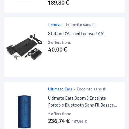
189,80 €
Lenovo
-
Enceinte sans fil
Station D'Accueil Lenovo 40A1
2 offers from:
40,00 €
Ultimate Ears
-
Enceinte sans fil
Ultimate Ears Boom 3 Enceinte
Portable Bluetooth Sans Fil, Basses
Profondes, Etanche, Flottante,
2 offers from:
Connexion Multiple, Batterie 15H -
236,74 €
167,99 €
Bleue