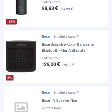
Profondes, Etanche, Flottante,
3 offers from:
Connexion Multiple, Batterie 15H -
98,88 €
154,99 €
Noire
-36%
Bose
-
Enceinte sans fil
Bose Soundlink Color II Enceinte
Bluetooth - Gris Anthracite
3 offers from:
129,00 €
119,00 €
8%
Bose
-
Enceinte sans fil
Bose TV Speaker Noir
2 offers from: