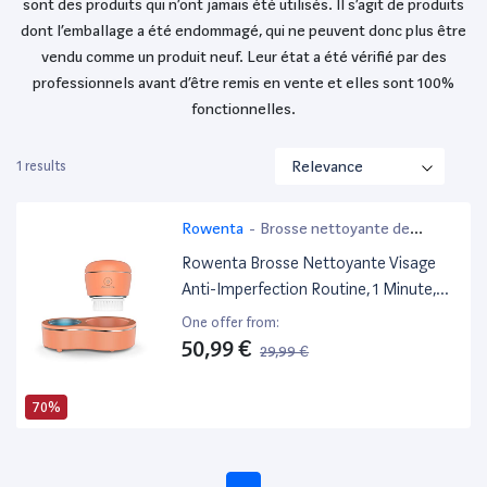
sont des produits qui n’ont jamais été utilisés. Il s’agit de produits
dont l’emballage a été endommagé, qui ne peuvent donc plus être
vendu comme un produit neuf. Leur état a été vérifié par des
professionnels avant d’être remis en vente et elles sont 100%
fonctionnelles.
1 results
Rowenta
-
Brosse nettoyante de
visage
Rowenta Brosse Nettoyante Visage
Anti-Imperfection Routine, 1 Minute,
Soin Doux, Utilisable Sous L'Eau, Peau
One offer from:
Nette, Pores Resserrés Et
50,99 €
29,99 €
Imperfections Estompées, Facile À
Utiliser Lv4010F0
70%