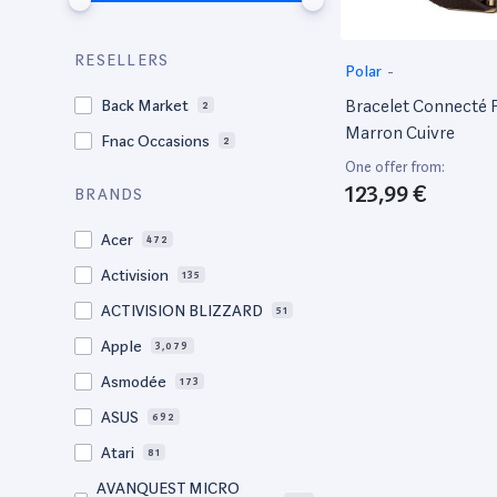
RESELLERS
Polar
-
Bracelet Connecté 
Back Market
2
Marron Cuivre
Fnac Occasions
2
One offer from:
123,99 €
BRANDS
Acer
472
Activision
135
ACTIVISION BLIZZARD
51
Apple
3,079
Asmodée
173
ASUS
692
Atari
81
AVANQUEST MICRO