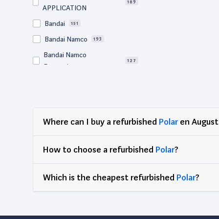
189
APPLICATION
Bandai
151
Bandai Namco
193
Bandai Namco
127
Entertainment
Bigben
65
BM Sonic
64
Bose
57
Where can I buy a refurbished
Polar
en August
Canon
729
Clementoni
77
How to choose a refurbished
Polar
?
Corsair
67
Which is the cheapest refurbished
DEG
Polar
?
89
Dell
2,938
Djeco
65