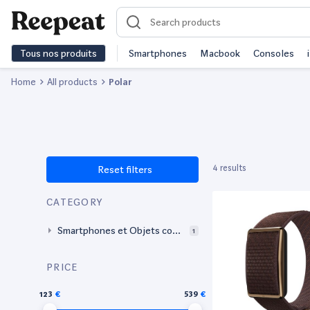
Tous nos produits
Smartphones
Macbook
Consoles
Home
All products
Polar
4 results
Reset filters
CATEGORY
Smartphones et Objets conn
1
ectés
PRICE
123
539