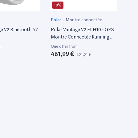
10%
Polar
-
Montre connectée
ge V2 Bluetooth 47
Polar Vantage V2 Et H10 - GPS
Montre Connectée Running Et
Triathlon Premium - Mesure
:
One offer from:
De La Fréquence Cardiaque Au
461,99 €
421,21 €
Poignet Pour Course À Pied,
Natation, Cyclisme - Contrôle
De La Musique, Météo