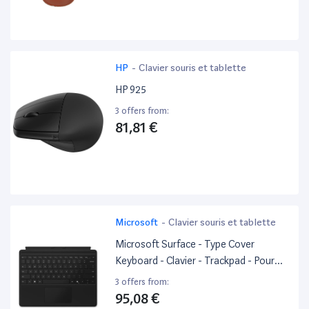
HP
-
Clavier souris et tablette
HP 925
3 offers from:
81,81 €
Microsoft
-
Clavier souris et tablette
Microsoft Surface - Type Cover
Keyboard - Clavier - Trackpad - Pour
Surface Pro 8/9/10/11 - Copilot Ready -
3 offers from:
Azerty - Noir
95,08 €