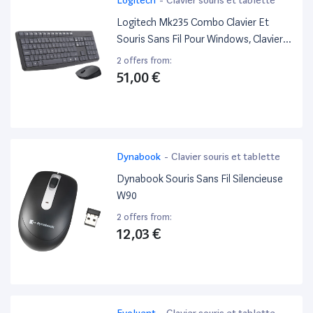
Logitech Mk235 Combo Clavier Et
Souris Sans Fil Pour Windows, Clavier
Espagnol Qwerty - Gris
2 offers from:
51,00 €
Dynabook
-
Clavier souris et tablette
Dynabook Souris Sans Fil Silencieuse
W90
2 offers from:
12,03 €
Evoluent
-
Clavier souris et tablette