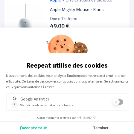
Apple Mighty Mouse - Blanc
One offer from:
49,00 €
Microsoft
-
Clavier souris et tablette
Clavier Microsoft Qwerty Espagnol
Rétroéclairé 1725 Surface Pro
One offer from:
169,00 €
Logitech
-
Clavier souris et tablette