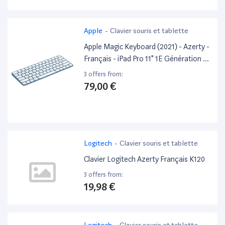
Apple
-
Clavier souris et tablette
Apple Magic Keyboard (2021) - Azerty -
Français - iPad Pro 11" 1E Génération /
iPad Pro 11" 2E Génération
3 offers from:
79,00 €
Logitech
-
Clavier souris et tablette
Clavier Logitech Azerty Français K120
3 offers from:
19,98 €
Logitech
-
Clavier souris et tablette