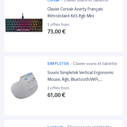
Clavier Corsair Azerty Français
Rétroéclairé K65 Rgb Mini
2 offers from:
73,00 €
SIMPLETEK
-
Clavier souris et tablette
Souris Simpletek Vertical Ergonomic
Mouse, Rgb, Bluetooth/WiFi,
Integrated Battery Sans Fil
2 offers from:
61,00 €
Logitech
-
Clavier souris et tablette