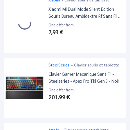
Xiaomi Mi Dual Mode Silent Edition
Souris Bureau Ambidextre Rf Sans Fil +
Bluetooth Laser 1300 Dpi
One offer from:
7,93 €
SteelSeries
-
Clavier souris et tablette
Clavier Gamer Mécanique Sans Fil -
Steelseries - Apex Pro Tkl Gen 3 - Noir
One offer from:
201,99 €
Apple
-
Clavier souris et tablette