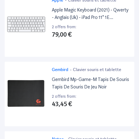
Apple Magic Keyboard (2021) - Qwerty
- Anglais (Uk) - iPad Pro 11" 1E
Génération / iPad Pro 11" 2E
2 offers from:
Génération
79,00 €
Gembird
-
Clavier souris et tablette
Gembird Mp-Game-M Tapis De Souris
Tapis De Souris De Jeu Noir
2 offers from:
43,45 €
Natec
-
Clavier souris et tablette