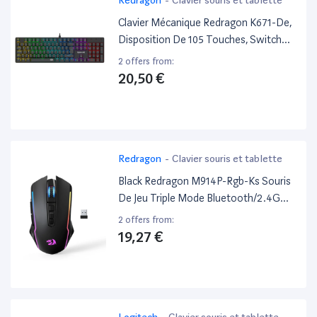
Clavier Mécanique Redragon K671-De,
Disposition De 105 Touches, Switch
Rouge, Rétroéclairage Arc-En-Ciel
2 offers from:
(Avec Touches Esc Et Espace Rouges)
20,50 €
Redragon
-
Clavier souris et tablette
Black Redragon M914P-Rgb-Ks Souris
De Jeu Triple Mode Bluetooth/2.4G
Sans Fil/Filaire 12000Dpi Noir - Bon
2 offers from:
État
19,27 €
Logitech
-
Clavier souris et tablette