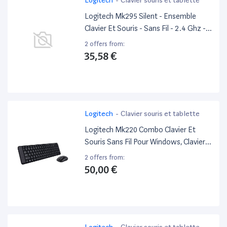
Logitech Mk295 Silent - Ensemble
Clavier Et Souris - Sans Fil - 2.4 Ghz -
Qwertz - Allemand - Blanc Cassé
2 offers from:
35,58 €
Logitech
-
Clavier souris et tablette
Logitech Mk220 Combo Clavier Et
Souris Sans Fil Pour Windows, Clavier
Espagnol Qwerty - Noir
2 offers from:
50,00 €
Logitech
-
Clavier souris et tablette