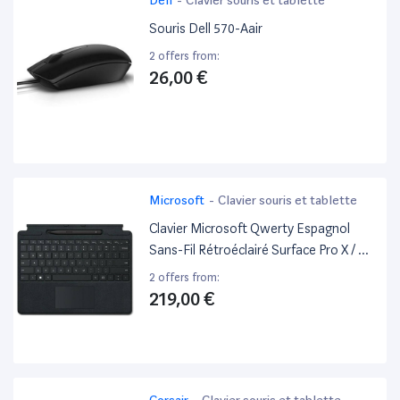
Souris Dell 570-Aair
2 offers from:
26,00 €
Microsoft
-
Clavier souris et tablette
Clavier Microsoft Qwerty Espagnol
Sans-Fil Rétroéclairé Surface Pro X / 8 /
9 Signature Keyboard + Slim Pen
2 offers from:
219,00 €
Corsair
-
Clavier souris et tablette