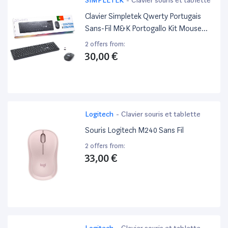
Clavier Simpletek Qwerty Portugais
Sans-Fil M&K Portogallo Kit Mouse
And Keyboard
2 offers from:
30,00 €
Logitech
-
Clavier souris et tablette
Souris Logitech M240 Sans Fil
2 offers from:
33,00 €
Logitech
-
Clavier souris et tablette