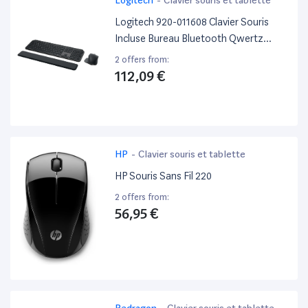
Logitech 920-011608 Clavier Souris
Incluse Bureau Bluetooth Qwertz
Suisse Graphite
2 offers from:
112,09 €
HP
-
Clavier souris et tablette
HP Souris Sans Fil 220
2 offers from:
56,95 €
Redragon
-
Clavier souris et tablette