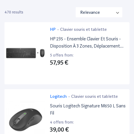
470 results
HP
-
Clavier souris et tablette
HP 235 - Ensemble Clavier Et Souris -
Disposition À 3 Zones, Déplacement
De Touche À Faible Profil - Full Size -
5 offers from:
Sans Fil - 2.4 Ghz - Français - Noir -
57,95 €
Smart Buy
Logitech
-
Clavier souris et tablette
Souris Logitech Signature M650 L Sans
Fil
4 offers from:
39,00 €