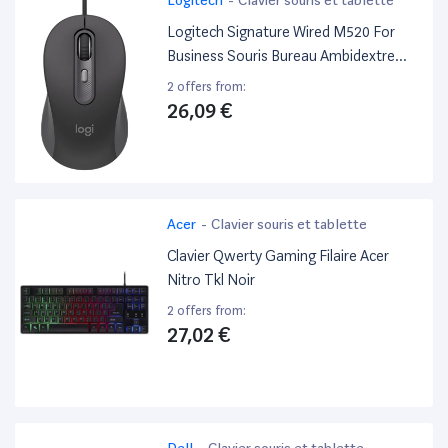
Logitech Signature Wired M520 For
Business Souris Bureau Ambidextre
Usb Type-C Optique 4000 Dpi -
2 offers from:
Excellent État
26,09 €
Acer
-
Clavier souris et tablette
Clavier Qwerty Gaming Filaire Acer
Nitro Tkl Noir
2 offers from:
27,02 €
Dell
-
Clavier souris et tablette