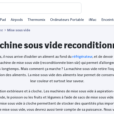
iPad
Airpods
Thermomix
Ordinateurs Portable
iMac
Enceint
ne
Mise sous vide
hine sous vide reconditio
 il nous arrive d’oublier un aliment au fond du
réfrigérateur
, et de devoir
machine de mise sous vide (reconditionnée bien sûr) qui permet d’allonge
lus longtemps. Mais comment ça marche ? La machine sous vide retire l’ox
ration des aliments. La mise sous vide des aliments leur permet de conserver
leur couleur et surtout leur saveur.
tion extérieure et à cloche. Les machines de mise sous vide à aspiration 
 le poisson ou les fruits et légumes à l’aide de sacs de mise sous vide. 
 mise sous vide à cloche permettent de stocker des quantités plus import
 de mise sous vide, vous devrez aussi tenir compte de sa puissance. Nous