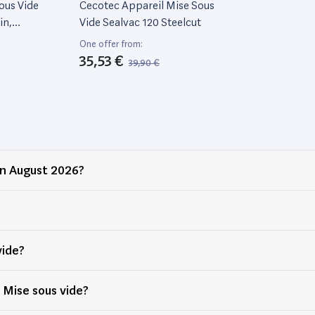
ous Vide
Cecotec Appareil Mise Sous
in,
Vide Sealvac 120 Steelcut
One offer from:
35,53 €
39,90 €
in August 2026?
vide?
shed Mise sous vide?