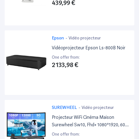
439,99 €
Epson
-
Vidéo projecteur
Vidéoprojecteur Epson Ls-800B Noir
One offer from:
2 133,98 €
SUREWHEEL
-
Vidéo projecteur
Projecteur WiFi Cinéma Maison
Surewheel Sw10, Fhd+ 1080*1920, 600
Lumens Ansi, Correction De Distorsion
One offer from: