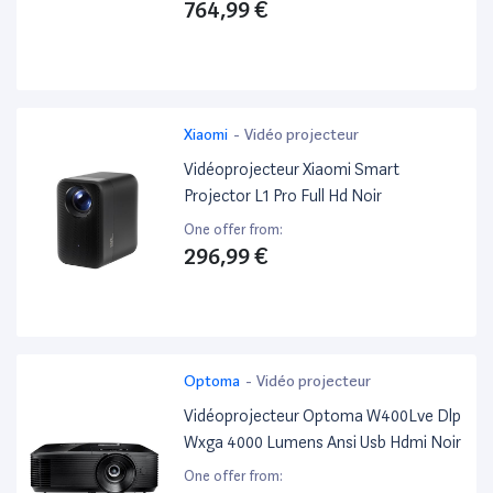
Projection Entre 60'~140', Webos 4.5,
764,99 €
Bluetooth Audio, Haut-Parleurs
Intégrés
Xiaomi
-
Vidéo projecteur
Vidéoprojecteur Xiaomi Smart
Projector L1 Pro Full Hd Noir
One offer from:
296,99 €
Optoma
-
Vidéo projecteur
Vidéoprojecteur Optoma W400Lve Dlp
Wxga 4000 Lumens Ansi Usb Hdmi Noir
One offer from: