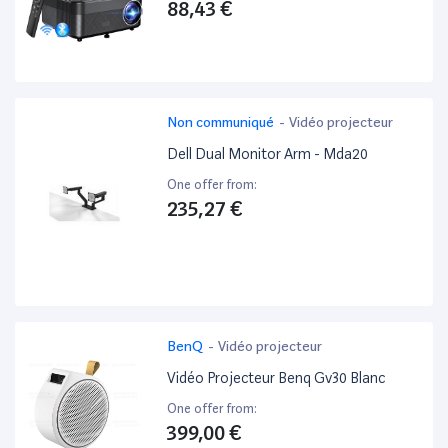
4 Points, Écran 180 Pouces Pour
88,43 €
Cinéma Maison - Bon État
Non communiqué
-
Vidéo projecteur
Dell Dual Monitor Arm - Mda20
One offer from:
235,27 €
BenQ
-
Vidéo projecteur
Vidéo Projecteur Benq Gv30 Blanc
One offer from:
399,00 €