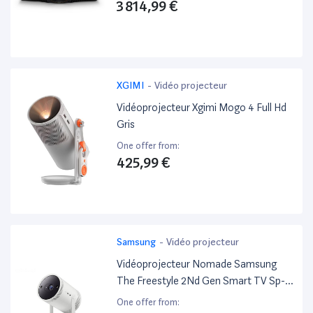
3 814,99 €
XGIMI
-
Vidéo projecteur
Vidéoprojecteur Xgimi Mogo 4 Full Hd
Gris
One offer from:
425,99 €
Samsung
-
Vidéo projecteur
Vidéoprojecteur Nomade Samsung
The Freestyle 2Nd Gen Smart TV Sp-
Lff3 Full Hd Blanc
One offer from: