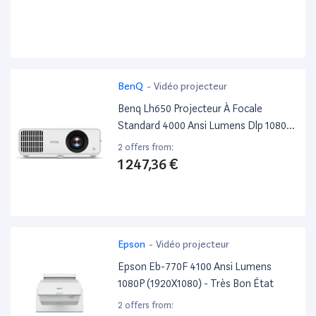
BenQ
-
Vidéo projecteur
Benq Lh650 Projecteur À Focale
Standard 4000 Ansi Lumens Dlp 1080P
(1920X1080) Compatibilité 3D Noir,
2 offers from:
Blanc
1 247,36 €
Epson
-
Vidéo projecteur
Epson Eb-770F 4100 Ansi Lumens
1080P (1920X1080) - Très Bon État
2 offers from: