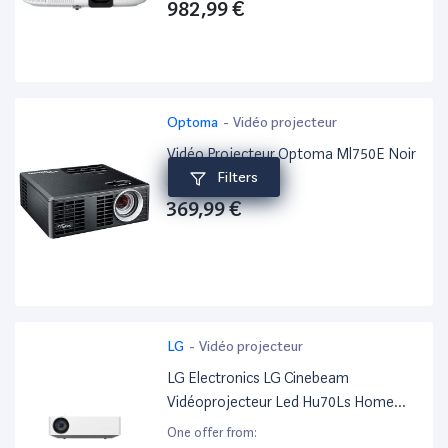
1080) - 16:9 - 4K - Sans Fil 802.11Ac -
982,99 €
Blanc Et Noir - Android TV
Optoma
-
Vidéo projecteur
Vidéo Projecteur Optoma Ml750E Noir
Filters
One offer from:
369,99 €
LG
-
Vidéo projecteur
LG Electronics LG Cinebeam
Vidéoprojecteur Led Hu70Ls Home
Cinema 1500 Lumen, 4K UHD 2160P,
One offer from: