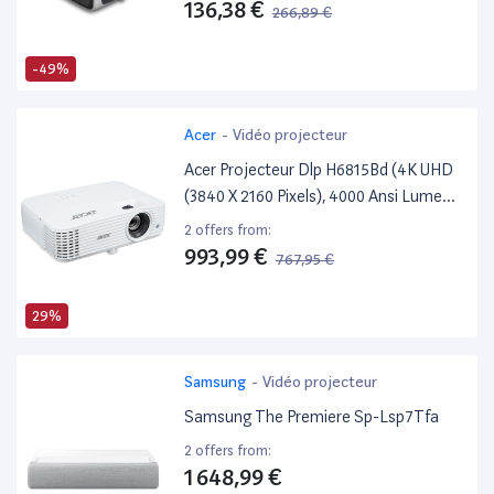
136,38 €
266,89 €
-49%
Acer
-
Vidéo projecteur
Acer Projecteur Dlp H6815Bd (4K UHD
(3840 X 2160 Pixels), 4000 Ansi Lumens,
Contraste 10 000:1, Keystone, Haut-
2 offers from:
Parleur 3 W, Hdmi (Avec Hdcp),
993,99 €
767,95 €
Connexion Audio) Home Cinéma
29%
Samsung
-
Vidéo projecteur
Samsung The Premiere Sp-Lsp7Tfa
2 offers from:
1 648,99 €