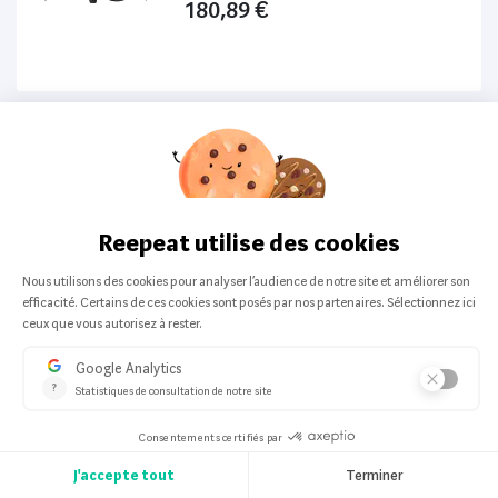
180,89 €
Optoma
-
Vidéo projecteur
Vidéoprojecteur Nomade Optoma
Photon Life Ph31B Full Hd Noir
One offer from:
389,99 €
BenQ
-
Vidéo projecteur
Vidéo Projecteur Benq W2700 Blanc
One offer from:
1 009,95 €