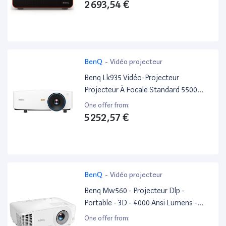
2 693,54 €
BenQ
-
Vidéo projecteur
Benq Lk935 Vidéo-Projecteur
Projecteur À Focale Standard 5500
Ansi Lumens Dlp UHD 4K (3840X2160)
One offer from:
Compatibilité 3D Blanc
5 252,57 €
BenQ
-
Vidéo projecteur
Benq Mw560 - Projecteur Dlp -
Portable - 3D - 4000 Ansi Lumens -
Wxga (1280 X 800) - 16:10 - 720P
One offer from: