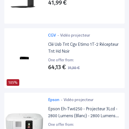
41,99 €
CGV
-
Vidéo projecteur
Clé Usb Tnt Cgv Etimo 1T-2 Récepteur
Tnt Hd Noir
One offer from:
64,13 €
31,30 €
105%
Epson
-
Vidéo projecteur
Epson Eh-Tw6250 - Projecteur 3Lcd -
2800 Lumens (Blanc) - 2800 Lumens
(Couleur) - 3840 X 2160 (3 X 1920 X
One offer from: