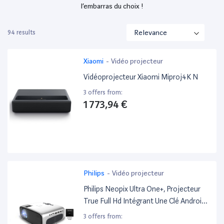
l’embarras du choix !
94 results
Xiaomi
-
Vidéo projecteur
Vidéoprojecteur Xiaomi Miproj4K N
3 offers from:
1 773,94 €
Philips
-
Vidéo projecteur
Philips Neopix Ultra One+, Projecteur
True Full Hd Intégrant Une Clé Android
TV Et Chromecast, Connecteur Hdmi
3 offers from: