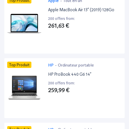
Top Produit
Apple
-
Tout en un
Apple MacBook Air 13” (2019) 128Go
200 offers from:
261,63 €
Top Produit
HP
-
Ordinateur portable
HP ProBook 440 G6 14”
200 offers from:
259,99 €