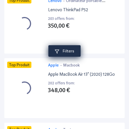
Top Produit
Lenovo
-
Ordinateur portable
bureautique
Lenovo ThinkPad P52
203 offers from:
350,00 €
Filters
Top Produit
Apple
-
Macbook
Apple MacBook Air 13” (2020) 128Go
202 offers from:
348,00 €