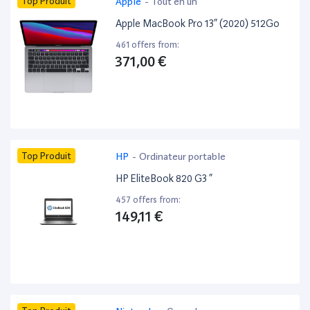
Top Produit
Apple
-
Tout en un
Apple MacBook Pro 13” (2020) 512Go
461 offers from:
371,00 €
Top Produit
HP
-
Ordinateur portable
HP EliteBook 820 G3 ”
457 offers from:
149,11 €