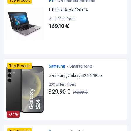
Top Produit
HP
-
Ordinateur portable
HP EliteBook 820 G4 ”
210 offers from:
169,10 €
Top Produit
Samsung
-
Smartphone
Samsung Galaxy S24 128Go
208 offers from:
329,90 €
519,99 €
-37%