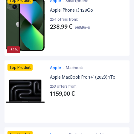
Top Produit
Apple
-
Smartphone
Apple iPhone 13 128Go
254 offers from:
238,99 €
563,95 €
-58%
Top Produit
Apple
-
Macbook
Apple MacBook Pro 14” (2023) 1To
253 offers from:
1 159,00 €