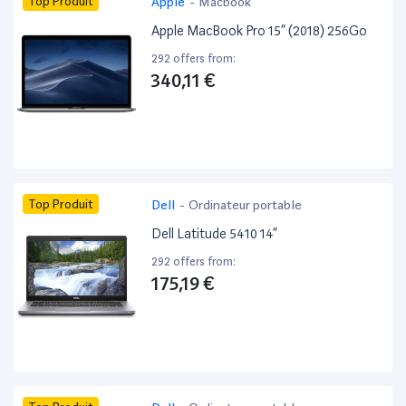
Top Produit
Apple
-
Macbook
Apple MacBook Pro 15” (2018) 256Go
292 offers from:
340,11 €
Top Produit
Dell
-
Ordinateur portable
Dell Latitude 5410 14”
292 offers from:
175,19 €