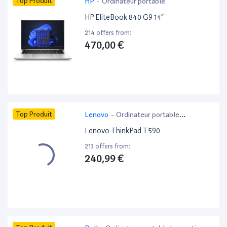
Top Produit
HP
-
Ordinateur portable
HP EliteBook 840 G9 14”
214 offers from:
470,00 €
Top Produit
Lenovo
-
Ordinateur portable
bureautique
Lenovo ThinkPad T590
213 offers from:
240,99 €