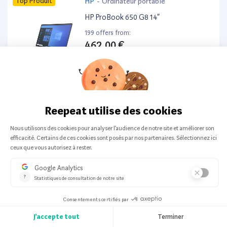
Top Produit
HP
-
Ordinateur portable
HP ProBook 650 G8 14”
199 offers from:
462,00 €
Top Produit
Lenovo
-
Ordinateur portable
Lenovo ThinkPad T14 Gen 2
198 offers from:
298,00 €