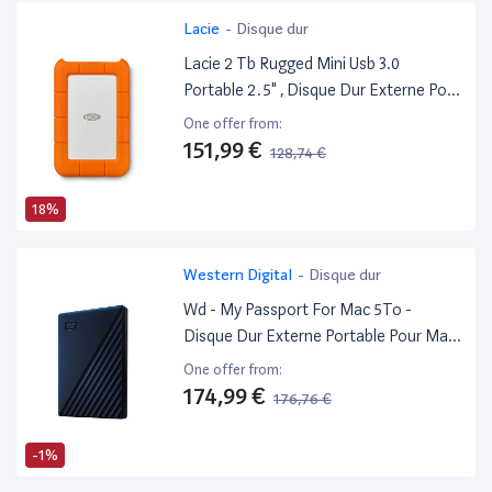
Lacie
-
Disque dur
Lacie 2 Tb Rugged Mini Usb 3.0
Portable 2.5" , Disque Dur Externe Pour
PC Et Mac, Résistant Aux Chocs,
One offer from:
Chutes Et À La Pression (Lac9000298)
151,99 €
128,74 €
18%
Western Digital
-
Disque dur
Wd - My Passport For Mac 5To -
Disque Dur Externe Portable Pour Mac
Avec Protection Par Mot De Passe,
One offer from:
Compatible Time Machine
174,99 €
176,76 €
-1%