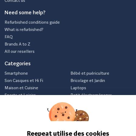
Contact us
Need some help?
Refurbished conditions guide
What is refurbished?
FAQ
Brands A to Z
All our resellers
Categories
Smartphone
Bébé et puériculture
Son Casques et Hi Fi
Bricolage et Jardin
Maison et Cuisine
Laptops
Sports et Loisirs
Petit électroménager
Vélo
Consoles et jeux vidéos
Newsletter
Inscrivez-vous et recevez nos meilleurs offres avant tout le
monde.