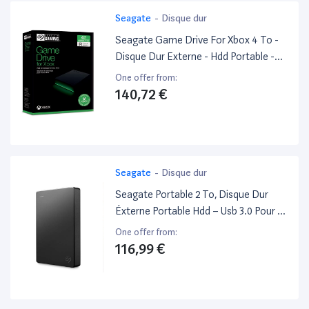
Seagate
-
Disque dur
Seagate Game Drive For Xbox 4 To -
Disque Dur Externe - Hdd Portable -
Usb 3.2 1Re Génération, Noir, Certifié
One offer from:
Xbox, Led Rvb, Avec Les Services
140,72 €
Rescue Valables 3 Ans (Stkx4000402)
Seagate
-
Disque dur
Seagate Portable 2 To, Disque Dur
Éxterne Portable Hdd – Usb 3.0 Pour PC
Portable Et Mac (Stgx2000400), Noir
One offer from:
116,99 €