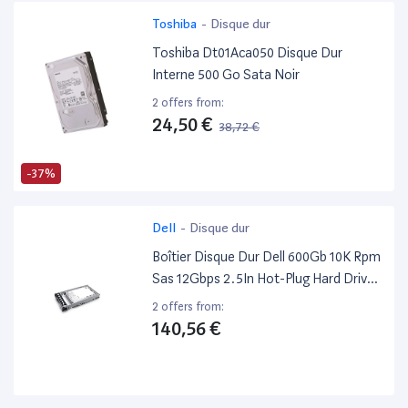
Toshiba
-
Disque dur
Toshiba Dt01Aca050 Disque Dur
Interne 500 Go Sata Noir
2 offers from:
24,50 €
38,72 €
-37%
Dell
-
Disque dur
Boîtier Disque Dur Dell 600Gb 10K Rpm
Sas 12Gbps 2.5In Hot-Plug Hard Drive
Cuskit Noir
2 offers from:
140,56 €