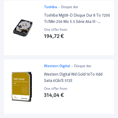
Toshiba
-
Disque dur
Toshiba Mg08-D Disque Dur 8 To 7200
Tr/Min 256 Mo 3.5 Série Ata III -
Excellent État
One offer from:
194,72 €
Western Digital
-
Disque dur
Western Digital Wd Gold 16To Hdd
Sata 6Gb/S 512E
One offer from:
314,04 €