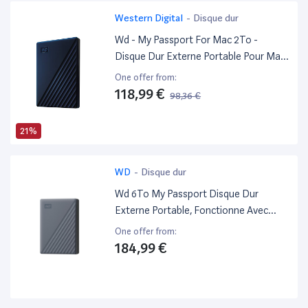
Western Digital
-
Disque dur
Wd - My Passport For Mac 2To -
Disque Dur Externe Portable Pour Mac
Avec Protection Par Mot De Passe,
One offer from:
Compatible Time Machine
118,99 €
98,36 €
21%
WD
-
Disque dur
Wd 6To My Passport Disque Dur
Externe Portable, Fonctionne Avec
Appareils Usb-C Et Usb-A, Parfait Pour
One offer from:
Sauvegarde Et Stockage, Format
184,99 €
Compact Sauvegarde Et Protection
Par Mot De Passe, Usb 3.2 Gen 1