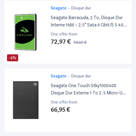
Seagate
-
Disque dur
Seagate Barracuda, 2 To, Disque Dur
Interne Hdd – 2,5" Sata 6 Gbit/S 5 400
Tr/Min, 128 Mo De Mémoire Cache,
One offer from:
Pour PC Portable (St2000Lm015)
72,97 €
79,45 €
-8%
Seagate
-
Disque dur
Seagate One Touch Stky1000400
Disque Dur Externe 1 To 2.5 Micro-Usb
B 3.2 Gen 1 (3.1 Gen 1) Noir
One offer from:
66,95 €