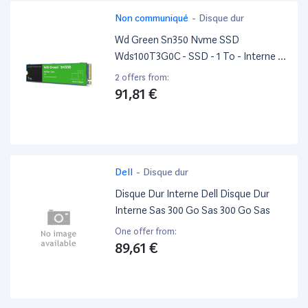
Non communiqué
-
Disque dur
Wd Green Sn350 Nvme SSD
Wds100T3G0C - SSD - 1 To - Interne -
M.2 2280 - Pcie 3.0 X4 (Nvme)
2 offers from:
91,81 €
Dell
-
Disque dur
Disque Dur Interne Dell Disque Dur
Interne Sas 300 Go Sas 300 Go Sas
One offer from:
89,61 €