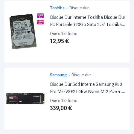
Toshiba
-
Disque dur
Disque Dur Interne Toshiba Disque Dur
PC Portable 320Go Sata 2.5" Toshiba
Mk3261Gsyn 7200Rpm 16Mo
One offer from:
12,95 €
Samsung
-
Disque dur
Disque Dur Sdd Interne Samsung 980
Pro Mz-V8P2T0Bw Nvme M.2 Pcie 4.0
2 To Noir
One offer from:
339,00 €