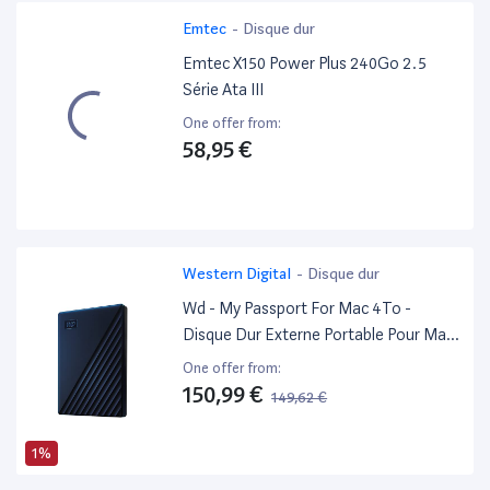
Emtec
-
Disque dur
Emtec X150 Power Plus 240Go 2.5
Série Ata III
One offer from:
58,95 €
Western Digital
-
Disque dur
Wd - My Passport For Mac 4To -
Disque Dur Externe Portable Pour Mac
Avec Protection Par Mot De Passe,
One offer from:
Compatible Time Machine
150,99 €
149,62 €
1%