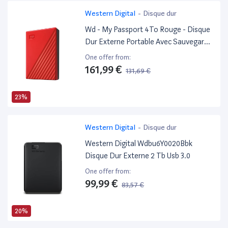
Western Digital
-
Disque dur
Wd - My Passport 4To Rouge - Disque
Dur Externe Portable Avec Sauvegarde
Automatique Et Protection Par Mot De
One offer from:
Passe, Compatible PC, Xbox Et PS4
161,99 €
131,69 €
23%
Western Digital
-
Disque dur
Western Digital Wdbu6Y0020Bbk
Disque Dur Externe 2 Tb Usb 3.0
One offer from:
99,99 €
83,57 €
20%