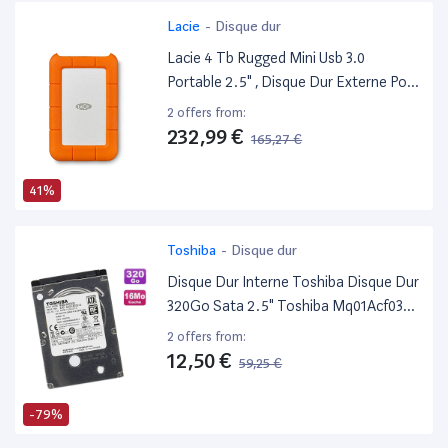
Lacie
-
Disque dur
Lacie 4 Tb Rugged Mini Usb 3.0
Portable 2.5" , Disque Dur Externe Pour
PC Et Mac, Résistant Aux Chocs,
2 offers from:
Chutes Et À La Pression (Lac9000633)
232,99 €
165,27 €
41%
Toshiba
-
Disque dur
Disque Dur Interne Toshiba Disque Dur
320Go Sata 2.5" Toshiba Mq01Acf032
7200Rpm PC Portable 16Mo
2 offers from:
12,50 €
59,25 €
-79%