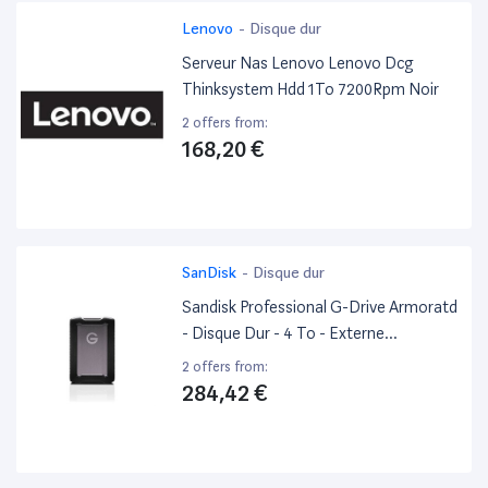
Lenovo
-
Disque dur
Serveur Nas Lenovo Lenovo Dcg
Thinksystem Hdd 1To 7200Rpm Noir
2 offers from:
168,20 €
SanDisk
-
Disque dur
Sandisk Professional G-Drive Armoratd
- Disque Dur - 4 To - Externe
(Portable) - 2.5" - Usb 3.2 Gen 1 (Usb-C
2 offers from:
Connecteur)
284,42 €