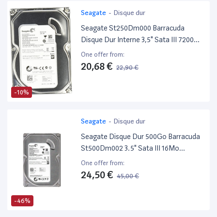
Seagate
-
Disque dur
Seagate St250Dm000 Barracuda
Disque Dur Interne 3,5" Sata III 7200
Tours/Min 250 Go
One offer from:
20,68 €
22,90 €
-10%
Seagate
-
Disque dur
Seagate Disque Dur 500Go Barracuda
St500Dm002 3.5" Sata III 16Mo
7200.14
One offer from:
24,50 €
45,00 €
-46%