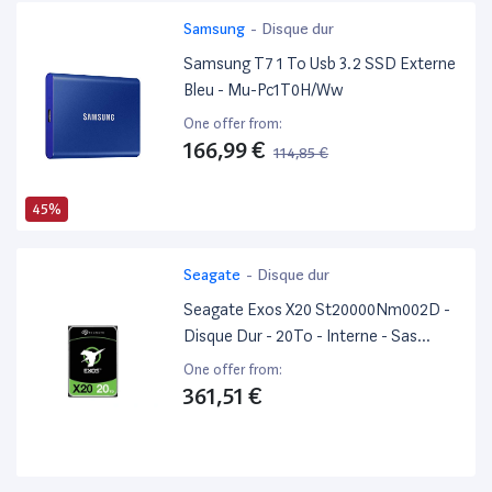
Samsung
-
Disque dur
Samsung T7 1 To Usb 3.2 SSD Externe
Bleu - Mu-Pc1T0H/Ww
One offer from:
166,99 €
114,85 €
45%
Seagate
-
Disque dur
Seagate Exos X20 St20000Nm002D -
Disque Dur - 20To - Interne - Sas
12Gb/S - 7200 Tours/Min - Mémoire
One offer from:
Tampon : 256 Mo
361,51 €