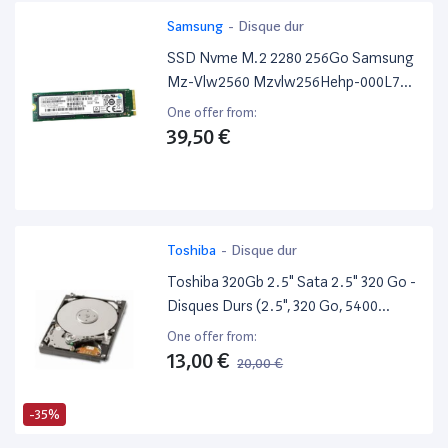
Samsung
-
Disque dur
SSD Nvme M.2 2280 256Go Samsung
Mz-Vlw2560 Mzvlw256Hehp-000L7
P/N Sss0L25044
One offer from:
39,50 €
Toshiba
-
Disque dur
Toshiba 320Gb 2.5" Sata 2.5" 320 Go -
Disques Durs (2.5", 320 Go, 5400
Tr/Min)
One offer from:
13,00 €
20,00 €
-35%