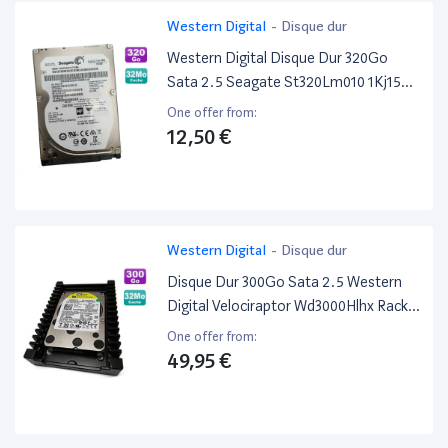
Western Digital
-
Disque dur
Western Digital Disque Dur 320Go
Sata 2.5 Seagate St320Lm010 1Kj15C-
070 Laptop Thin 32Mo
One offer from:
12,50 €
Western Digital
-
Disque dur
Disque Dur 300Go Sata 2.5 Western
Digital Velociraptor Wd3000Hlhx Rack
Icepack 3.5
One offer from:
49,95 €