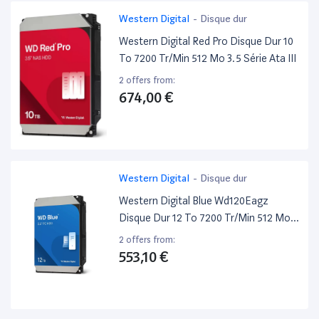
Western Digital
-
Disque dur
Western Digital Red Pro Disque Dur 10
To 7200 Tr/Min 512 Mo 3.5 Série Ata III
2 offers from:
674,00 €
Western Digital
-
Disque dur
Western Digital Blue Wd120Eagz
Disque Dur 12 To 7200 Tr/Min 512 Mo
3.5 Série Ata III
2 offers from:
553,10 €